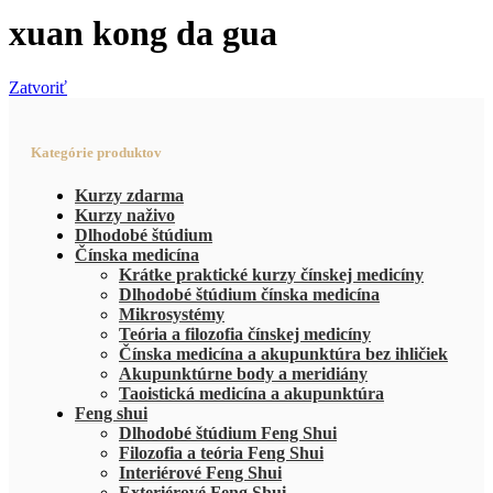
xuan kong da gua
Zatvoriť
Kategórie produktov
Kurzy zdarma
Kurzy naživo
Dlhodobé štúdium
Čínska medicína
Krátke praktické kurzy čínskej medicíny
Dlhodobé štúdium čínska medicína
Mikrosystémy
Teória a filozofia čínskej medicíny
Čínska medicína a akupunktúra bez ihličiek
Akupunktúrne body a meridiány
Taoistická medicína a akupunktúra
Feng shui
Dlhodobé štúdium Feng Shui
Filozofia a teória Feng Shui
Interiérové Feng Shui
Exteriérové Feng Shui