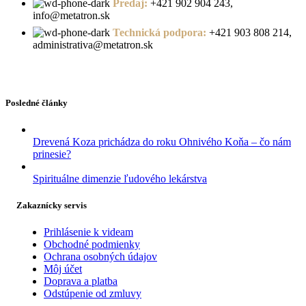
Predaj:
+421 902 904 243,
info@metatron.sk
Technická podpora:
+421 903 808 214,
administrativa@metatron.sk
Posledné články
Drevená Koza prichádza do roku Ohnivého Koňa – čo nám
prinesie?
Spirituálne dimenzie ľudového lekárstva
Zakaznícky servis
Prihlásenie k videam
Obchodné podmienky
Ochrana osobných údajov
Môj účet
Doprava a platba
Odstúpenie od zmluvy