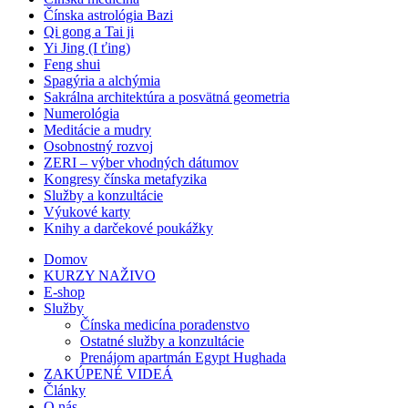
Čínska astrológia Bazi
Qi gong a Tai ji
Yi Jing (I ťing)
Feng shui
Spagýria a alchýmia
Sakrálna architektúra a posvätná geometria
Numerológia
Meditácie a mudry
Osobnostný rozvoj
ZERI – výber vhodných dátumov
Kongresy čínska metafyzika
Služby a konzultácie
Výukové karty
Knihy a darčekové poukážky
Domov
KURZY NAŽIVO
E-shop
Služby
Čínska medicína poradenstvo
Ostatné služby a konzultácie
Prenájom apartmán Egypt Hughada
ZAKÚPENÉ VIDEÁ
Články
O nás