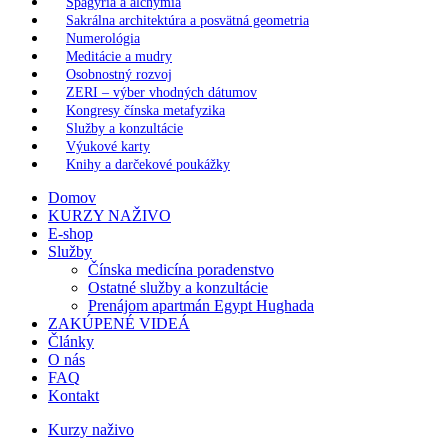
Spagýria a alchýmia
Sakrálna architektúra a posvätná geometria
Numerológia
Meditácie a mudry
Osobnostný rozvoj
ZERI – výber vhodných dátumov
Kongresy čínska metafyzika
Služby a konzultácie
Výukové karty
Knihy a darčekové poukážky
Domov
KURZY NAŽIVO
E-shop
Služby
Čínska medicína poradenstvo
Ostatné služby a konzultácie
Prenájom apartmán Egypt Hughada
ZAKÚPENÉ VIDEÁ
Články
O nás
FAQ
Kontakt
Kurzy naživo