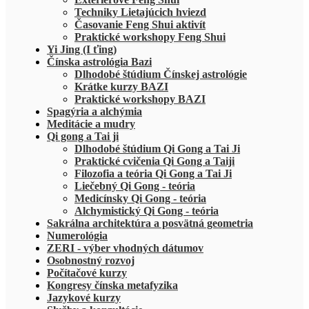
Techniky Lietajúcich hviezd
Časovanie Feng Shui aktivít
Praktické workshopy Feng Shui
Yi Jing (I ťing)
Čínska astrológia Bazi
Dlhodobé štúdium Čínskej astrológie
Krátke kurzy BAZI
Praktické workshopy BAZI
Spagýria a alchýmia
Meditácie a mudry
Qi gong a Tai ji
Dlhodobé štúdium Qi Gong a Tai Ji
Praktické cvičenia Qi Gong a Taiji
Filozofia a teória Qi Gong a Tai Ji
Liečebný Qi Gong - teória
Medicínsky Qi Gong - teória
Alchymistický Qi Gong - teória
Sakrálna architektúra a posvätná geometria
Numerológia
ZERI - výber vhodných dátumov
Osobnostný rozvoj
Počítačové kurzy
Kongresy čínska metafyzika
Jazykové kurzy