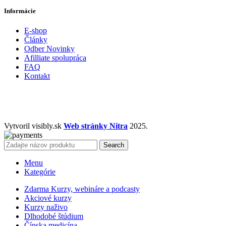
Informácie
E-shop
Články
Odber Novinky
Afilliate spolupráca
FAQ
Kontakt
Vytvoril visibly.sk
Web stránky Nitra
2025.
Search
Menu
Kategórie
Zdarma Kurzy, webináre a podcasty
Akciové kurzy
Kurzy naživo
Dlhodobé štúdium
Čínska medicína