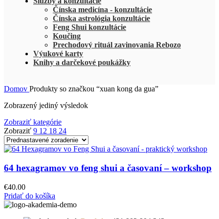
Služby a konzultácie
Čínska medicína - konzultácie
Čínska astrológia konzultácie
Feng Shui konzultácie
Koučing
Prechodový rituál zavinovania Rebozo
Výukové karty
Knihy a darčekové poukážky
Domov
Produkty so značkou “xuan kong da gua”
Zobrazený jediný výsledok
Zobraziť kategórie
Zobraziť
9
12
18
24
64 hexagramov vo feng shui a časovaní – workshop
€
40.00
Pridať do košíka