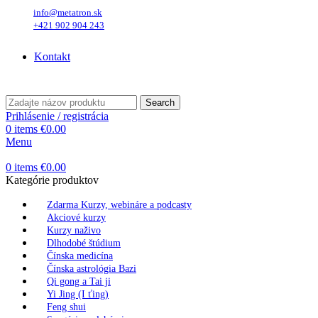
info@metatron.sk
+421 902 904 243
Sobota
, 8. August 2026.
Meniny má
Oskar
, zajtra
Ľubomíra
.
Kontakt
Sobota
, 8. August 2026.
Meniny má
Oskar
, zajtra
Ľubomíra
.
Search
Prihlásenie / registrácia
0
items
€
0.00
Menu
0
items
€
0.00
Kategórie produktov
Zdarma Kurzy, webináre a podcasty
Akciové kurzy
Kurzy naživo
Dlhodobé štúdium
Čínska medicína
Čínska astrológia Bazi
Qi gong a Tai ji
Yi Jing (I ťing)
Feng shui