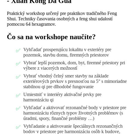
- Xuan Kong Da Gua
Praktický workshop určený pre praktikov tradičného Feng
Shui. Techniky časovania osobných a feng shui udalostí
pomocou 64 hexagramov.
Čo sa na workshope naučíte?
Vyhľadať prosperujúcu lokalitu v exteriéry pre
pozemok, stavbu domu, firemných priestorov
Vybrať lepší pozemok, dom, byt, firemné priestory pri
výbere z viacerých možností
Vybrať vhodný čelný smer stavby na základe
exteriérových prvkov s presnosťou na 5° s mimoriadne
stabilnou qi pre dlhodobé fungovanie
Umiestniť v interiéry aktivačné prvky pre
harmonizáciu qi
Vyhľadať a aktivovať rezonančné body v priestore pre
harmonizáciu rôznych typov životných problémov (s
úradmi, spory, finančné problémy …)
Vyhľadanie a aktivovanie špeciálnych rezonančných
bodov v priestore pre harmonizáciu osôb k budove,