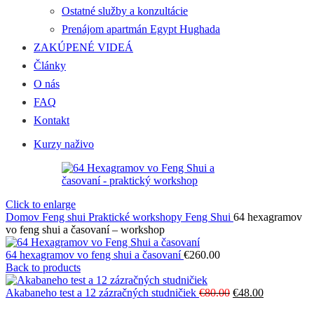
Ostatné služby a konzultácie
Prenájom apartmán Egypt Hughada
ZAKÚPENÉ VIDEÁ
Články
O nás
FAQ
Kontakt
Kurzy naživo
Click to enlarge
Domov
Feng shui
Praktické workshopy Feng Shui
64 hexagramov
vo feng shui a časovaní – workshop
64 hexagramov vo feng shui a časovaní
€
260.00
Back to products
Pôvodná
Aktuálna
Akabaneho test a 12 zázračných studničiek
€
80.00
€
48.00
cena
cena