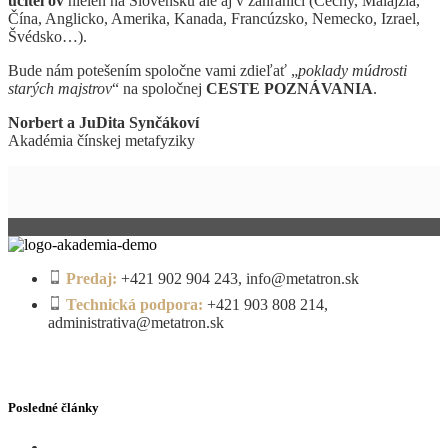
učiteľov
nielen na Slovensku ale aj v zahraničí (Čechy, Malajzia,
Čína, Anglicko, Amerika, Kanada, Francúzsko, Nemecko, Izrael,
Švédsko…).
Bude nám potešením spoločne vami zdieľať „
poklady múdrosti
starých majstrov
“ na spoločnej
CESTE POZNÁVANIA
.
Norbert a JuDita Synčákoví
Akadémia čínskej metafyziky
Predaj:
+421 902 904 243, info@metatron.sk
Technická podpora:
+421 903 808 214,
administrativa@metatron.sk
Posledné články