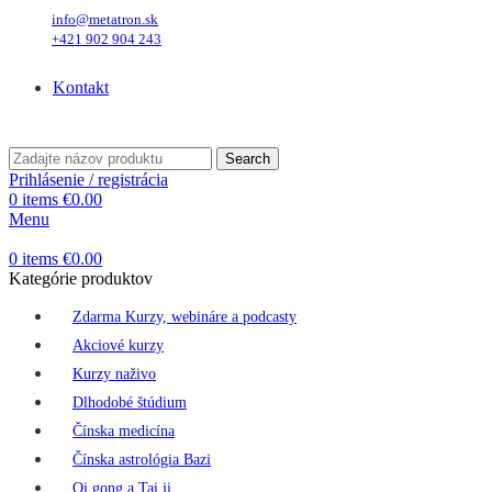
info@metatron.sk
+421 902 904 243
Sobota
, 8. August 2026.
Meniny má
Oskar
, zajtra
Ľubomíra
.
Kontakt
Sobota
, 8. August 2026.
Meniny má
Oskar
, zajtra
Ľubomíra
.
Search
Prihlásenie / registrácia
0
items
€
0.00
Menu
0
items
€
0.00
Kategórie produktov
Zdarma Kurzy, webináre a podcasty
Akciové kurzy
Kurzy naživo
Dlhodobé štúdium
Čínska medicína
Čínska astrológia Bazi
Qi gong a Tai ji