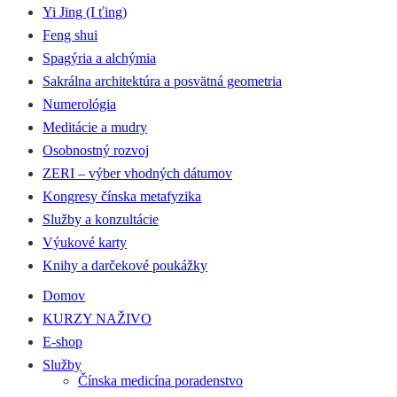
Yi Jing (I ťing)
Feng shui
Spagýria a alchýmia
Sakrálna architektúra a posvätná geometria
Numerológia
Meditácie a mudry
Osobnostný rozvoj
ZERI – výber vhodných dátumov
Kongresy čínska metafyzika
Služby a konzultácie
Výukové karty
Knihy a darčekové poukážky
Domov
KURZY NAŽIVO
E-shop
Služby
Čínska medicína poradenstvo