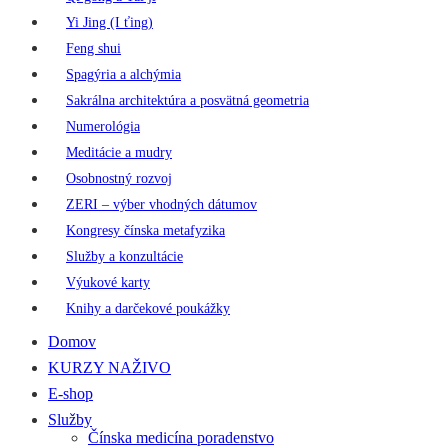
Yi Jing (I ťing)
Feng shui
Spagýria a alchýmia
Sakrálna architektúra a posvätná geometria
Numerológia
Meditácie a mudry
Osobnostný rozvoj
ZERI – výber vhodných dátumov
Kongresy čínska metafyzika
Služby a konzultácie
Výukové karty
Knihy a darčekové poukážky
Domov
KURZY NAŽIVO
E-shop
Služby
Čínska medicína poradenstvo