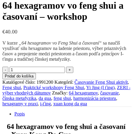
bola:
je:
64 hexagramov vo feng shui a
€80.00.
€48.00.
časovaní – workshop
€
40.00
V kurze
„64 hexagramov vo Feng Shui a časovaní“
sa naučíš
využívať silu hexagramov na ladenie priestoru, výber priaznivých
časov a prepojenie medzi priestorom a časom podľa princípov I-
ťingu a tradičnej čínskej metafyziky.
množstvo
64
Pridať do košíka
hexagramov
Katalógové číslo:
1991200
Kategórií:
Časovanie Feng Shui aktivít
,
vo
Feng shui
,
Praktické workshopy Feng Shui
,
Yi Jing (I ťing)
,
ZERI -
feng
výber vhodných dátumov
Značky:
64 hexagramov
,
časovanie
,
shui
čínska metafyzika
,
da gua
,
feng shui
,
harmonizácia priestoru
,
a
hexagramy v praxi
,
i-ťing
,
xuan kong da gua
časovaní
-
Popis
workshop
64 hexagramov vo feng shui a časovaní