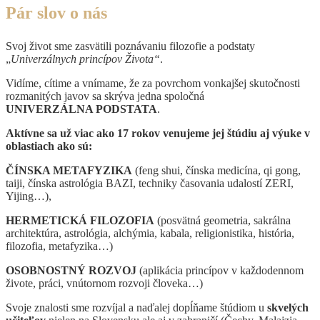
Pár slov o nás
Svoj život sme zasvätili poznávaniu filozofie a podstaty
„
Univerzálnych princípov Života“
.
Vidíme, cítime a vnímame, že za povrchom vonkajšej skutočnosti
rozmanitých javov sa skrýva jedna spoločná
UNIVERZÁLNA PODSTATA
.
Aktívne sa už viac ako 17 rokov venujeme jej štúdiu aj výuke v
oblastiach ako sú:
ČÍNSKA METAFYZIKA
(feng shui, čínska medicína, qi gong,
taiji, čínska astrológia BAZI, techniky časovania udalostí ZERI,
Yijing…),
HERMETICKÁ FILOZOFIA
(posvätná geometria, sakrálna
architektúra, astrológia, alchýmia, kabala, religionistika, história,
filozofia, metafyzika…)
OSOBNOSTNÝ ROZVOJ
(aplikácia princípov v každodennom
živote, práci, vnútornom rozvoji človeka…)
Svoje znalosti sme rozvíjal a naďalej dopĺňame štúdiom u
skvelých