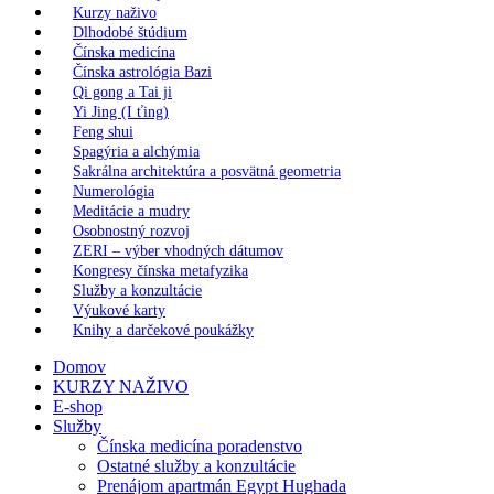
Kurzy naživo
Dlhodobé štúdium
Čínska medicína
Čínska astrológia Bazi
Qi gong a Tai ji
Yi Jing (I ťing)
Feng shui
Spagýria a alchýmia
Sakrálna architektúra a posvätná geometria
Numerológia
Meditácie a mudry
Osobnostný rozvoj
ZERI – výber vhodných dátumov
Kongresy čínska metafyzika
Služby a konzultácie
Výukové karty
Knihy a darčekové poukážky
Domov
KURZY NAŽIVO
E-shop
Služby
Čínska medicína poradenstvo
Ostatné služby a konzultácie
Prenájom apartmán Egypt Hughada