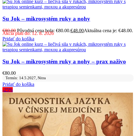
Su Jok – mikrosystém ruky a nohy
€
80.00
Pôvodná cena bola: €80.00.
€
48.00
Aktuálna cena je: €48.00.
Akcia platí do: 12. 8. 2026
Pridať do košíka
Su Jok – mikrosystém ruky a nohy – prax naživo
€
80.00
Termín: 14.5.2027, Nitra
Pridať do košíka
-25%