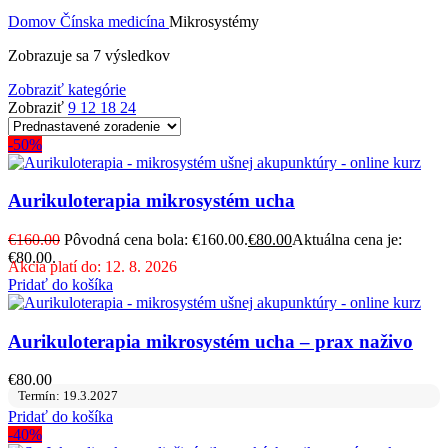
Domov
Čínska medicína
Mikrosystémy
Zobrazuje sa 7 výsledkov
Zobraziť kategórie
Zobraziť
9
12
18
24
-50%
Aurikuloterapia mikrosystém ucha
€
160.00
Pôvodná cena bola: €160.00.
€
80.00
Aktuálna cena je:
€80.00.
Akcia platí do: 12. 8. 2026
Pridať do košíka
Aurikuloterapia mikrosystém ucha – prax naživo
€
80.00
Termín: 19.3.2027
Pridať do košíka
-40%