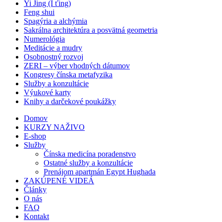
Yi Jing (I ťing)
Feng shui
Spagýria a alchýmia
Sakrálna architektúra a posvätná geometria
Numerológia
Meditácie a mudry
Osobnostný rozvoj
ZERI – výber vhodných dátumov
Kongresy čínska metafyzika
Služby a konzultácie
Výukové karty
Knihy a darčekové poukážky
Domov
KURZY NAŽIVO
E-shop
Služby
Čínska medicína poradenstvo
Ostatné služby a konzultácie
Prenájom apartmán Egypt Hughada
ZAKÚPENÉ VIDEÁ
Články
O nás
FAQ
Kontakt