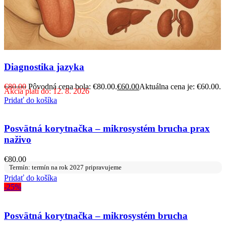
Diagnostika jazyka
€
80.00
Pôvodná cena bola: €80.00.
€
60.00
Aktuálna cena je: €60.00.
Akcia platí do: 12. 8. 2026
Pridať do košíka
Posvätná korytnačka – mikrosystém brucha prax
naživo
€
80.00
Termín: termín na rok 2027 pripravujeme
Pridať do košíka
-25%
Posvätná korytnačka – mikrosystém brucha