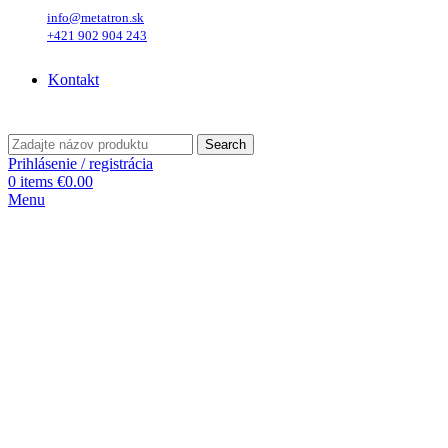
info@metatron.sk
+421 902 904 243
Pondelok
, 10. August 2026.
Meniny má
Vavrinec
, zajtra
Zuzana
.
Kontakt
Pondelok
, 10. August 2026.
Meniny má
Vavrinec
, zajtra
Zuzana
.
Search
Prihlásenie / registrácia
0
items
€
0.00
Menu