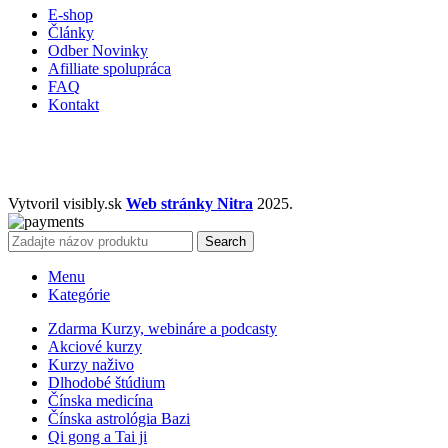
E-shop
Články
Odber Novinky
Afilliate spolupráca
FAQ
Kontakt
Vytvoril visibly.sk
Web stránky Nitra
2025.
Search
Menu
Kategórie
Zdarma Kurzy, webináre a podcasty
Akciové kurzy
Kurzy naživo
Dlhodobé štúdium
Čínska medicína
Čínska astrológia Bazi
Qi gong a Tai ji