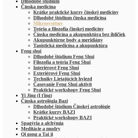
Dlhodobé štúdium
Čínska medicína
Krátke praktické kurzy čínskej medicíny
Dlhodobé štúdium čínska medicína
Mikrosystémy
Teória a filozofia čínskej medicíny
Čínska medicína a akupunktúra bez ihličiek
Akupunktúrne body a meridiány
Taoistická medicína a akupunktúra
Feng shui
Dlhodobé štúdium Feng Shui
Filozofia a teória Feng Shui
Interiérové Feng Shui
Exteriérové Feng Shui
Techniky Lietajúcich hviezd
Časovanie Feng Shui aktivít
Praktické workshopy Feng Shui
Yi Jing (I ťing)
Čínska astrológia Bazi
Dlhodobé štúdium Čínskej astrológie
Krátke kurzy BAZI
Praktické workshopy BAZI
Spagýria a alchýmia
Meditácie a mudry
Qi gong a Tai ji