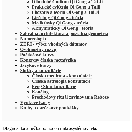
Dlhodobé štúdium Qi Gong a Tai Ji
Praktické cvičenia Qi Gong a Taiji
Filozofia a teória Qi Gong a Tai Ji
Liečebný Qi Gong - teória
Medicínsky Qi Gong - teória
Alchymistický Qi Gong - teória
Sakrálna architektúra a posvätná geometria
Numerológia
ZERI - výber vhodných dátumov
Osobnostný rozvoj
Počítačové kurzy
Kongresy čínska metafyzika
Jazykové kurzy
Služby a konzultácie
Čínska medicína - konzultácie
Čínska astrológia konzultácie
Feng Shui konzultácie
Koučing
Prechodový rituál zavinovania Rebozo
Výukové karty
Knihy a darčekové poukážky
DIagnostika a liečba pomocou mikrosystémov tela.