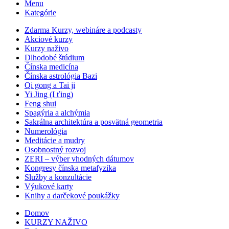
Menu
Kategórie
Zdarma Kurzy, webináre a podcasty
Akciové kurzy
Kurzy naživo
Dlhodobé štúdium
Čínska medicína
Čínska astrológia Bazi
Qi gong a Tai ji
Yi Jing (I ťing)
Feng shui
Spagýria a alchýmia
Sakrálna architektúra a posvätná geometria
Numerológia
Meditácie a mudry
Osobnostný rozvoj
ZERI – výber vhodných dátumov
Kongresy čínska metafyzika
Služby a konzultácie
Výukové karty
Knihy a darčekové poukážky
Domov
KURZY NAŽIVO