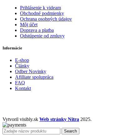
Prihlásenie k videam
Obchodné podmienky
Ochrana osobných údajov
Môj účet
Doprava a platba
Odstúpenie od zmluvy
Informácie
E-shop
Články
Odber Novinky
Afilliate spolupráca
FAQ
Kontakt
Vytvoril visibly.sk
Web stránky Nitra
2025.
Search