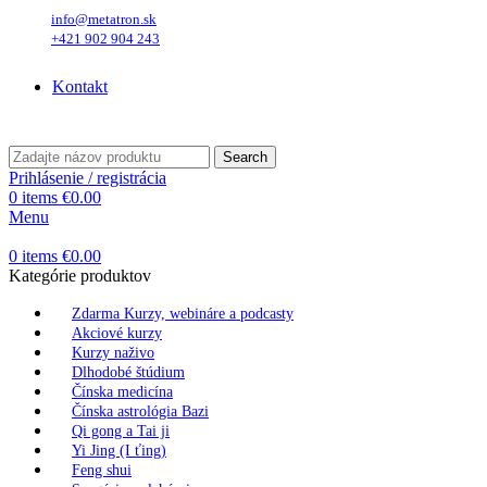
info@metatron.sk
+421 902 904 243
Štvrtok
, 6. August 2026.
Meniny má
Jozefína
, zajtra
Štefánia
.
Kontakt
Štvrtok
, 6. August 2026.
Meniny má
Jozefína
, zajtra
Štefánia
.
Search
Prihlásenie / registrácia
0
items
€
0.00
Menu
0
items
€
0.00
Kategórie produktov
Zdarma Kurzy, webináre a podcasty
Akciové kurzy
Kurzy naživo
Dlhodobé štúdium
Čínska medicína
Čínska astrológia Bazi
Qi gong a Tai ji
Yi Jing (I ťing)
Feng shui