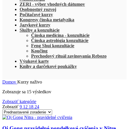
ZERI - výber vhodných dátumov
Osobnostný rozvoj
Počítačové kurzy
Kongresy čínska metafyzika
Jazykové kurzy
Služby a konzultácie
Čínska medicína - konzultácie
Čínska astrológia konzultácie
Feng Shui konzultácie
Koučing
Prechodový rituál zavinovania Rebozo
Výukové karty
Knihy a darčekové poukážky
Domov
Kurzy naživo
Zobrazuje sa 15 výsledkov
Zobraziť kategórie
Zobraziť
9
12
18
24
Qi Gong pravidelné pondelkové cvičenia v Nitre