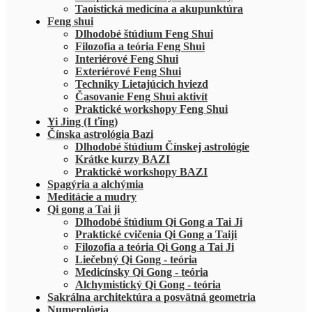
Taoistická medicína a akupunktúra
Feng shui
Dlhodobé štúdium Feng Shui
Filozofia a teória Feng Shui
Interiérové Feng Shui
Exteriérové Feng Shui
Techniky Lietajúcich hviezd
Časovanie Feng Shui aktivít
Praktické workshopy Feng Shui
Yi Jing (I ťing)
Čínska astrológia Bazi
Dlhodobé štúdium Čínskej astrológie
Krátke kurzy BAZI
Praktické workshopy BAZI
Spagýria a alchýmia
Meditácie a mudry
Qi gong a Tai ji
Dlhodobé štúdium Qi Gong a Tai Ji
Praktické cvičenia Qi Gong a Taiji
Filozofia a teória Qi Gong a Tai Ji
Liečebný Qi Gong - teória
Medicínsky Qi Gong - teória
Alchymistický Qi Gong - teória
Sakrálna architektúra a posvätná geometria
Numerológia