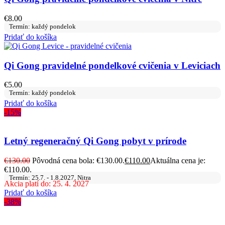
€
8.00
Termín: každý pondelok
Pridať do košíka
Qi Gong pravidelné pondelkové cvičenia v Leviciach
€
5.00
Termín: každý pondelok
Pridať do košíka
-15%
Letný regeneračný Qi Gong pobyt v prírode
€
130.00
Pôvodná cena bola: €130.00.
€
110.00
Aktuálna cena je:
€110.00.
Termín: 25.7. - 1.8.2027, Nitra
Akcia platí do: 25. 4. 2027
Pridať do košíka
-38%