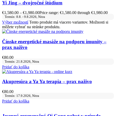
Yi Jing – dvojročné štúdium
€
1,580.00
–
€
1,980.00
Price range: €1,580.00 through €1,980.00
Termín: 8.8. - 9.8.2026, Nitra
Výber možností
Tento produkt má viacero variantov. Možnosti si
môžete vybrať na stránke produktu.
Čínske energetické masáže na podporu imunity –
prax naživo
€
80.00
Termín: 21.8.2026, Nitra
Pridať do košíka
Akupresúra a Ya Ya terapia – prax naživo
€
80.00
Termín: 17.9.2026, Nitra
Pridať do košíka
Jesenný regeneračný Qi Gong pobyt v prírode