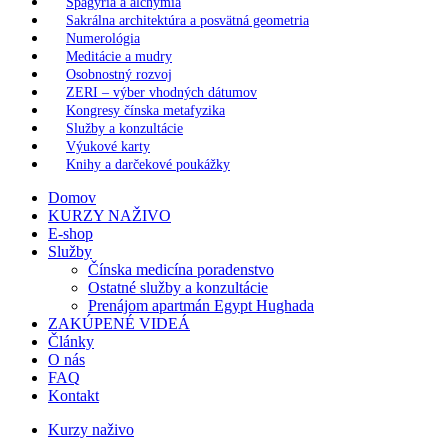
Spagýria a alchýmia
Sakrálna architektúra a posvätná geometria
Numerológia
Meditácie a mudry
Osobnostný rozvoj
ZERI – výber vhodných dátumov
Kongresy čínska metafyzika
Služby a konzultácie
Výukové karty
Knihy a darčekové poukážky
Domov
KURZY NAŽIVO
E-shop
Služby
Čínska medicína poradenstvo
Ostatné služby a konzultácie
Prenájom apartmán Egypt Hughada
ZAKÚPENÉ VIDEÁ
Články
O nás
FAQ
Kontakt
Kurzy naživo