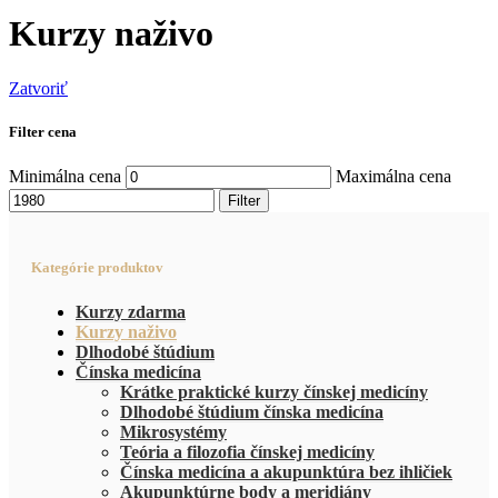
Kurzy naživo
Zatvoriť
Filter cena
Minimálna cena
Maximálna cena
Filter
Kategórie produktov
Kurzy zdarma
Kurzy naživo
Dlhodobé štúdium
Čínska medicína
Krátke praktické kurzy čínskej medicíny
Dlhodobé štúdium čínska medicína
Mikrosystémy
Teória a filozofia čínskej medicíny
Čínska medicína a akupunktúra bez ihličiek
Akupunktúrne body a meridiány