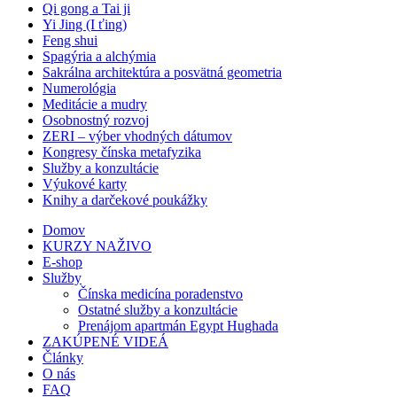
Qi gong a Tai ji
Yi Jing (I ťing)
Feng shui
Spagýria a alchýmia
Sakrálna architektúra a posvätná geometria
Numerológia
Meditácie a mudry
Osobnostný rozvoj
ZERI – výber vhodných dátumov
Kongresy čínska metafyzika
Služby a konzultácie
Výukové karty
Knihy a darčekové poukážky
Domov
KURZY NAŽIVO
E-shop
Služby
Čínska medicína poradenstvo
Ostatné služby a konzultácie
Prenájom apartmán Egypt Hughada
ZAKÚPENÉ VIDEÁ
Články
O nás
FAQ