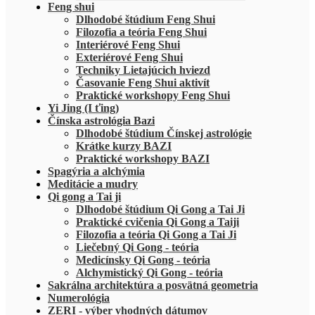
Feng shui
Dlhodobé štúdium Feng Shui
Filozofia a teória Feng Shui
Interiérové Feng Shui
Exteriérové Feng Shui
Techniky Lietajúcich hviezd
Časovanie Feng Shui aktivít
Praktické workshopy Feng Shui
Yi Jing (I ťing)
Čínska astrológia Bazi
Dlhodobé štúdium Čínskej astrológie
Krátke kurzy BAZI
Praktické workshopy BAZI
Spagýria a alchýmia
Meditácie a mudry
Qi gong a Tai ji
Dlhodobé štúdium Qi Gong a Tai Ji
Praktické cvičenia Qi Gong a Taiji
Filozofia a teória Qi Gong a Tai Ji
Liečebný Qi Gong - teória
Medicínsky Qi Gong - teória
Alchymistický Qi Gong - teória
Sakrálna architektúra a posvätná geometria
Numerológia
ZERI - výber vhodných dátumov