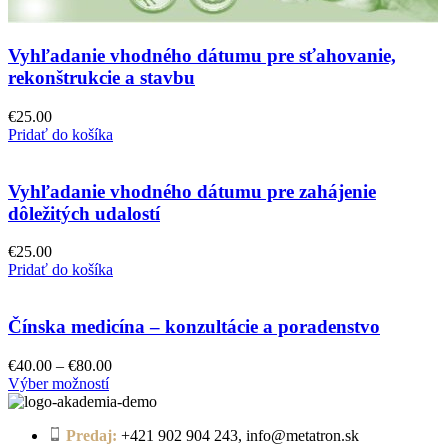
Vyhľadanie vhodného dátumu pre sťahovanie,
rekonštrukcie a stavbu
€
25.00
Pridať do košíka
Vyhľadanie vhodného dátumu pre zahájenie
dôležitých udalostí
€
25.00
Pridať do košíka
Čínska medicína – konzultácie a poradenstvo
Price
€
40.00
–
€
80.00
Tento
range:
Výber možností
produkt
€40.00
má
through
Predaj:
+421 902 904 243, info@metatron.sk
viacero
€80.00