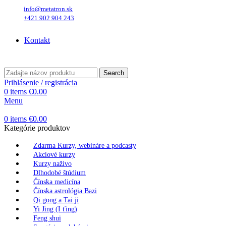
info@metatron.sk
+421 902 904 243
Štvrtok
, 6. August 2026.
Meniny má
Jozefína
, zajtra
Štefánia
.
Kontakt
Štvrtok
, 6. August 2026.
Meniny má
Jozefína
, zajtra
Štefánia
.
Search
Prihlásenie / registrácia
0
items
€
0.00
Menu
0
items
€
0.00
Kategórie produktov
Zdarma Kurzy, webináre a podcasty
Akciové kurzy
Kurzy naživo
Dlhodobé štúdium
Čínska medicína
Čínska astrológia Bazi
Qi gong a Tai ji
Yi Jing (I ťing)
Feng shui