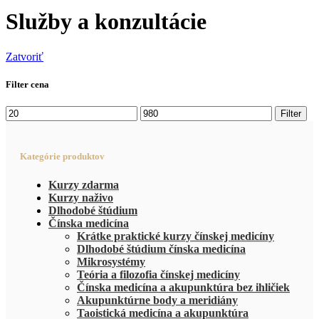
Služby a konzultácie
Zatvoriť
Filter cena
Minimálna
Maximálna
Filter
cena
cena
Kategórie produktov
Kurzy zdarma
Kurzy naživo
Dlhodobé štúdium
Čínska medicína
Krátke praktické kurzy čínskej medicíny
Dlhodobé štúdium čínska medicína
Mikrosystémy
Teória a filozofia čínskej medicíny
Čínska medicína a akupunktúra bez ihličiek
Akupunktúrne body a meridiány
Taoistická medicína a akupunktúra