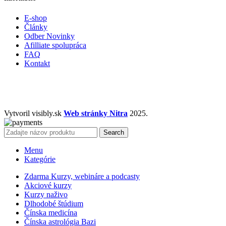
E-shop
Články
Odber Novinky
Afilliate spolupráca
FAQ
Kontakt
Vytvoril visibly.sk
Web stránky Nitra
2025.
Search
Menu
Kategórie
Zdarma Kurzy, webináre a podcasty
Akciové kurzy
Kurzy naživo
Dlhodobé štúdium
Čínska medicína
Čínska astrológia Bazi