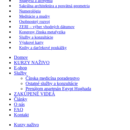
Spagýria a alchýmia
Sakrálna architektúra a posvätná geometria
Numerológia
Meditácie a mudry
Osobnostný rozvoj
ZERI – výber vhodných dátumov
Kongresy čínska metafyzika
Služby a konzultácie
Výukové karty
Knihy a darčekové poukážky
Domov
KURZY NAŽIVO
E-shop
Služby
Čínska medicína poradenstvo
Ostatné služby a konzultácie
Prenájom apartmán Egypt Hughada
ZAKÚPENÉ VIDEÁ
Články
O nás
FAQ
Kontakt
Kurzy naživo