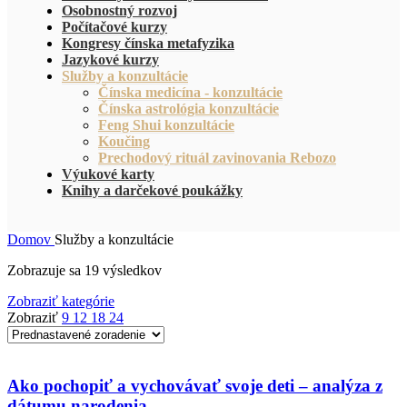
Osobnostný rozvoj
Počítačové kurzy
Kongresy čínska metafyzika
Jazykové kurzy
Služby a konzultácie
Čínska medicína - konzultácie
Čínska astrológia konzultácie
Feng Shui konzultácie
Koučing
Prechodový rituál zavinovania Rebozo
Výukové karty
Knihy a darčekové poukážky
Domov
Služby a konzultácie
Zobrazuje sa 19 výsledkov
Zobraziť kategórie
Zobraziť
9
12
18
24
Ako pochopiť a vychovávať svoje deti – analýza z
dátumu narodenia