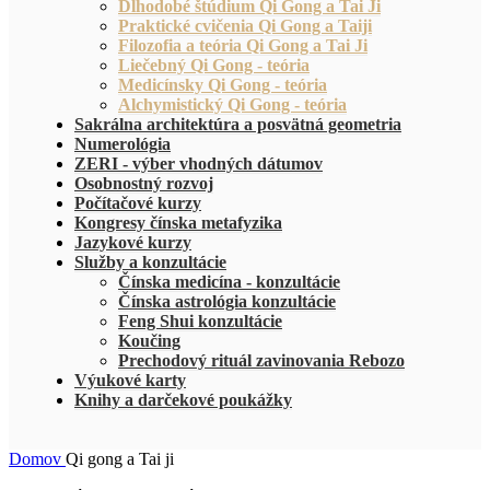
Dlhodobé štúdium Qi Gong a Tai Ji
Praktické cvičenia Qi Gong a Taiji
Filozofia a teória Qi Gong a Tai Ji
Liečebný Qi Gong - teória
Medicínsky Qi Gong - teória
Alchymistický Qi Gong - teória
Sakrálna architektúra a posvätná geometria
Numerológia
ZERI - výber vhodných dátumov
Osobnostný rozvoj
Počítačové kurzy
Kongresy čínska metafyzika
Jazykové kurzy
Služby a konzultácie
Čínska medicína - konzultácie
Čínska astrológia konzultácie
Feng Shui konzultácie
Koučing
Prechodový rituál zavinovania Rebozo
Výukové karty
Knihy a darčekové poukážky
Domov
Qi gong a Tai ji