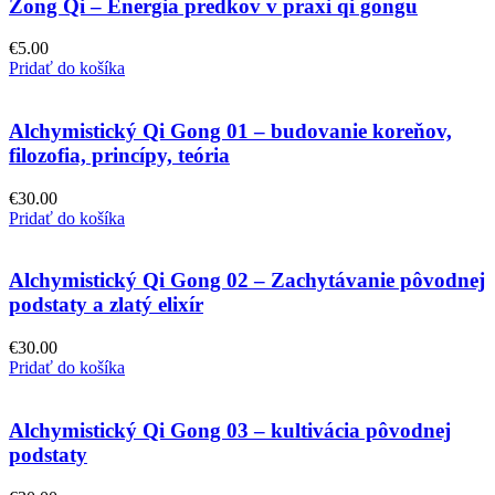
Zong Qi – Energia predkov v praxi qi gongu
€
5.00
Pridať do košíka
Alchymistický Qi Gong 01 – budovanie koreňov,
filozofia, princípy, teória
€
30.00
Pridať do košíka
Alchymistický Qi Gong 02 – Zachytávanie pôvodnej
podstaty a zlatý elixír
€
30.00
Pridať do košíka
Alchymistický Qi Gong 03 – kultivácia pôvodnej
podstaty