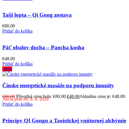
Taiji lopta – Qi Gong zostava
€
80.00
Pridať do košíka
Päť obalov ducha – Pancha kosha
€
48.00
Pridať do košíka
-40%
Čínske energetické masáže na podporu imunity
€
80.00
Pôvodná cena bola: €80.00.
€
48.00
Aktuálna cena je: €48.00.
Akcia platí do: 8. 8. 2026
Pridať do košíka
Princípy QI Gongu a Taoistickej vnútornej alchýmie