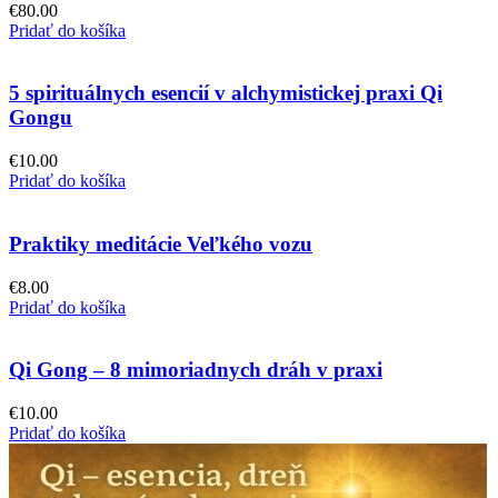
€
80.00
Pridať do košíka
5 spirituálnych esencií v alchymistickej praxi Qi
Gongu
€
10.00
Pridať do košíka
Praktiky meditácie Veľkého vozu
€
8.00
Pridať do košíka
Qi Gong – 8 mimoriadnych dráh v praxi
€
10.00
Pridať do košíka