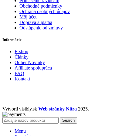
Prihlásenie k videam
Obchodné podmienky
Ochrana osobných údajov
Môj účet
Doprava a platba
Odstúpenie od zmluvy
Informácie
E-shop
Články
Odber Novinky
Afilliate spolupráca
FAQ
Kontakt
Vytvoril visibly.sk
Web stránky Nitra
2025.
Search
Menu