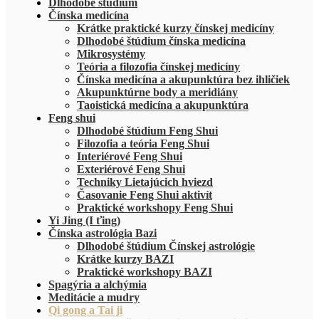
Dlhodobé štúdium
Čínska medicína
Krátke praktické kurzy čínskej medicíny
Dlhodobé štúdium čínska medicína
Mikrosystémy
Teória a filozofia čínskej medicíny
Čínska medicína a akupunktúra bez ihličiek
Akupunktúrne body a meridiány
Taoistická medicína a akupunktúra
Feng shui
Dlhodobé štúdium Feng Shui
Filozofia a teória Feng Shui
Interiérové Feng Shui
Exteriérové Feng Shui
Techniky Lietajúcich hviezd
Časovanie Feng Shui aktivít
Praktické workshopy Feng Shui
Yi Jing (I ťing)
Čínska astrológia Bazi
Dlhodobé štúdium Čínskej astrológie
Krátke kurzy BAZI
Praktické workshopy BAZI
Spagýria a alchýmia
Meditácie a mudry
Qi gong a Tai ji