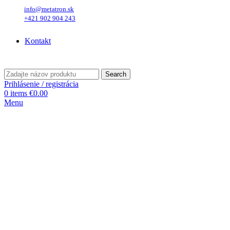
info@metatron.sk
+421 902 904 243
Piatok
, 7. August 2026.
Meniny má
Štefánia
, zajtra
Oskar
.
Kontakt
Piatok
, 7. August 2026.
Meniny má
Štefánia
, zajtra
Oskar
.
Search
Prihlásenie / registrácia
0
items
€
0.00
Menu