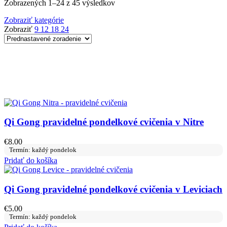
Zobrazených 1–24 z 45 výsledkov
Zobraziť kategórie
Zobraziť
9
12
18
24
Qi Gong pravidelné pondelkové cvičenia v Nitre
€
8.00
Termín: každý pondelok
Pridať do košíka
Qi Gong pravidelné pondelkové cvičenia v Leviciach
€
5.00
Termín: každý pondelok