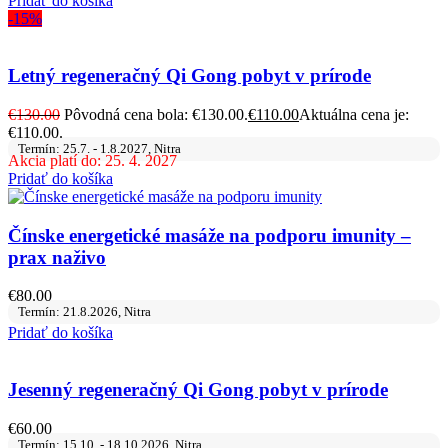
Pridať do košíka
-15%
Letný regeneračný Qi Gong pobyt v prírode
€
130.00
Pôvodná cena bola: €130.00.
€
110.00
Aktuálna cena je:
€110.00.
Termín: 25.7. - 1.8.2027, Nitra
Akcia platí do: 25. 4. 2027
Pridať do košíka
Čínske energetické masáže na podporu imunity –
prax naživo
€
80.00
Termín: 21.8.2026, Nitra
Pridať do košíka
Jesenný regeneračný Qi Gong pobyt v prírode
€
60.00
Termín: 15.10. - 18.10.2026, Nitra