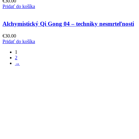
€
30.00
Pridať do košíka
Alchymistický Qi Gong 04 – techniky nesmrteľnosti
€
30.00
Pridať do košíka
1
2
→