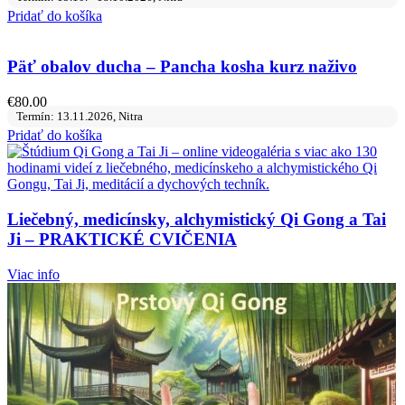
Pridať do košíka
Päť obalov ducha – Pancha kosha kurz naživo
€
80.00
Termín: 13.11.2026, Nitra
Pridať do košíka
Liečebný, medicínsky, alchymistický Qi Gong a Tai
Ji – PRAKTICKÉ CVIČENIA
Viac info