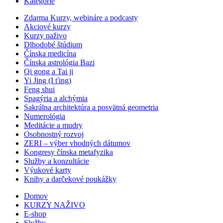
Kategórie
Zdarma Kurzy, webináre a podcasty
Akciové kurzy
Kurzy naživo
Dlhodobé štúdium
Čínska medicína
Čínska astrológia Bazi
Qi gong a Tai ji
Yi Jing (I ťing)
Feng shui
Spagýria a alchýmia
Sakrálna architektúra a posvätná geometria
Numerológia
Meditácie a mudry
Osobnostný rozvoj
ZERI – výber vhodných dátumov
Kongresy čínska metafyzika
Služby a konzultácie
Výukové karty
Knihy a darčekové poukážky
Domov
KURZY NAŽIVO
E-shop
Služby