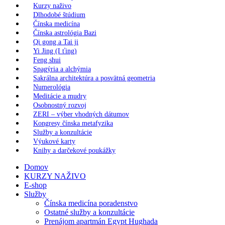
Kurzy naživo
Dlhodobé štúdium
Čínska medicína
Čínska astrológia Bazi
Qi gong a Tai ji
Yi Jing (I ťing)
Feng shui
Spagýria a alchýmia
Sakrálna architektúra a posvätná geometria
Numerológia
Meditácie a mudry
Osobnostný rozvoj
ZERI – výber vhodných dátumov
Kongresy čínska metafyzika
Služby a konzultácie
Výukové karty
Knihy a darčekové poukážky
Domov
KURZY NAŽIVO
E-shop
Služby
Čínska medicína poradenstvo
Ostatné služby a konzultácie
Prenájom apartmán Egypt Hughada