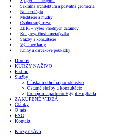
Spagýria a alchýmia
Sakrálna architektúra a posvätná geometria
Numerológia
Meditácie a mudry
Osobnostný rozvoj
ZERI – výber vhodných dátumov
Kongresy čínska metafyzika
Služby a konzultácie
Výukové karty
Knihy a darčekové poukážky
Domov
KURZY NAŽIVO
E-shop
Služby
Čínska medicína poradenstvo
Ostatné služby a konzultácie
Prenájom apartmán Egypt Hughada
ZAKÚPENÉ VIDEÁ
Články
O nás
FAQ
Kontakt
Kurzy naživo