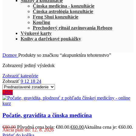
Služby a konzultácie
Čínska medicína - konzultácie
Čínska astrológia konzultácie
Feng Shui konzultácie
Koučing
Prechodový rituál zavinovania Rebozo
Výukové karty
Knihy a darčekové poukážky
Domov
Produkty so značkou “akupunktúra tehotenstvo”
Zobrazený jediný výsledok
Zobraziť kategórie
Zobraziť
9
12
18
24
-25%
Počatie, gravidita a čínska medicína
€
80.00
Pôvodná cena bola: €80.00.
€
60.00
Aktuálna cena je: €60.00.
Akcia platí do: 12. 8. 2026
Pridať do košíka