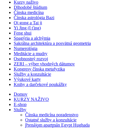
Kurzy naživo
Dlhodobé štúdium
Čínska medicína
Čínska astrológia Bazi
Qi gong a Tai ji
Yi Jing (I ťing)
Feng shui
Spagýria a alchýmia
Sakrálna architektúra a posvätná geometria
Numerológia
Meditácie a mudry
Osobnostný rozvoj
ZERI – výber vhodných dátumov
Kongresy čínska metafyzika
Služby a konzultácie
Výukové karty
Knihy a darčekové poukážky
Domov
KURZY NAŽIVO
E-shop
Služby
Čínska medicína poradenstvo
Ostatné služby a konzultácie
Prenájom apartmán Egypt Hughada