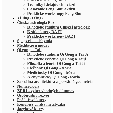
Techniky Lietajúcich hviezd
Časovanie Feng Shui aktivít
Praktické workshopy Feng Shui
Yi Jing (I ťing)
Čínska astrológia Bazi
Dlhodobé štúdium Čínskej astrológie
Krátke kurzy BAZI
Praktické workshopy BAZI
Spagýria a alchýmia
Meditácie a mudry
Qi gong a Tai ji
Dlhodobé štúdium Qi Gong a Tai Ji
Praktické cvičenia Qi Gong a Taiji
Filozofia a teória Qi Gong a Tai Ji
Liečebný Qi Gong - teória
Medicínsky Qi Gong - teória
Alchymistický Qi Gong - teória
Sakrálna architektúra a posvätná geometria
Numerológia
ZERI - výber vhodných dátumov
Osobnostný rozvoj
Počítačové kurzy
Kongresy čínska metafyzika
Jazykové kurzy