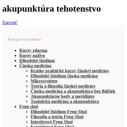
akupunktúra tehotenstvo
Zatvoriť
Kategórie produktov
Kurzy zdarma
Kurzy naživo
Dlhodobé štúdium
Čínska medicína
Krátke praktické kurzy čínskej medicíny
Dlhodobé štúdium čínska medicína
Mikrosystémy
Teória a filozofia čínskej medicíny
Čínska medicína a akupunktúra bez ihličiek
Akupunktúrne body a meridiány
Taoistická medicína a akupunktúra
Feng shui
Dlhodobé štúdium Feng Shui
Filozofia a teória Feng Shui
Interiérové Feng Shui
Exteriérové Feng Shui