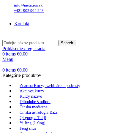
info@metatron.sk
+421 902 904 243
Pondelok
, 10. August 2026.
Meniny má
Vavrinec
, zajtra
Zuzana
.
Kontakt
Pondelok
, 10. August 2026.
Meniny má
Vavrinec
, zajtra
Zuzana
.
Search
Prihlásenie / registrácia
0
items
€
0.00
Menu
0
items
€
0.00
Kategórie produktov
Zdarma Kurzy, webináre a podcasty
Akciové kurzy
Kurzy naživo
Dlhodobé štúdium
Čínska medicína
Čínska astrológia Bazi
Qi gong a Tai ji
Yi Jing (I ťing)
Feng shui