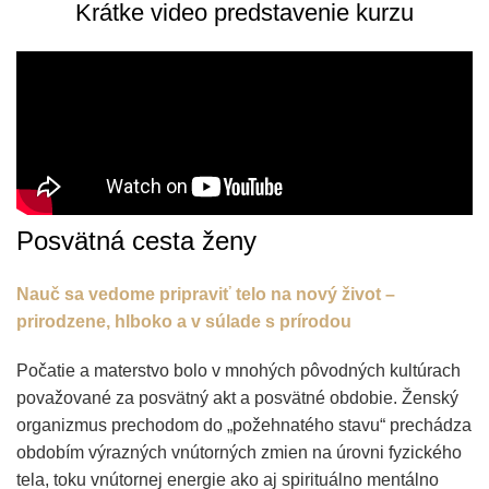
Krátke video predstavenie kurzu
Posvätná cesta ženy
Nauč sa vedome pripraviť telo na nový život –
prirodzene, hlboko a v súlade s prírodou
Počatie a materstvo bolo v mnohých pôvodných kultúrach
považované za posvätný akt a posvätné obdobie. Ženský
organizmus prechodom do „požehnatého stavu“ prechádza
obdobím výrazných vnútorných zmien na úrovni fyzického
tela, toku vnútornej energie ako aj spirituálno mentálno