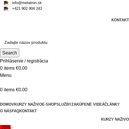
info@metatron.sk
+421 902 904 243
Sobota
, 8. August 2026.
Meniny má
Oskar
, zajtra
Ľubomíra
.
KONTAKT
Sobota
, 8. August 2026.
Meniny má
Oskar
, zajtra
Ľubomíra
.
Search
Prihlásenie / registrácia
0
items
€
0.00
Menu
0
items
€
0.00
Kategórie produktov
DOMOV
KURZY NAŽIVO
E-SHOP
SLUŽBY
ZAKÚPENÉ VIDEÁ
ČLÁNKY
O NÁS
FAQ
KONTAKT
KURZY NAŽIVO
-25%