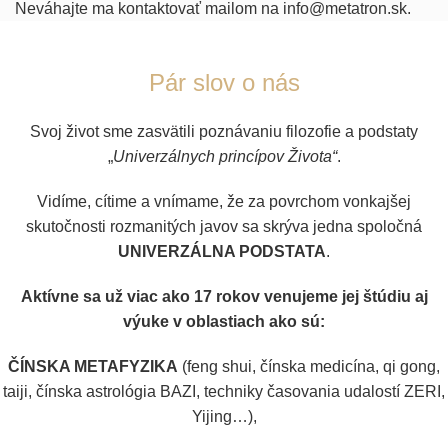
Neváhajte ma kontaktovať mailom na
info@metatron.sk
.
Pár slov o nás
Svoj život sme zasvätili poznávaniu filozofie a podstaty
„
Univerzálnych princípov Života“
.
Vidíme, cítime a vnímame, že za povrchom vonkajšej
skutočnosti rozmanitých javov sa skrýva jedna spoločná
UNIVERZÁLNA PODSTATA
.
Aktívne sa už viac ako 17 rokov venujeme jej štúdiu aj
výuke v oblastiach ako sú:
ČÍNSKA METAFYZIKA
(feng shui, čínska medicína, qi gong,
taiji, čínska astrológia BAZI, techniky časovania udalostí ZERI,
Yijing…),