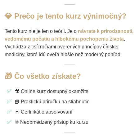
💎 Prečo je tento kurz výnimočný?
Tento kurz nie je len o teórii.
Je o
návrate k prirodzenosti,
vedomému počatiu a hlbokému pochopeniu života
.
Vychádza z tisícročiami overených princípov čínskej
medicíny, ktoré idú oveľa hlbšie než moderný pohľad.
🎁 Čo všetko získate?
🎥 Online kurz dostupný okamžite
📘 Praktickú príručku na stiahnutie
📜 Certifikát o absolvovaní
♾️ Neobmedzený prístup ku kurzu