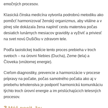
emočných procesov.
Klasická čínska medicína vytvorila podrobnú metodiku ako
pomôcť harmonizovať ženský organizmus, aby vitálne a v
plnej sile dokázala žena naplniť cestu materstva počas
desiatich lunárnych mesiacov gravidity a vyživiť a priviesť
na svet novú Dušičku v zdravom tele.
Podľa taoistickej tradície tento proces prebieha v troch
svetoch – na úrovni Nebies (Ducha), Zeme (tela) a
Človeka (vnútornej energie).
Cieľom diagnostiky, prevencie a harmonizácie v procese
prípravy na počatie, počas samotného počatia ako aj v
priebehu tehotenstva je podporiť harmonickú komunikáciu
týchto troch úrovní energie a im prislúchajúcich telesných
procesov.