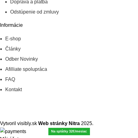
Doprava a platba
Odstúpenie od zmluvy
Informácie
E-shop
Články
Odber Novinky
Afilliate spolupráca
FAQ
Kontakt
Vytvoril visibly.sk
Web stránky Nitra
2025.
Na splátky 40€/mesiac
Na splátky 32€/mesiac