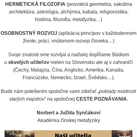
HERMETICKÁ FILOZOFIA
(posvätná geometria, sakrálna
architektúra, astrológia, alchýmia, kabala, religionistika,
história, filozofia, metafyzika…)
OSOBNOSTNÝ ROZVOJ
(aplikácia princípov v každodennom
živote, práci, vnútornom rozvoji človeka…)
Svoje znalosti sme rozvíjal a naďalej dopĺňame štúdiom
u
skvelých učiteľov
nielen na Slovensku ale aj v zahraničí
(Čechy, Malajzia, Čína, Anglicko, Amerika, Kanada,
Francúzsko, Nemecko, Izrael, Švédsko…).
Bude nám potešením spoločne vami zdieľať „
poklady múdrosti
starých majstrov
“ na spoločnej
CESTE POZNÁVANIA
.
Norbert a JuDita Synčákoví
Akadémia čínskej metafyziky