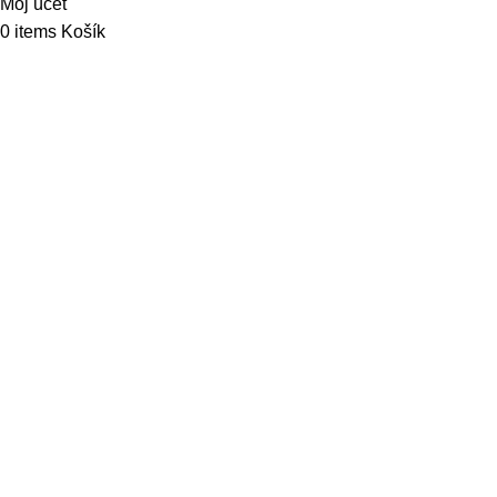
Môj účet
0
items
Košík