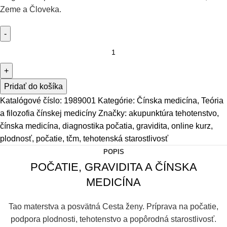
Zeme a Človeka.
Pridať do košíka
Katalógové číslo:
1989001
Kategórie:
Čínska medicína
,
Teória
a filozofia čínskej medicíny
Značky:
akupunktúra tehotenstvo
,
čínska medicína
,
diagnostika počatia
,
gravidita
,
online kurz
,
plodnosť
,
počatie
,
tčm
,
tehotenská starostlivosť
POPIS
POČATIE, GRAVIDITA A ČÍNSKA
MEDICÍNA
Tao materstva a posvätná Cesta ženy. Príprava na počatie,
podpora plodnosti, tehotenstvo a popôrodná starostlivosť.