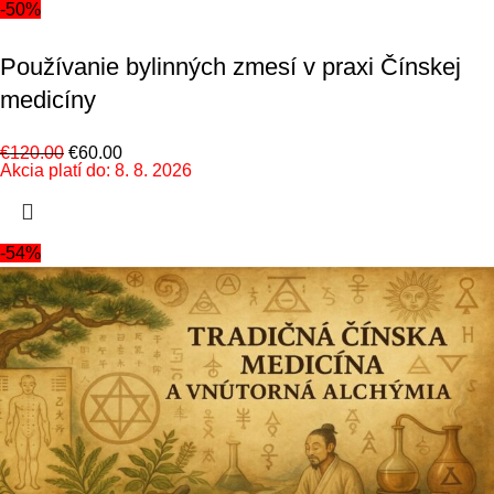
-50%
Používanie bylinných zmesí v praxi Čínskej
medicíny
€
120.00
€
60.00
Akcia platí do: 8. 8. 2026
-54%