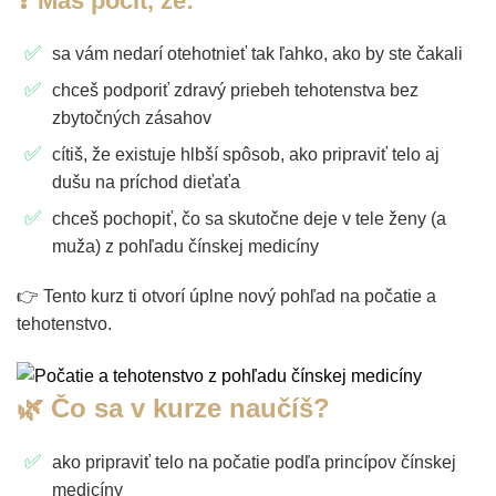
❓ Máš pocit, že:
sa vám nedarí otehotnieť tak ľahko, ako by ste čakali
chceš podporiť zdravý priebeh tehotenstva bez
zbytočných zásahov
cítiš, že existuje hlbší spôsob, ako pripraviť telo aj
dušu na príchod dieťaťa
chceš pochopiť, čo sa skutočne deje v tele ženy (a
muža) z pohľadu čínskej medicíny
👉 Tento kurz ti otvorí úplne nový pohľad na počatie a
tehotenstvo.
🌿 Čo sa v kurze naučíš?
ako pripraviť telo na počatie podľa princípov čínskej
medicíny