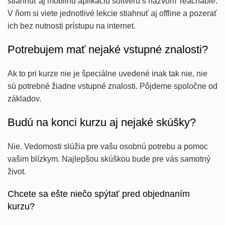
stiahnuť aj mobilnú aplikáciu softvéru s názvom
Teachable
.
V ňom si viete jednotlivé lekcie stiahnuť aj offline a pozerať
ich bez nutnosti prístupu na internet.
Potrebujem mať nejaké vstupné znalosti?
Ak to pri kurze nie je špeciálne uvedené inak tak nie, nie
sú potrebné žiadne vstupné znalosti. Pôjdeme spoločne od
základov.
Budú na konci kurzu aj nejaké skúšky?
Nie. Vedomosti slúžia pre vašu osobnú potrebu a pomoc
vašim blízkym. Najlepšou skúškou bude pre vás samotný
život.
Chcete sa ešte niečo spýtať pred objednaním
kurzu?