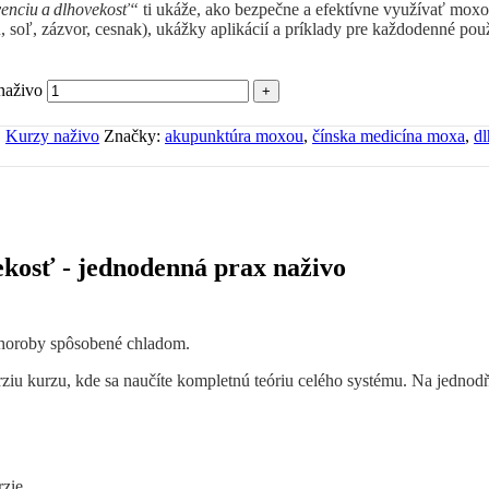
venciu a dlhovekosť“
ti ukáže, ako bezpečne a efektívne využívať mox
, soľ, zázvor, cesnak), ukážky aplikácií a príklady pre každodenné použ
naživo
,
Kurzy naživo
Značky:
akupunktúra moxou
,
čínska medicína moxa
,
d
ekosť - jednodenná prax naživo
choroby spôsobené chladom.
ziu kurzu, kde sa naučíte kompletnú teóriu celého systému. Na jednodň
rzie.