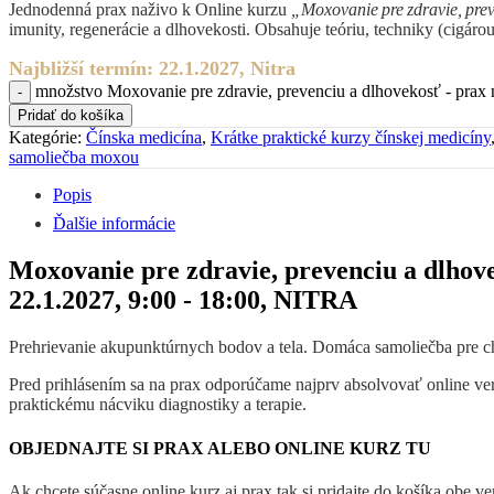
Jednodenná prax naživo k Online kurzu
„Moxovanie pre zdravie, pre
imunity, regenerácie a dlhovekosti. Obsahuje teóriu, techniky (cigárou
Najbližší termín: 22.1.2027, Nitra
množstvo Moxovanie pre zdravie, prevenciu a dlhovekosť - prax 
Pridať do košíka
Kategórie:
Čínska medicína
,
Krátke praktické kurzy čínskej medicíny
samoliečba moxou
Popis
Ďalšie informácie
Moxovanie pre zdravie, prevenciu a dlhov
22.1.2027, 9:00 - 18:00, NITRA
Prehrievanie akupunktúrnych bodov a tela. Domáca samoliečba pre 
Pred prihlásením sa na prax odporúčame najprv absolvovať online ver
praktickému nácviku diagnostiky a terapie.
OBJEDNAJTE SI PRAX ALEBO ONLINE KURZ TU
Ak chcete súčasne online kurz aj prax tak si pridajte do košíka obe ve