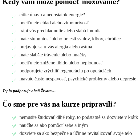
Kedy vám môže pomôcť moxovanie?
cítite únavu a nedostatok energie?
pociťujete chlad alebo zimomrivosť
trápi vás prechladnutie alebo slabá imunita
máte stuhnutosť alebo bolesti svalov, kĺbov, chrbtice
prejavuje sa u vás alergia alebo astma
máte slabšie trávenie alebo hnačky
pociťujete znížené libido alebo neplodnosť
podporujete zrýchliť regeneráciu po operáciách
mávate často nespavosť, psychické problémy alebo depresie
Teplo podporuje oheň Života…
Čo sme pre vás na kurze pripravili?
nemusíte študovať dlhé roky, to podstatné sa dozviete v krát
naučíte sa ako pomôcť sebe a iným
dozviete sa ako bezpečne a účinne revitalizovať svoje telo