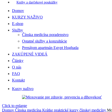
Knihy a darčekové poukážky
Domov
KURZY NAŽIVO
E-shop
Služby
Čínska medicína poradenstvo
Ostatné služby a konzultácie
Prenájom apartmán Egypt Hughada
ZAKÚPENÉ VIDEÁ
Články
O nás
FAQ
Kontakt
Kurzy naživo
Click to enlarge
Domov
Čínska medicína
Krátke praktické kurzy čínskej medicíny
Mox