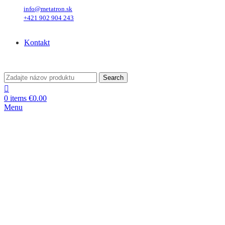
info@metatron.sk
+421 902 904 243
Sobota
, 8. August 2026.
Meniny má
Oskar
, zajtra
Ľubomíra
.
Kontakt
Sobota
, 8. August 2026.
Meniny má
Oskar
, zajtra
Ľubomíra
.
Search
0
items
€
0.00
Menu