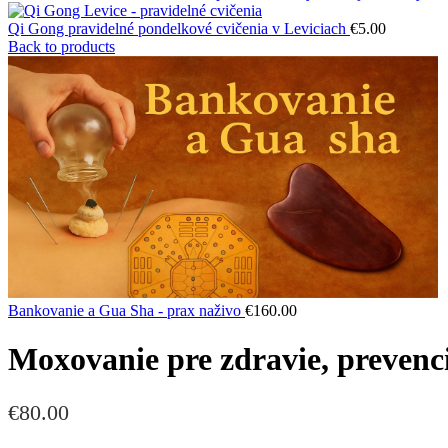
Qi Gong pravidelné pondelkové cvičenia v Leviciach
€
5.00
Back to products
Bankovanie a Gua Sha - prax naživo
€
160.00
Moxovanie pre zdravie, prevenc
€
80.00