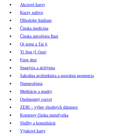
Akciové kurzy
Kurzy naživo
Dlhodobé štúdium
Čínska medicína
Čínska astrológia Bazi
Qi gong a Tai ji
Yi Jing (I ťing)
Feng shui
Spagýria a alchýmia
Sakrálna architektúra a posvätná geometria
Numerológia
Meditácie a mudry
Osobnostný rozvoj
ZERI – výber vhodných dátumov
Kongresy čínska metafyzika
Služby a konzultácie
Výukové karty