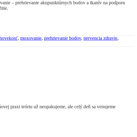
ovanie – prehrievanie akupunktúrnych bodov a tkanív na podporu
itie.
lhovekosť
,
moxovanie
,
prehrievanie bodov
,
prevencia zdravie
,
ovej praxi teóriu už neopakujeme, ale celý deň sa venujeme