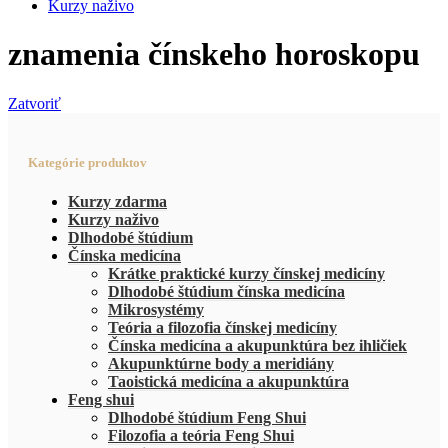
Kurzy naživo
znamenia čínskeho horoskopu
Zatvoriť
Kategórie produktov
Kurzy zdarma
Kurzy naživo
Dlhodobé štúdium
Čínska medicína
Krátke praktické kurzy čínskej medicíny
Dlhodobé štúdium čínska medicína
Mikrosystémy
Teória a filozofia čínskej medicíny
Čínska medicína a akupunktúra bez ihličiek
Akupunktúrne body a meridiány
Taoistická medicína a akupunktúra
Feng shui
Dlhodobé štúdium Feng Shui
Filozofia a teória Feng Shui