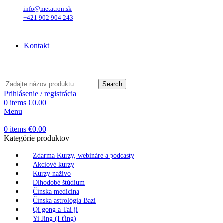
info@metatron.sk
+421 902 904 243
Sobota
, 8. August 2026.
Meniny má
Oskar
, zajtra
Ľubomíra
.
Kontakt
Sobota
, 8. August 2026.
Meniny má
Oskar
, zajtra
Ľubomíra
.
Search
Prihlásenie / registrácia
0
items
€
0.00
Menu
0
items
€
0.00
Kategórie produktov
Zdarma Kurzy, webináre a podcasty
Akciové kurzy
Kurzy naživo
Dlhodobé štúdium
Čínska medicína
Čínska astrológia Bazi
Qi gong a Tai ji
Yi Jing (I ťing)