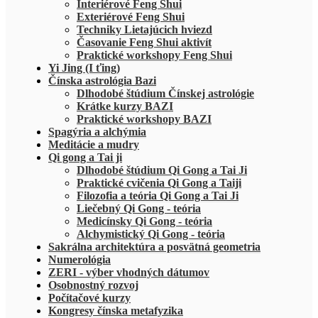
Interiérové Feng Shui
Exteriérové Feng Shui
Techniky Lietajúcich hviezd
Časovanie Feng Shui aktivít
Praktické workshopy Feng Shui
Yi Jing (I ťing)
Čínska astrológia Bazi
Dlhodobé štúdium Čínskej astrológie
Krátke kurzy BAZI
Praktické workshopy BAZI
Spagýria a alchýmia
Meditácie a mudry
Qi gong a Tai ji
Dlhodobé štúdium Qi Gong a Tai Ji
Praktické cvičenia Qi Gong a Taiji
Filozofia a teória Qi Gong a Tai Ji
Liečebný Qi Gong - teória
Medicínsky Qi Gong - teória
Alchymistický Qi Gong - teória
Sakrálna architektúra a posvätná geometria
Numerológia
ZERI - výber vhodných dátumov
Osobnostný rozvoj
Počítačové kurzy
Kongresy čínska metafyzika