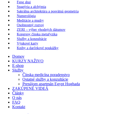
Feng shui
Spagýria a alchýmia
Sakrálna architektúra a posvätná geometria
Numerológia
Meditácie a mudry
Osobnostný rozvoj
ZERI – výber vhodných dátumov
Kongresy čínska metafyzika
Služby a konzultácie
Výukové karty
Knihy a darčekové poukážky
Domov
KURZY NAŽIVO
E-shop
Služby
Čínska medicína poradenstvo
Ostatné služby a konzultácie
Prenájom apartmán Egypt Hughada
ZAKÚPENÉ VIDEÁ
Články
O nás
FAQ
Kontakt