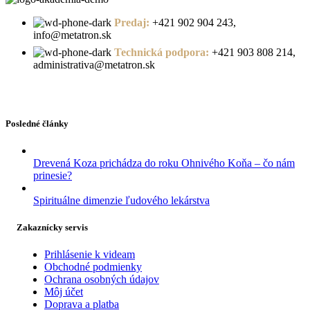
Predaj:
+421 902 904 243,
info@metatron.sk
Technická podpora:
+421 903 808 214,
administrativa@metatron.sk
Posledné články
Drevená Koza prichádza do roku Ohnivého Koňa – čo nám
prinesie?
Spirituálne dimenzie ľudového lekárstva
Zakaznícky servis
Prihlásenie k videam
Obchodné podmienky
Ochrana osobných údajov
Môj účet
Doprava a platba