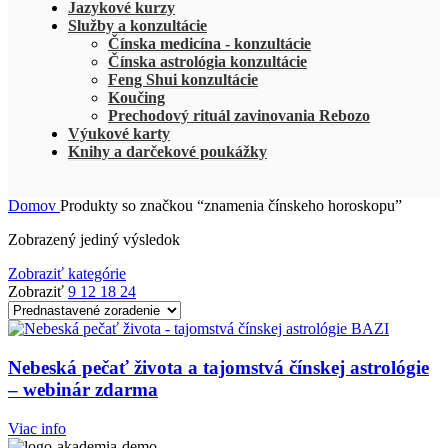
Jazykové kurzy
Služby a konzultácie
Čínska medicína - konzultácie
Čínska astrológia konzultácie
Feng Shui konzultácie
Koučing
Prechodový rituál zavinovania Rebozo
Výukové karty
Knihy a darčekové poukážky
Domov
Produkty so značkou “znamenia čínskeho horoskopu”
Zobrazený jediný výsledok
Zobraziť kategórie
Zobraziť
9
12
18
24
Nebeská pečať života a tajomstvá čínskej astrológie
– webinár zdarma
Viac info