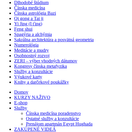
Dlhodobé štúdium
Čínska medicína
Čínska astrológia Bazi
Qi gong a Tai ji
Yi Jing (I ťing)
Feng shui
Spagýria a alchýmia
Sakrálna architektúra a posvätná geometria
Numerológia
Meditácie a mudry
Osobnostný rozvoj
ZERI – výber vhodných dátumov
Kongresy čínska metafyzika
Služby a konzultácie
Výukové karty
Knihy a darčekové poukážky
Domov
KURZY NAŽIVO
E-shop
Služby
Čínska medicína poradenstvo
Ostatné služby a konzultácie
Prenájom apartmán Egypt Hughada
ZAKÚPENÉ VIDEÁ