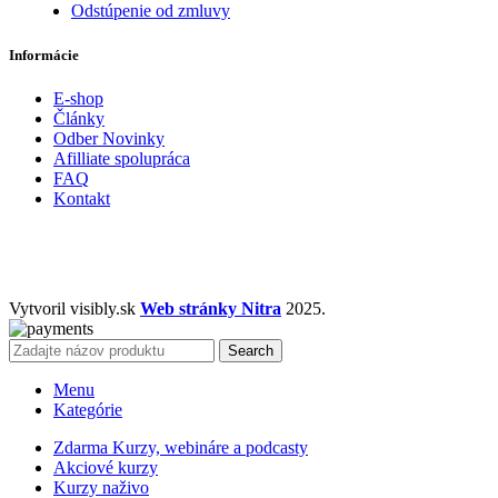
Odstúpenie od zmluvy
Informácie
E-shop
Články
Odber Novinky
Afilliate spolupráca
FAQ
Kontakt
Vytvoril visibly.sk
Web stránky Nitra
2025.
Search
Menu
Kategórie
Zdarma Kurzy, webináre a podcasty
Akciové kurzy
Kurzy naživo