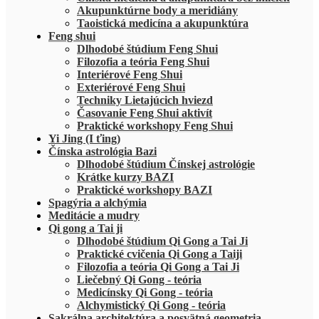
Akupunktúrne body a meridiány
Taoistická medicína a akupunktúra
Feng shui
Dlhodobé štúdium Feng Shui
Filozofia a teória Feng Shui
Interiérové Feng Shui
Exteriérové Feng Shui
Techniky Lietajúcich hviezd
Časovanie Feng Shui aktivít
Praktické workshopy Feng Shui
Yi Jing (I ťing)
Čínska astrológia Bazi
Dlhodobé štúdium Čínskej astrológie
Krátke kurzy BAZI
Praktické workshopy BAZI
Spagýria a alchýmia
Meditácie a mudry
Qi gong a Tai ji
Dlhodobé štúdium Qi Gong a Tai Ji
Praktické cvičenia Qi Gong a Taiji
Filozofia a teória Qi Gong a Tai Ji
Liečebný Qi Gong - teória
Medicínsky Qi Gong - teória
Alchymistický Qi Gong - teória
Sakrálna architektúra a posvätná geometria