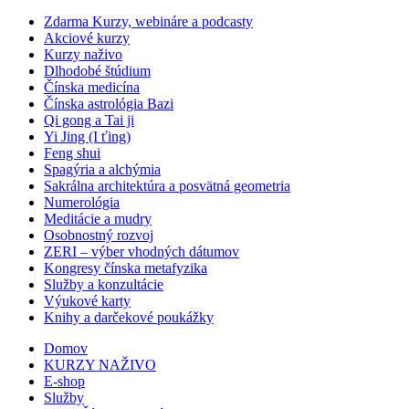
Zdarma Kurzy, webináre a podcasty
Akciové kurzy
Kurzy naživo
Dlhodobé štúdium
Čínska medicína
Čínska astrológia Bazi
Qi gong a Tai ji
Yi Jing (I ťing)
Feng shui
Spagýria a alchýmia
Sakrálna architektúra a posvätná geometria
Numerológia
Meditácie a mudry
Osobnostný rozvoj
ZERI – výber vhodných dátumov
Kongresy čínska metafyzika
Služby a konzultácie
Výukové karty
Knihy a darčekové poukážky
Domov
KURZY NAŽIVO
E-shop
Služby