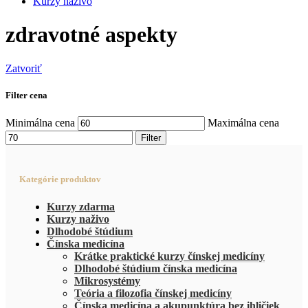
Kurzy naživo
zdravotné aspekty
Zatvoriť
Filter cena
Minimálna cena
Maximálna cena
Filter
Kategórie produktov
Kurzy zdarma
Kurzy naživo
Dlhodobé štúdium
Čínska medicína
Krátke praktické kurzy čínskej medicíny
Dlhodobé štúdium čínska medicína
Mikrosystémy
Teória a filozofia čínskej medicíny
Čínska medicína a akupunktúra bez ihličiek