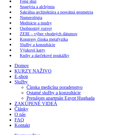
Feng shui
Spagýria a alchýmia
Sakrálna architektúra a posvätná geometria
Numerológia
Meditácie a mudry
Osobnostný rozvoj
ZERI – výber vhodných dátumov
Kongresy čínska metafyzika
Služby a konzultácie
Výukové karty
Knihy a darčekové poukážky
Domov
KURZY NAŽIVO
E-shop
Služby
Čínska medicína poradenstvo
Ostatné služby a konzultácie
Prenájom apartmán Egypt Hughada
ZAKÚPENÉ VIDEÁ
Články
O nás
FAQ
Kontakt