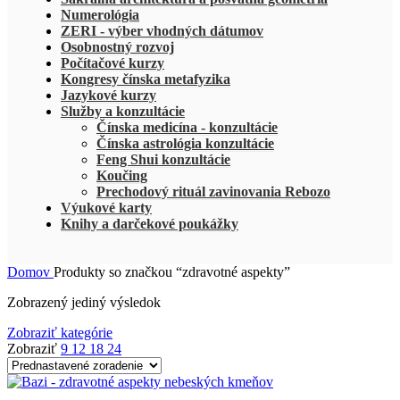
Numerológia
ZERI - výber vhodných dátumov
Osobnostný rozvoj
Počítačové kurzy
Kongresy čínska metafyzika
Jazykové kurzy
Služby a konzultácie
Čínska medicína - konzultácie
Čínska astrológia konzultácie
Feng Shui konzultácie
Koučing
Prechodový rituál zavinovania Rebozo
Výukové karty
Knihy a darčekové poukážky
Domov
Produkty so značkou “zdravotné aspekty”
Zobrazený jediný výsledok
Zobraziť kategórie
Zobraziť
9
12
18
24