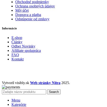
Obchodné podmienky
Ochrana osobných údajov
Môj účet
Doprava a platba
Odstúpenie od zmluvy
Informácie
E-shop
Články
Odber Novinky
Afilliate spolupráca
FAQ
Kontakt
Vytvoril visibly.sk
Web stránky Nitra
2025.
Search
Menu
Kategórie