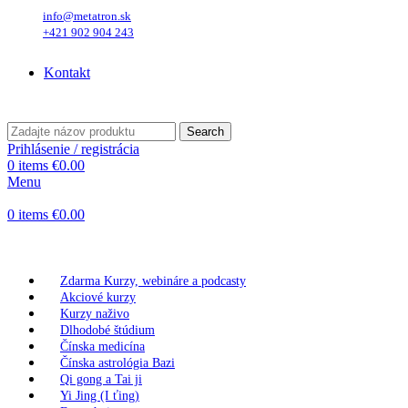
info@metatron.sk
+421 902 904 243
Piatok
, 7. August 2026.
Meniny má
Štefánia
, zajtra
Oskar
.
Kontakt
Piatok
, 7. August 2026.
Meniny má
Štefánia
, zajtra
Oskar
.
Search
Prihlásenie / registrácia
0
items
€
0.00
Menu
0
items
€
0.00
Kategórie produktov
Zdarma Kurzy, webináre a podcasty
Akciové kurzy
Kurzy naživo
Dlhodobé štúdium
Čínska medicína
Čínska astrológia Bazi
Qi gong a Tai ji
Yi Jing (I ťing)