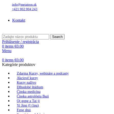
info@metatron.sk
+421 902 904 243
Piatok
, 7. August 2026.
Meniny má
Štefánia
, zajtra
Oskar
.
Kontakt
Piatok
, 7. August 2026.
Meniny má
Štefánia
, zajtra
Oskar
.
Search
Prihlásenie / registrácia
0
items
€
0.00
Menu
0
items
€
0.00
Kategórie produktov
Zdarma Kurzy, webináre a podcasty
Akciové kurzy
Kurzy naživo
Dlhodobé štúdium
Čínska medicína
Čínska astrológia Bazi
Qi gong a Tai ji
Yi Jing (I ťing)
Feng shui