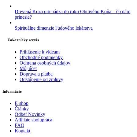
Drevená Koza prichádza do roku Ohnivého Koňa – čo nám
prinesie?
Spirituálne dimenzie ľudového lekárstva
Zakaznícky servis
Prihlásenie k videam
Obchodné podmienky
Ochrana osobných údajov
Môj účet
Doprava a platba
Odstúpenie od zmluvy
Informácie
E-shop
Články
Odber Novinky
Afilliate spolupráca
FAQ
Kontakt