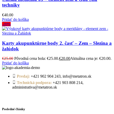
techniky
€
40.00
Pridať do košíka
-20%
Karty akupunktúrne body 2. časť – Zem – Slezina a
žalúdok
€
25.00
Pôvodná cena bola: €25.00.
€
20.00
Aktuálna cena je: €20.00.
Pridať do košíka
Predaj:
+421 902 904 243, info@metatron.sk
Technická podpora:
+421 903 808 214,
administrativa@metatron.sk
Posledné články