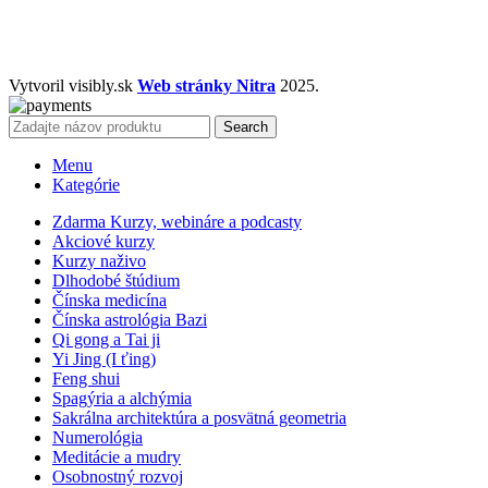
Vytvoril visibly.sk
Web stránky Nitra
2025.
Search
Menu
Kategórie
Zdarma Kurzy, webináre a podcasty
Akciové kurzy
Kurzy naživo
Dlhodobé štúdium
Čínska medicína
Čínska astrológia Bazi
Qi gong a Tai ji
Yi Jing (I ťing)
Feng shui
Spagýria a alchýmia
Sakrálna architektúra a posvätná geometria
Numerológia
Meditácie a mudry
Osobnostný rozvoj