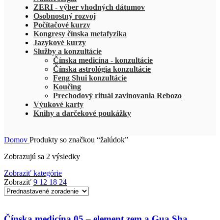
ZERI - výber vhodných dátumov
Osobnostný rozvoj
Počítačové kurzy
Kongresy čínska metafyzika
Jazykové kurzy
Služby a konzultácie
Čínska medicína - konzultácie
Čínska astrológia konzultácie
Feng Shui konzultácie
Koučing
Prechodový rituál zavinovania Rebozo
Výukové karty
Knihy a darčekové poukážky
Domov
Produkty so značkou “žalúdok”
Zobrazujú sa 2 výsledky
Zobraziť kategórie
Zobraziť
9
12
18
24
Čínska medicína 05 – element zem a Gua Sha