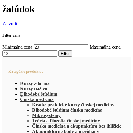
žalúdok
Zatvoriť
Filter cena
Minimálna cena
Maximálna cena
Filter
Kategórie produktov
Kurzy zdarma
Kurzy naživo
Dlhodobé štúdium
Čínska medicína
Krátke praktické kurzy čínskej medicíny
Dlhodobé štúdium čínska medicína
Mikrosystémy
Teória a filozofia čínskej medicíny
Čínska medicína a akupunktúra bez ihličiek
Akupunktúrne body a meridiány