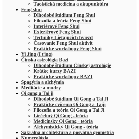
Taoistická medicína a akupunktúra
Feng shui
Dlhodobé štúdium Feng Shui
Filozofia a teória Feng Shui
Interiérové Feng Shui
Exteriérové Feng Shui
Techniky Lietajúcich hviezd
Časovanie Feng Shui aktivít
Praktické workshopy Feng Shui
Yi Jing (I ťing)
Čínska astrológia Bazi
Dlhodobé štúdium Čínskej astrológie
Krátke kurzy BAZI
Praktické workshopy BAZI
Spagýria a alchýmia
Meditácie a mudry
Qi gong a Tai ji
Dlhodobé štúdium Qi Gong a Tai Ji
Praktické cvičenia Qi Gong a Taiji
Filozofia a teória Qi Gong a Tai Ji
Liečebný Qi Gong - teória
Medicínsky Qi Gong - teória
Alchymistický Qi Gong - teória
Sakrálna architektúra a posvätná geometria
Numerológia