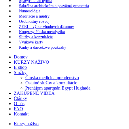
Spagýria a alchýmia
Sakrálna architektúra a posvätná geometria
Numerológia
Meditácie a mudry
Osobnostný rozvoj
ZERI – výber vhodných dátumov
Kongresy čínska metafyzika
Služby a konzultácie
Výukové karty
Knihy a darčekové poukážky
Domov
KURZY NAŽIVO
E-shop
Služby
Čínska medicína poradenstvo
Ostatné služby a konzultácie
Prenájom apartmán Egypt Hughada
ZAKÚPENÉ VIDEÁ
Články
O nás
FAQ
Kontakt
Kurzy naživo