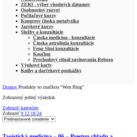
ZERI - výber vhodných dátumov
Osobnostný rozvoj
Počítačové kurzy
Kongresy čínska metafyzika
Jazykové kurzy
Služby a konzultácie
Čínska medicína - konzultácie
Čínska astrológia konzultácie
Feng Shui konzultácie
Koučing
Prechodový rituál zavinovania Rebozo
Výukové karty
Knihy a darčekové poukážky
Domov
Produkty so značkou “Wen Bing”
Zobrazený jediný výsledok
Zobraziť kategórie
Zobraziť
9
12
18
24
Taoistická medicína – 06 – Prestup chladu a