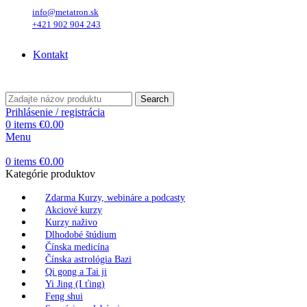
info@metatron.sk
+421 902 904 243
Piatok
, 7. August 2026.
Meniny má
Štefánia
, zajtra
Oskar
.
Kontakt
Piatok
, 7. August 2026.
Meniny má
Štefánia
, zajtra
Oskar
.
Search
Prihlásenie / registrácia
0
items
€
0.00
Menu
0
items
€
0.00
Kategórie produktov
Zdarma Kurzy, webináre a podcasty
Akciové kurzy
Kurzy naživo
Dlhodobé štúdium
Čínska medicína
Čínska astrológia Bazi
Qi gong a Tai ji
Yi Jing (I ťing)
Feng shui