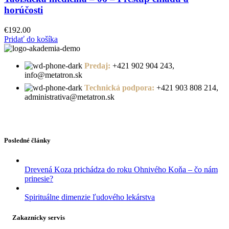
horúčosti
€
192.00
Pridať do košíka
Predaj:
+421 902 904 243,
info@metatron.sk
Technická podpora:
+421 903 808 214,
administrativa@metatron.sk
Posledné články
Drevená Koza prichádza do roku Ohnivého Koňa – čo nám
prinesie?
Spirituálne dimenzie ľudového lekárstva
Zakaznícky servis