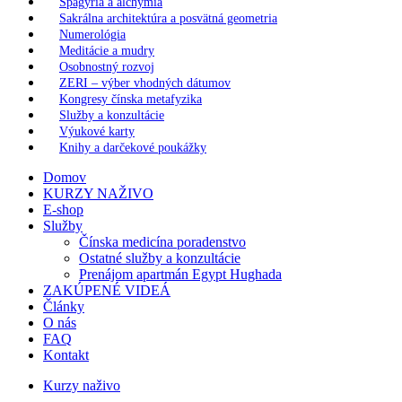
Spagýria a alchýmia
Sakrálna architektúra a posvätná geometria
Numerológia
Meditácie a mudry
Osobnostný rozvoj
ZERI – výber vhodných dátumov
Kongresy čínska metafyzika
Služby a konzultácie
Výukové karty
Knihy a darčekové poukážky
Domov
KURZY NAŽIVO
E-shop
Služby
Čínska medicína poradenstvo
Ostatné služby a konzultácie
Prenájom apartmán Egypt Hughada
ZAKÚPENÉ VIDEÁ
Články
O nás
FAQ
Kontakt
Kurzy naživo