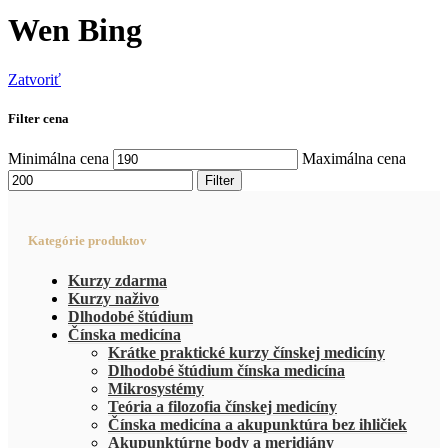
Wen Bing
Zatvoriť
Filter cena
Minimálna cena
Maximálna cena
Filter
Kategórie produktov
Kurzy zdarma
Kurzy naživo
Dlhodobé štúdium
Čínska medicína
Krátke praktické kurzy čínskej medicíny
Dlhodobé štúdium čínska medicína
Mikrosystémy
Teória a filozofia čínskej medicíny
Čínska medicína a akupunktúra bez ihličiek
Akupunktúrne body a meridiány