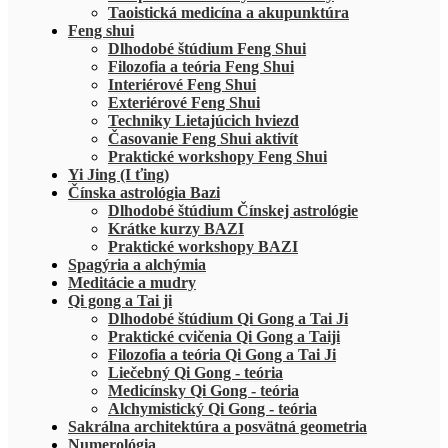
Taoistická medicína a akupunktúra
Feng shui
Dlhodobé štúdium Feng Shui
Filozofia a teória Feng Shui
Interiérové Feng Shui
Exteriérové Feng Shui
Techniky Lietajúcich hviezd
Časovanie Feng Shui aktivít
Praktické workshopy Feng Shui
Yi Jing (I ťing)
Čínska astrológia Bazi
Dlhodobé štúdium Čínskej astrológie
Krátke kurzy BAZI
Praktické workshopy BAZI
Spagýria a alchýmia
Meditácie a mudry
Qi gong a Tai ji
Dlhodobé štúdium Qi Gong a Tai Ji
Praktické cvičenia Qi Gong a Taiji
Filozofia a teória Qi Gong a Tai Ji
Liečebný Qi Gong - teória
Medicínsky Qi Gong - teória
Alchymistický Qi Gong - teória
Sakrálna architektúra a posvätná geometria
Numerológia