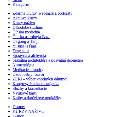
Kategórie
Zdarma Kurzy, webináre a podcasty
Akciové kurzy
Kurzy naživo
Dlhodobé štúdium
Čínska medicína
Čínska astrológia Bazi
Qi gong a Tai ji
Yi Jing (I ťing)
Feng shui
Spagýria a alchýmia
Sakrálna architektúra a posvätná geometria
Numerológia
Meditácie a mudry
Osobnostný rozvoj
ZERI – výber vhodných dátumov
Kongresy čínska metafyzika
Služby a konzultácie
Výukové karty
Knihy a darčekové poukážky
Domov
KURZY NAŽIVO
E-shop