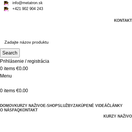
info@metatron.sk
+421 902 904 243
Štvrtok
, 6. August 2026.
Meniny má
Jozefína
, zajtra
Štefánia
.
KONTAKT
Štvrtok
, 6. August 2026.
Meniny má
Jozefína
, zajtra
Štefánia
.
Search
Prihlásenie / registrácia
0
items
€
0.00
Menu
0
items
€
0.00
Kategórie produktov
DOMOV
KURZY NAŽIVO
E-SHOP
SLUŽBY
ZAKÚPENÉ VIDEÁ
ČLÁNKY
O NÁS
FAQ
KONTAKT
KURZY NAŽIVO