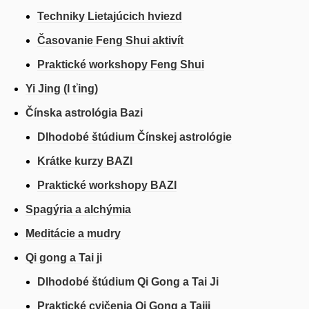
Techniky Lietajúcich hviezd
Časovanie Feng Shui aktivít
Praktické workshopy Feng Shui
Yi Jing (I ťing)
Čínska astrológia Bazi
Dlhodobé štúdium Čínskej astrológie
Krátke kurzy BAZI
Praktické workshopy BAZI
Spagýria a alchýmia
Meditácie a mudry
Qi gong a Tai ji
Dlhodobé štúdium Qi Gong a Tai Ji
Praktické cvičenia Qi Gong a Taiji