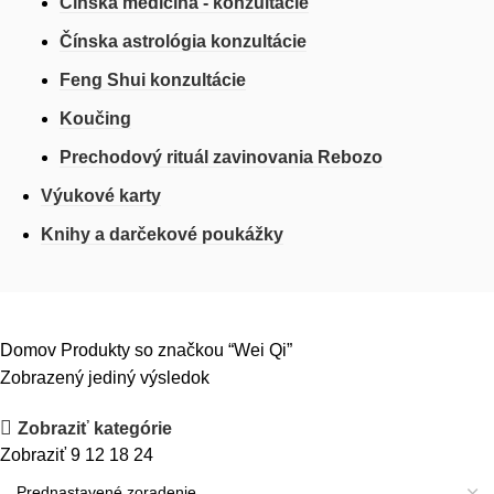
Čínska medicína - konzultácie
Čínska astrológia konzultácie
Feng Shui konzultácie
Koučing
Prechodový rituál zavinovania Rebozo
Výukové karty
Knihy a darčekové poukážky
Domov
Produkty so značkou “Wei Qi”
Zobrazený jediný výsledok
Zobraziť kategórie
Zobraziť
9
12
18
24