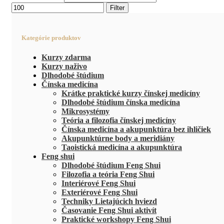
Filter
Kategórie produktov
Kurzy zdarma
Kurzy naživo
Dlhodobé štúdium
Čínska medicína
Krátke praktické kurzy čínskej medicíny
Dlhodobé štúdium čínska medicína
Mikrosystémy
Teória a filozofia čínskej medicíny
Čínska medicína a akupunktúra bez ihličiek
Akupunktúrne body a meridiány
Taoistická medicína a akupunktúra
Feng shui
Dlhodobé štúdium Feng Shui
Filozofia a teória Feng Shui
Interiérové Feng Shui
Exteriérové Feng Shui
Techniky Lietajúcich hviezd
Časovanie Feng Shui aktivít
Praktické workshopy Feng Shui