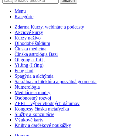
Search
Menu
Kategórie
Zdarma Kurzy, webináre a podcasty
Akciové kurzy
Kurzy naživo
Dlhodobé štúdium
Čínska medicína
Čínska astrológia Bazi
Qi gong a Tai ji
Yi Jing (I ťing)
Feng shui
Spagýria a alchýmia
Sakrálna architektúra a posvätná geometria
Numerológia
Meditácie a mudry
Osobnostný rozvoj
ZERI – výber vhodných dátumov
Kongresy čínska metafyzika
Služby a konzultácie
Výukové karty
Knihy a darčekové poukážky
Domov