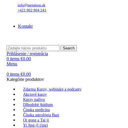
info@metatron.sk
+421 902 904 243
Štvrtok
, 6. August 2026.
Meniny má
Jozefína
, zajtra
Štefánia
.
Kontakt
Štvrtok
, 6. August 2026.
Meniny má
Jozefína
, zajtra
Štefánia
.
Search
Prihlásenie / registrácia
0
items
€
0.00
Menu
0
items
€
0.00
Kategórie produktov
Zdarma Kurzy, webináre a podcasty
Akciové kurzy
Kurzy naživo
Dlhodobé štúdium
Čínska medicína
Čínska astrológia Bazi
Qi gong a Tai ji
Yi Jing (I ťing)