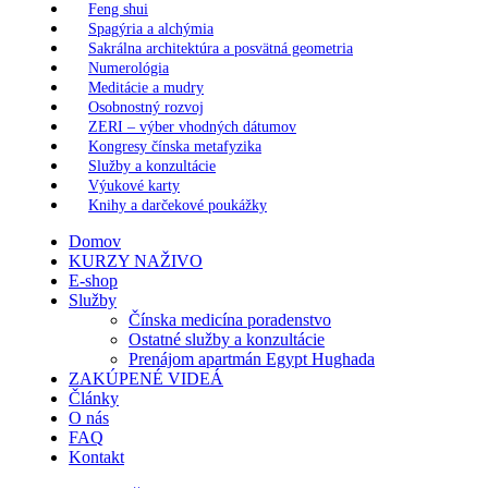
Feng shui
Spagýria a alchýmia
Sakrálna architektúra a posvätná geometria
Numerológia
Meditácie a mudry
Osobnostný rozvoj
ZERI – výber vhodných dátumov
Kongresy čínska metafyzika
Služby a konzultácie
Výukové karty
Knihy a darčekové poukážky
Domov
KURZY NAŽIVO
E-shop
Služby
Čínska medicína poradenstvo
Ostatné služby a konzultácie
Prenájom apartmán Egypt Hughada
ZAKÚPENÉ VIDEÁ
Články
O nás
FAQ
Kontakt