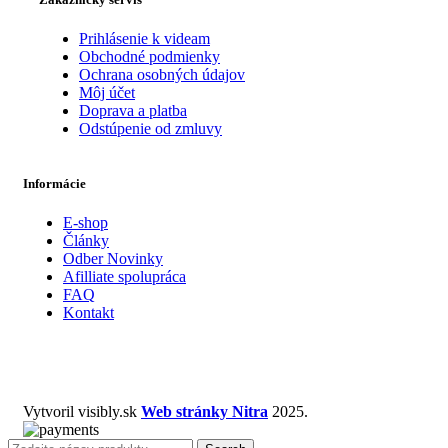
Prihlásenie k videam
Obchodné podmienky
Ochrana osobných údajov
Môj účet
Doprava a platba
Odstúpenie od zmluvy
Informácie
E-shop
Články
Odber Novinky
Afilliate spolupráca
FAQ
Kontakt
Vytvoril visibly.sk
Web stránky Nitra
2025.