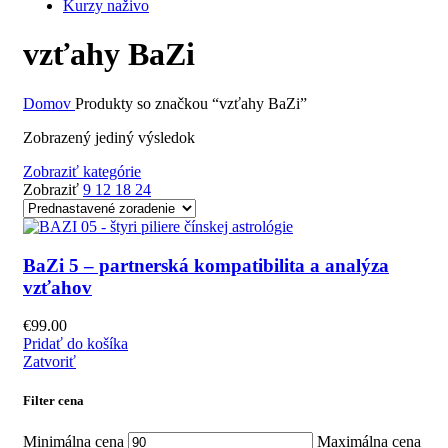
Kurzy naživo
vzťahy BaZi
Domov
Produkty so značkou “vzťahy BaZi”
Zobrazený jediný výsledok
Zobraziť kategórie
Zobraziť
9
12
18
24
BaZi 5 – partnerská kompatibilita a analýza
vzťahov
€
99.00
Pridať do košíka
Zatvoriť
Filter cena
Minimálna cena
Maximálna cena