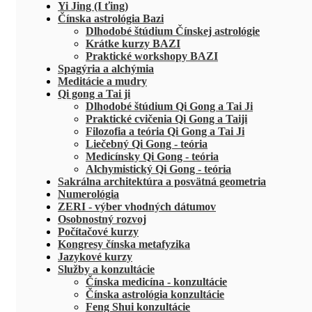
Yi Jing (I ťing)
Čínska astrológia Bazi
Dlhodobé štúdium Čínskej astrológie
Krátke kurzy BAZI
Praktické workshopy BAZI
Spagýria a alchýmia
Meditácie a mudry
Qi gong a Tai ji
Dlhodobé štúdium Qi Gong a Tai Ji
Praktické cvičenia Qi Gong a Taiji
Filozofia a teória Qi Gong a Tai Ji
Liečebný Qi Gong - teória
Medicínsky Qi Gong - teória
Alchymistický Qi Gong - teória
Sakrálna architektúra a posvätná geometria
Numerológia
ZERI - výber vhodných dátumov
Osobnostný rozvoj
Počítačové kurzy
Kongresy čínska metafyzika
Jazykové kurzy
Služby a konzultácie
Čínska medicína - konzultácie
Čínska astrológia konzultácie
Feng Shui konzultácie