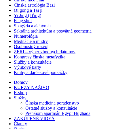
Čínska astrológia Bazi
Qi gong a Tai ji
Yi Jing (I ťing)
Feng shui
Spagýria a alchýmia
Sakrálna architektúra a posvätná geometria
Numerológia
Meditácie a mudry
Osobnostný rozvoj
ZERI – výber vhodných dátumov
Kongresy čínska metafyzika
Služby a konzultácie
Výukové karty
Knihy a darčekové poukážky
Domov
KURZY NAŽIVO
E-shop
Služby
Čínska medicína poradenstvo
Ostatné služby a konzultácie
Prenájom apartmán Egypt Hughada
ZAKÚPENÉ VIDEÁ
Články
O nás