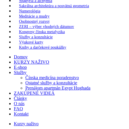
Spagýria a alchýmia
Sakrálna architektúra a posvätná geometria
Numerológia
Meditácie a mudry
Osobnostný rozvoj
ZERI – výber vhodných dátumov
Kongresy čínska metafyzika
Služby a konzultácie
Výukové karty
Knihy a darčekové poukážky
Domov
KURZY NAŽIVO
E-shop
Služby
Čínska medicína poradenstvo
Ostatné služby a konzultácie
Prenájom apartmán Egypt Hughada
ZAKÚPENÉ VIDEÁ
Články
O nás
FAQ
Kontakt
Kurzy naživo