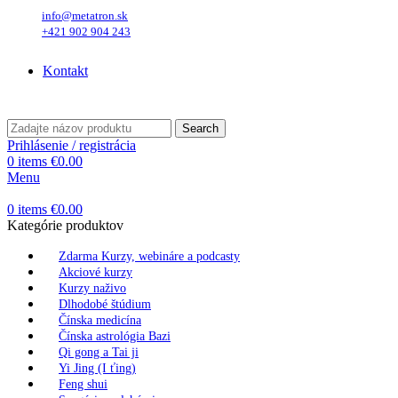
info@metatron.sk
+421 902 904 243
Sobota
, 8. August 2026.
Meniny má
Oskar
, zajtra
Ľubomíra
.
Kontakt
Sobota
, 8. August 2026.
Meniny má
Oskar
, zajtra
Ľubomíra
.
Search
Prihlásenie / registrácia
0
items
€
0.00
Menu
0
items
€
0.00
Kategórie produktov
Zdarma Kurzy, webináre a podcasty
Akciové kurzy
Kurzy naživo
Dlhodobé štúdium
Čínska medicína
Čínska astrológia Bazi
Qi gong a Tai ji
Yi Jing (I ťing)
Feng shui