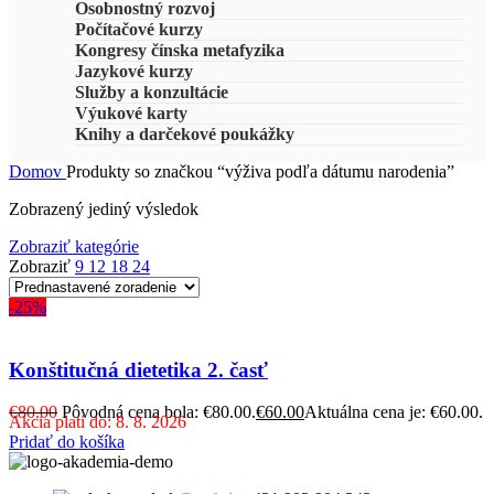
Osobnostný rozvoj
Počítačové kurzy
Kongresy čínska metafyzika
Jazykové kurzy
Služby a konzultácie
Výukové karty
Knihy a darčekové poukážky
Domov
Produkty so značkou “výživa podľa dátumu narodenia”
Zobrazený jediný výsledok
Zobraziť kategórie
Zobraziť
9
12
18
24
-25%
Konštitučná dietetika 2. časť
€
80.00
Pôvodná cena bola: €80.00.
€
60.00
Aktuálna cena je: €60.00.
Akcia platí do: 8. 8. 2026
Pridať do košíka