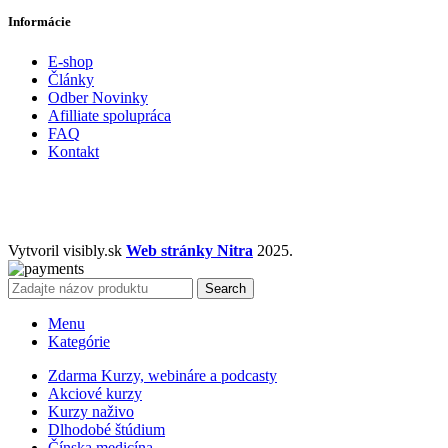
Informácie
E-shop
Články
Odber Novinky
Afilliate spolupráca
FAQ
Kontakt
Vytvoril visibly.sk
Web stránky Nitra
2025.
Search
Menu
Kategórie
Zdarma Kurzy, webináre a podcasty
Akciové kurzy
Kurzy naživo
Dlhodobé štúdium
Čínska medicína