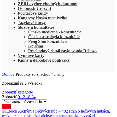
ZERI - výber vhodných dátumov
Osobnostný rozvoj
Počítačové kurzy
Kongresy čínska metafyzika
Jazykové kurzy
Služby a konzultácie
Čínska medicína - konzultácie
Čínska astrológia konzultácie
Feng Shui konzultácie
Koučing
Prechodový rituál zavinovania Rebozo
Výukové karty
Knihy a darčekové poukážky
Domov
Produkty so značkou “vitality”
Zobrazujú sa 2 výsledky
Zobraziť kategórie
Zobraziť
9
12
18
24
-26%