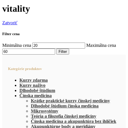
vitality
Zatvoriť
Filter cena
Minimálna cena
Maximálna cena
Filter
Kategórie produktov
Kurzy zdarma
Kurzy naživo
Dlhodobé štúdium
Čínska medicína
Krátke praktické kurzy čínskej medicíny
Dlhodobé štúdium čínska medicína
Mikrosystémy
Teória a filozofia čínskej medicíny
Čínska medicína a akupunktúra bez ihličiek
Akupunktúrne body a meridiány