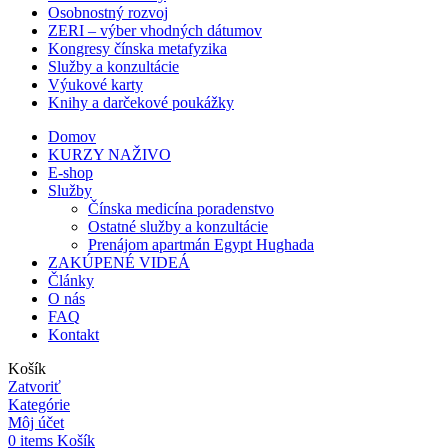
Osobnostný rozvoj
ZERI – výber vhodných dátumov
Kongresy čínska metafyzika
Služby a konzultácie
Výukové karty
Knihy a darčekové poukážky
Domov
KURZY NAŽIVO
E-shop
Služby
Čínska medicína poradenstvo
Ostatné služby a konzultácie
Prenájom apartmán Egypt Hughada
ZAKÚPENÉ VIDEÁ
Články
O nás
FAQ
Kontakt
Košík
Zatvoriť
Kategórie
Môj účet
0
items
Košík