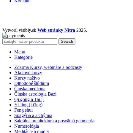
Kontakt
Vytvoril visibly.sk
Web stránky Nitra
2025.
Search
Menu
Kategórie
Zdarma Kurzy, webináre a podcasty
Akciové kurzy
Kurzy naživo
Dlhodobé štúdium
Čínska medicína
Čínska astrológia Bazi
Qi gong a Tai ji
Yi Jing (I ťing)
Feng shui
Spagýria a alchýmia
Sakrálna architektúra a posvätná geometria
Numerológia
Meditácie a mudry