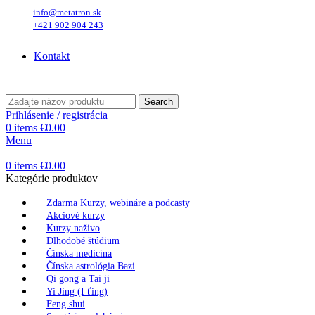
info@metatron.sk
+421 902 904 243
Sobota
, 8. August 2026.
Meniny má
Oskar
, zajtra
Ľubomíra
.
Kontakt
Sobota
, 8. August 2026.
Meniny má
Oskar
, zajtra
Ľubomíra
.
Search
Prihlásenie / registrácia
0
items
€
0.00
Menu
0
items
€
0.00
Kategórie produktov
Zdarma Kurzy, webináre a podcasty
Akciové kurzy
Kurzy naživo
Dlhodobé štúdium
Čínska medicína
Čínska astrológia Bazi
Qi gong a Tai ji
Yi Jing (I ťing)
Feng shui