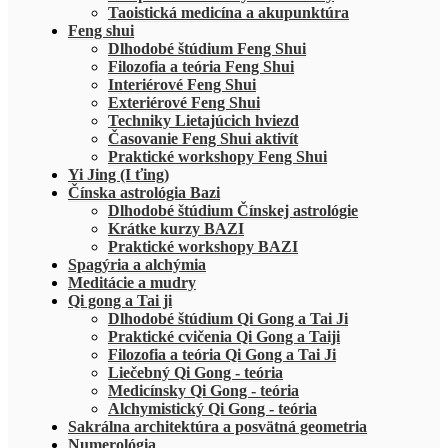
Taoistická medicína a akupunktúra
Feng shui
Dlhodobé štúdium Feng Shui
Filozofia a teória Feng Shui
Interiérové Feng Shui
Exteriérové Feng Shui
Techniky Lietajúcich hviezd
Časovanie Feng Shui aktivít
Praktické workshopy Feng Shui
Yi Jing (I ťing)
Čínska astrológia Bazi
Dlhodobé štúdium Čínskej astrológie
Krátke kurzy BAZI
Praktické workshopy BAZI
Spagýria a alchýmia
Meditácie a mudry
Qi gong a Tai ji
Dlhodobé štúdium Qi Gong a Tai Ji
Praktické cvičenia Qi Gong a Taiji
Filozofia a teória Qi Gong a Tai Ji
Liečebný Qi Gong - teória
Medicínsky Qi Gong - teória
Alchymistický Qi Gong - teória
Sakrálna architektúra a posvätná geometria
Numerológia