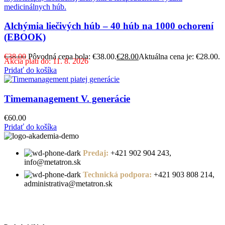
Alchýmia liečivých húb – 40 húb na 1000 ochorení
(EBOOK)
€
38.00
Pôvodná cena bola: €38.00.
€
28.00
Aktuálna cena je: €28.00.
Akcia platí do: 11. 8. 2026
Pridať do košíka
Timemanagement V. generácie
€
60.00
Pridať do košíka
Predaj:
+421 902 904 243,
info@metatron.sk
Technická podpora:
+421 903 808 214,
administrativa@metatron.sk