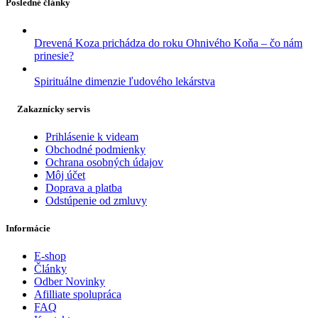
Posledné články
Drevená Koza prichádza do roku Ohnivého Koňa – čo nám
prinesie?
Spirituálne dimenzie ľudového lekárstva
Zakaznícky servis
Prihlásenie k videam
Obchodné podmienky
Ochrana osobných údajov
Môj účet
Doprava a platba
Odstúpenie od zmluvy
Informácie
E-shop
Články
Odber Novinky
Afilliate spolupráca
FAQ