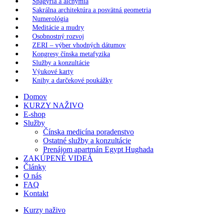
Spagýria a alchýmia
Sakrálna architektúra a posvätná geometria
Numerológia
Meditácie a mudry
Osobnostný rozvoj
ZERI – výber vhodných dátumov
Kongresy čínska metafyzika
Služby a konzultácie
Výukové karty
Knihy a darčekové poukážky
Domov
KURZY NAŽIVO
E-shop
Služby
Čínska medicína poradenstvo
Ostatné služby a konzultácie
Prenájom apartmán Egypt Hughada
ZAKÚPENÉ VIDEÁ
Články
O nás
FAQ
Kontakt
Kurzy naživo