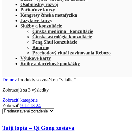
Osobnostný rozvoj
Počítačové kurzy
Kongresy čínska metafyzika
Jazykové kurzy
Služby a konzultácie
Čínska medicína - konzultácie
Čínska astrológia konzultácie
Feng Shui konzultácie
Koučing
Prechodový rituál zavinovania Rebozo
Výukové karty
Knihy a darčekové poukážky
Domov
Produkty so značkou “vitalita”
Zobrazujú sa 3 výsledky
Zobraziť kategórie
Zobraziť
9
12
18
24
Taiji lopta – Qi Gong zostava