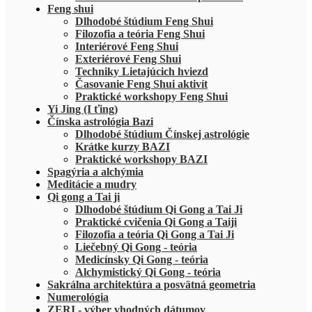
Feng shui
Dlhodobé štúdium Feng Shui
Filozofia a teória Feng Shui
Interiérové Feng Shui
Exteriérové Feng Shui
Techniky Lietajúcich hviezd
Časovanie Feng Shui aktivít
Praktické workshopy Feng Shui
Yi Jing (I ťing)
Čínska astrológia Bazi
Dlhodobé štúdium Čínskej astrológie
Krátke kurzy BAZI
Praktické workshopy BAZI
Spagýria a alchýmia
Meditácie a mudry
Qi gong a Tai ji
Dlhodobé štúdium Qi Gong a Tai Ji
Praktické cvičenia Qi Gong a Taiji
Filozofia a teória Qi Gong a Tai Ji
Liečebný Qi Gong - teória
Medicínsky Qi Gong - teória
Alchymistický Qi Gong - teória
Sakrálna architektúra a posvätná geometria
Numerológia
ZERI - výber vhodných dátumov