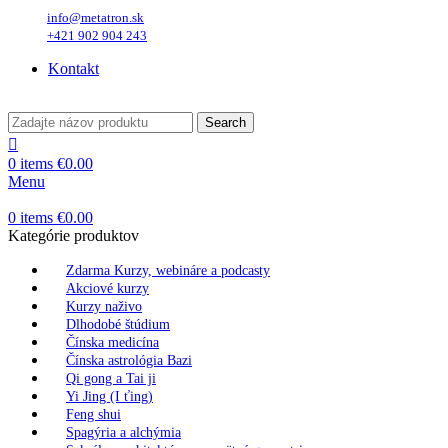
info@metatron.sk
+421 902 904 243
Kontakt
Search
0
items
€
0.00
Menu
0
items
€
0.00
Kategórie produktov
Zdarma Kurzy, webináre a podcasty
Akciové kurzy
Kurzy naživo
Dlhodobé štúdium
Čínska medicína
Čínska astrológia Bazi
Qi gong a Tai ji
Yi Jing (I ťing)
Feng shui
Spagýria a alchýmia