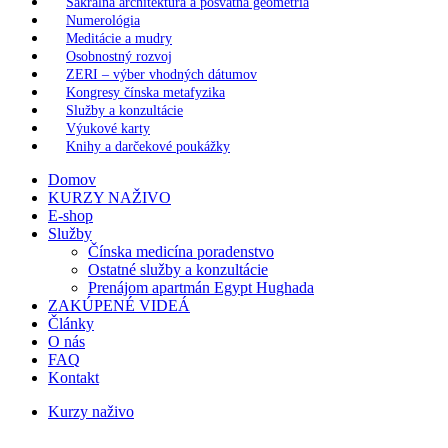
Sakrálna architektúra a posvätná geometria
Numerológia
Meditácie a mudry
Osobnostný rozvoj
ZERI – výber vhodných dátumov
Kongresy čínska metafyzika
Služby a konzultácie
Výukové karty
Knihy a darčekové poukážky
Domov
KURZY NAŽIVO
E-shop
Služby
Čínska medicína poradenstvo
Ostatné služby a konzultácie
Prenájom apartmán Egypt Hughada
ZAKÚPENÉ VIDEÁ
Články
O nás
FAQ
Kontakt
Kurzy naživo