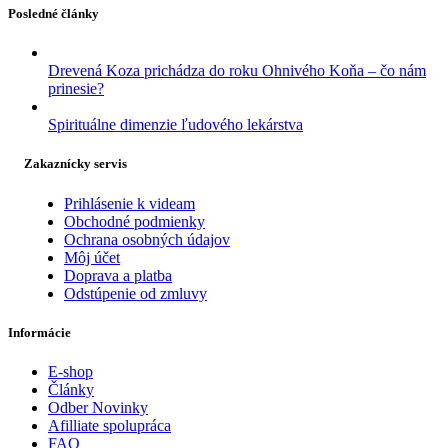
Posledné články
Drevená Koza prichádza do roku Ohnivého Koňa – čo nám
prinesie?
Spirituálne dimenzie ľudového lekárstva
Zakaznícky servis
Prihlásenie k videam
Obchodné podmienky
Ochrana osobných údajov
Môj účet
Doprava a platba
Odstúpenie od zmluvy
Informácie
E-shop
Články
Odber Novinky
Afilliate spolupráca
FAQ