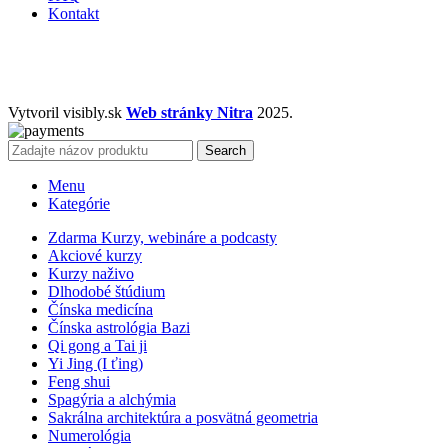
Kontakt
Vytvoril visibly.sk
Web stránky Nitra
2025.
Search
Menu
Kategórie
Zdarma Kurzy, webináre a podcasty
Akciové kurzy
Kurzy naživo
Dlhodobé štúdium
Čínska medicína
Čínska astrológia Bazi
Qi gong a Tai ji
Yi Jing (I ťing)
Feng shui
Spagýria a alchýmia
Sakrálna architektúra a posvätná geometria
Numerológia