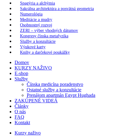
Spagýria a alchýmia
Sakrálna architektúra a posvätná geometria
Numerológia
Meditácie a mudry
Osobnostný rozvoj
ZERI – výber vhodných dátumov
Kongresy čínska metafyzika
Služby a konzultácie
Výukové karty
Knihy a darčekové poukážky
Domov
KURZY NAŽIVO
E-shop
Služby
Čínska medicína poradenstvo
Ostatné služby a konzultácie
Prenájom apartmán Egypt Hughada
ZAKÚPENÉ VIDEÁ
Články
O nás
FAQ
Kontakt
Kurzy naživo