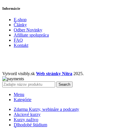
Informácie
E-shop
Články
Odber Novinky
Afilliate spolupráca
FAQ
Kontakt
Vytvoril visibly.sk
Web stránky Nitra
2025.
Search
Menu
Kategórie
Zdarma Kurzy, webináre a podcasty
Akciové kurzy
Kurzy naživo
Dlhodobé štúdium