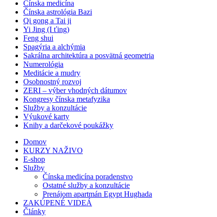
Čínska medicína
Čínska astrológia Bazi
Qi gong a Tai ji
Yi Jing (I ťing)
Feng shui
Spagýria a alchýmia
Sakrálna architektúra a posvätná geometria
Numerológia
Meditácie a mudry
Osobnostný rozvoj
ZERI – výber vhodných dátumov
Kongresy čínska metafyzika
Služby a konzultácie
Výukové karty
Knihy a darčekové poukážky
Domov
KURZY NAŽIVO
E-shop
Služby
Čínska medicína poradenstvo
Ostatné služby a konzultácie
Prenájom apartmán Egypt Hughada
ZAKÚPENÉ VIDEÁ
Články