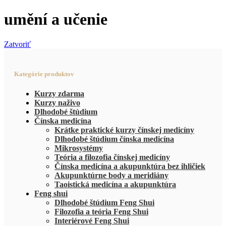
umění a učenie
Zatvoriť
Kategórie produktov
Kurzy zdarma
Kurzy naživo
Dlhodobé štúdium
Čínska medicína
Krátke praktické kurzy čínskej medicíny
Dlhodobé štúdium čínska medicína
Mikrosystémy
Teória a filozofia čínskej medicíny
Čínska medicína a akupunktúra bez ihličiek
Akupunktúrne body a meridiány
Taoistická medicína a akupunktúra
Feng shui
Dlhodobé štúdium Feng Shui
Filozofia a teória Feng Shui
Interiérové Feng Shui