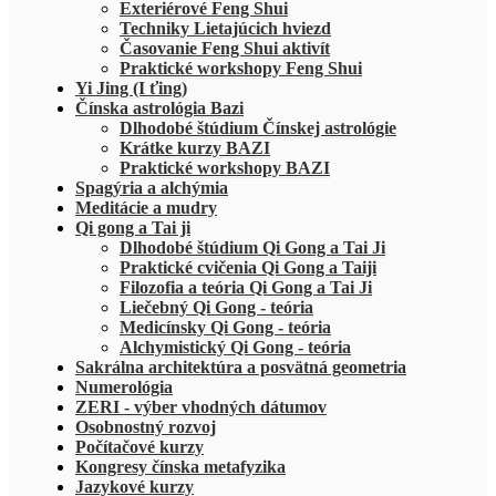
Exteriérové Feng Shui
Techniky Lietajúcich hviezd
Časovanie Feng Shui aktivít
Praktické workshopy Feng Shui
Yi Jing (I ťing)
Čínska astrológia Bazi
Dlhodobé štúdium Čínskej astrológie
Krátke kurzy BAZI
Praktické workshopy BAZI
Spagýria a alchýmia
Meditácie a mudry
Qi gong a Tai ji
Dlhodobé štúdium Qi Gong a Tai Ji
Praktické cvičenia Qi Gong a Taiji
Filozofia a teória Qi Gong a Tai Ji
Liečebný Qi Gong - teória
Medicínsky Qi Gong - teória
Alchymistický Qi Gong - teória
Sakrálna architektúra a posvätná geometria
Numerológia
ZERI - výber vhodných dátumov
Osobnostný rozvoj
Počítačové kurzy
Kongresy čínska metafyzika
Jazykové kurzy