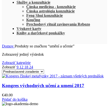
Služby a konzultácie
Čínska medicína - konzultácie
Čínska astrológia konzultácie
Feng Shui konzultácie
Koučing
Prechodový rituál zavinovania Rebozo
Výukové karty
Knihy a darčekové poukážky
Domov
Produkty so značkou “umění a učenie”
Zobrazený jediný výsledok
Zobraziť kategórie
Zobraziť
9
12
18
24
Kongres východných učení a umení 2017
€
40.00
Pridať do košíka