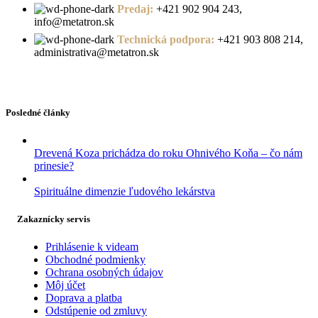
Predaj:
+421 902 904 243,
info@metatron.sk
Technická podpora:
+421 903 808 214,
administrativa@metatron.sk
Posledné články
Drevená Koza prichádza do roku Ohnivého Koňa – čo nám
prinesie?
Spirituálne dimenzie ľudového lekárstva
Zakaznícky servis
Prihlásenie k videam
Obchodné podmienky
Ochrana osobných údajov
Môj účet
Doprava a platba
Odstúpenie od zmluvy