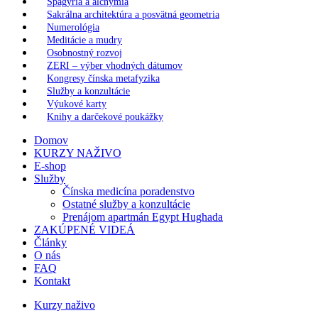
Spagýria a alchýmia
Sakrálna architektúra a posvätná geometria
Numerológia
Meditácie a mudry
Osobnostný rozvoj
ZERI – výber vhodných dátumov
Kongresy čínska metafyzika
Služby a konzultácie
Výukové karty
Knihy a darčekové poukážky
Domov
KURZY NAŽIVO
E-shop
Služby
Čínska medicína poradenstvo
Ostatné služby a konzultácie
Prenájom apartmán Egypt Hughada
ZAKÚPENÉ VIDEÁ
Články
O nás
FAQ
Kontakt
Kurzy naživo