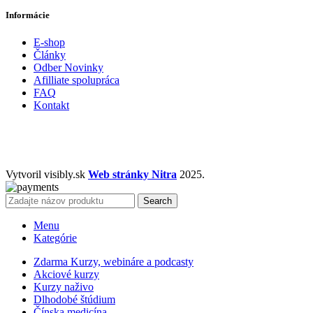
Informácie
E-shop
Články
Odber Novinky
Afilliate spolupráca
FAQ
Kontakt
Vytvoril visibly.sk
Web stránky Nitra
2025.
Search
Menu
Kategórie
Zdarma Kurzy, webináre a podcasty
Akciové kurzy
Kurzy naživo
Dlhodobé štúdium
Čínska medicína