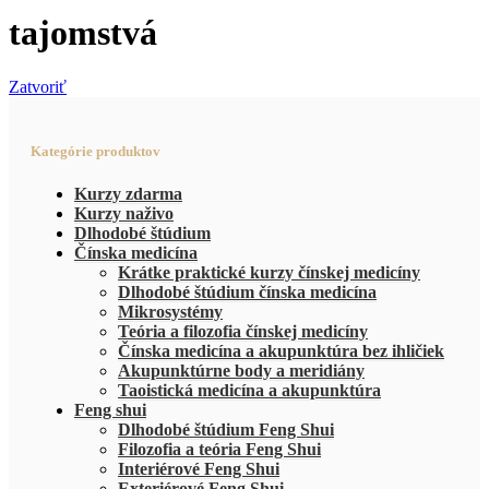
tajomstvá
Zatvoriť
Kategórie produktov
Kurzy zdarma
Kurzy naživo
Dlhodobé štúdium
Čínska medicína
Krátke praktické kurzy čínskej medicíny
Dlhodobé štúdium čínska medicína
Mikrosystémy
Teória a filozofia čínskej medicíny
Čínska medicína a akupunktúra bez ihličiek
Akupunktúrne body a meridiány
Taoistická medicína a akupunktúra
Feng shui
Dlhodobé štúdium Feng Shui
Filozofia a teória Feng Shui
Interiérové Feng Shui
Exteriérové Feng Shui