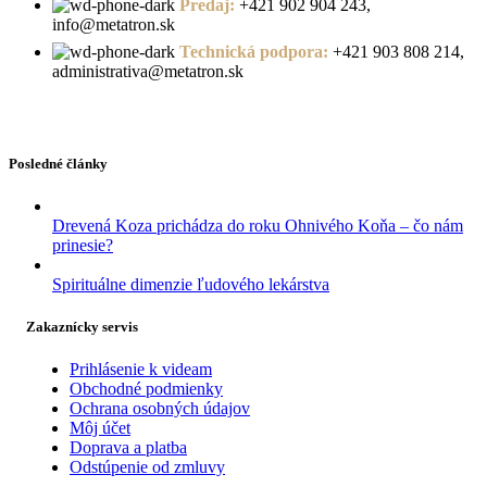
Predaj:
+421 902 904 243,
info@metatron.sk
Technická podpora:
+421 903 808 214,
administrativa@metatron.sk
Posledné články
Drevená Koza prichádza do roku Ohnivého Koňa – čo nám
prinesie?
Spirituálne dimenzie ľudového lekárstva
Zakaznícky servis
Prihlásenie k videam
Obchodné podmienky
Ochrana osobných údajov
Môj účet
Doprava a platba
Odstúpenie od zmluvy