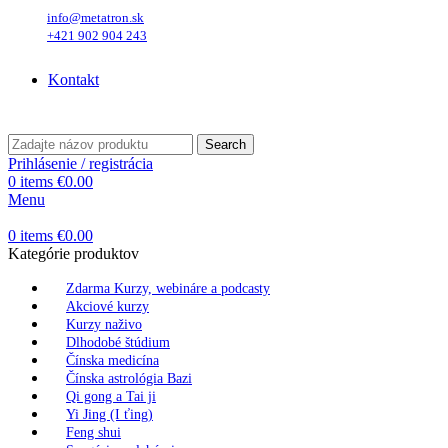
info@metatron.sk
+421 902 904 243
Štvrtok
, 6. August 2026.
Meniny má
Jozefína
, zajtra
Štefánia
.
Kontakt
Štvrtok
, 6. August 2026.
Meniny má
Jozefína
, zajtra
Štefánia
.
Search
Prihlásenie / registrácia
0
items
€
0.00
Menu
0
items
€
0.00
Kategórie produktov
Zdarma Kurzy, webináre a podcasty
Akciové kurzy
Kurzy naživo
Dlhodobé štúdium
Čínska medicína
Čínska astrológia Bazi
Qi gong a Tai ji
Yi Jing (I ťing)
Feng shui