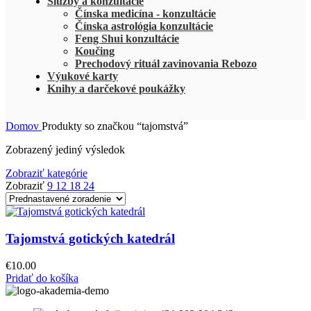
Služby a konzultácie
Čínska medicína - konzultácie
Čínska astrológia konzultácie
Feng Shui konzultácie
Koučing
Prechodový rituál zavinovania Rebozo
Výukové karty
Knihy a darčekové poukážky
Domov
Produkty so značkou “tajomstvá”
Zobrazený jediný výsledok
Zobraziť kategórie
Zobraziť
9
12
18
24
Tajomstvá gotických katedrál
€
10.00
Pridať do košíka