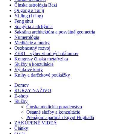
Čínska astrológia Bazi
Qi gong a Tai ji
Yi Jing (I ťing)
Feng shui
Spagýria a alchýmia
Sakrálna architektúra a posvätná geometria
Numerológia
Meditácie a mudry
Osobnostný rozvoj
ZERI – výber vhodných dátumov
Kongresy čínska metafyzika
Služby a konzultácie
Výukové karty
Knihy a darčekové poukážky
Domov
KURZY NAŽIVO
E-shop
Služby
Čínska medicína poradenstvo
Ostatné služby a konzultácie
Prenájom apartmán Egypt Hughada
ZAKÚPENÉ VIDEÁ
Články
O nás