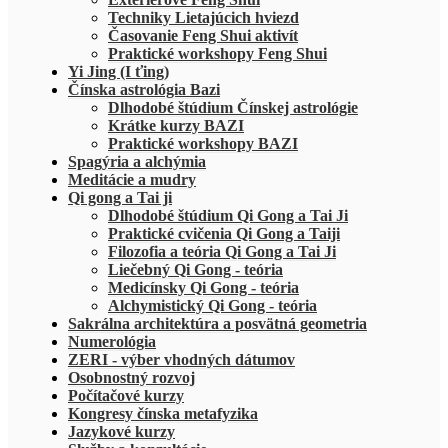
Techniky Lietajúcich hviezd
Časovanie Feng Shui aktivít
Praktické workshopy Feng Shui
Yi Jing (I ťing)
Čínska astrológia Bazi
Dlhodobé štúdium Čínskej astrológie
Krátke kurzy BAZI
Praktické workshopy BAZI
Spagýria a alchýmia
Meditácie a mudry
Qi gong a Tai ji
Dlhodobé štúdium Qi Gong a Tai Ji
Praktické cvičenia Qi Gong a Taiji
Filozofia a teória Qi Gong a Tai Ji
Liečebný Qi Gong - teória
Medicínsky Qi Gong - teória
Alchymistický Qi Gong - teória
Sakrálna architektúra a posvätná geometria
Numerológia
ZERI - výber vhodných dátumov
Osobnostný rozvoj
Počítačové kurzy
Kongresy čínska metafyzika
Jazykové kurzy