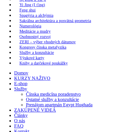
Yi Jing (I ťing)
Feng shui
Spagýria a alchýmia
Sakrálna architektúra a posvätná geometria
Numerológia
Meditácie a mudry
Osobnostný rozvoj
ZERI – výber vhodných dátumov
Kongresy čínska metafyzika
Služby a konzultácie
Výukové karty
Knihy a darčekové poukážky
Domov
KURZY NAŽIVO
E-shop
Služby
Čínska medicína poradenstvo
Ostatné služby a konzultácie
Prenájom apartmán Egypt Hughada
ZAKÚPENÉ VIDEÁ
Články
O nás
FAQ
Kontakt