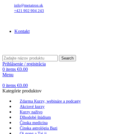
info@metatron.sk
+421 902 904 243
Sobota
, 8. August 2026.
Meniny má
Oskar
, zajtra
Ľubomír
Kontakt
Sobota
, 8. August 2026.
Meniny má
Oskar
, zajtra
Ľubomír
Search
Prihlásenie / registrácia
0
items
€
0.00
Menu
0
items
€
0.00
Kategórie produktov
Zdarma Kurzy, webináre a podcasty
Akciové kurzy
Kurzy naživo
Dlhodobé štúdium
Čínska medicína
Čínska astrológia Bazi
Qi gong a Tai ji