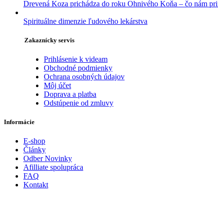
Drevená Koza prichádza do roku Ohnivého Koňa – čo nám pri
Spirituálne dimenzie ľudového lekárstva
Zakaznícky servis
Prihlásenie k videam
Obchodné podmienky
Ochrana osobných údajov
Môj účet
Doprava a platba
Odstúpenie od zmluvy
Informácie
E-shop
Články
Odber Novinky
Afilliate spolupráca
FAQ
Kontakt