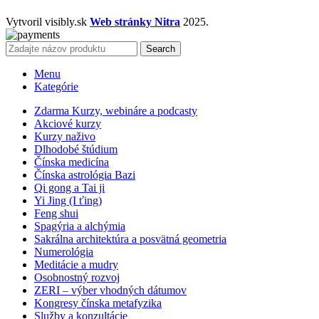
Vytvoril visibly.sk
Web stránky Nitra
2025.
Search
Menu
Kategórie
Zdarma Kurzy, webináre a podcasty
Akciové kurzy
Kurzy naživo
Dlhodobé štúdium
Čínska medicína
Čínska astrológia Bazi
Qi gong a Tai ji
Yi Jing (I ťing)
Feng shui
Spagýria a alchýmia
Sakrálna architektúra a posvätná geometria
Numerológia
Meditácie a mudry
Osobnostný rozvoj
ZERI – výber vhodných dátumov
Kongresy čínska metafyzika
Služby a konzultácie