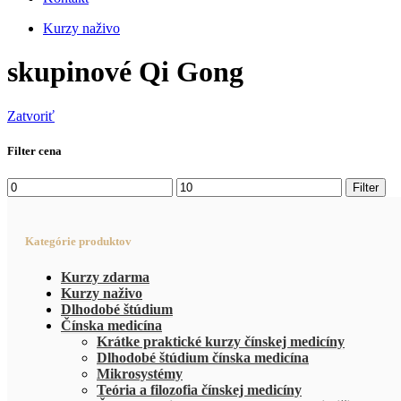
Kurzy naživo
skupinové Qi Gong
Zatvoriť
Filter cena
Filter
Kategórie produktov
Kurzy zdarma
Kurzy naživo
Dlhodobé štúdium
Čínska medicína
Krátke praktické kurzy čínskej medicíny
Dlhodobé štúdium čínska medicína
Mikrosystémy
Teória a filozofia čínskej medicíny