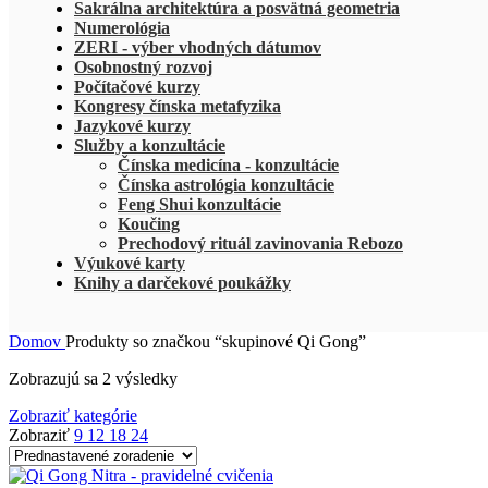
Sakrálna architektúra a posvätná geometria
Numerológia
ZERI - výber vhodných dátumov
Osobnostný rozvoj
Počítačové kurzy
Kongresy čínska metafyzika
Jazykové kurzy
Služby a konzultácie
Čínska medicína - konzultácie
Čínska astrológia konzultácie
Feng Shui konzultácie
Koučing
Prechodový rituál zavinovania Rebozo
Výukové karty
Knihy a darčekové poukážky
Domov
Produkty so značkou “skupinové Qi Gong”
Zobrazujú sa 2 výsledky
Zobraziť kategórie
Zobraziť
9
12
18
24