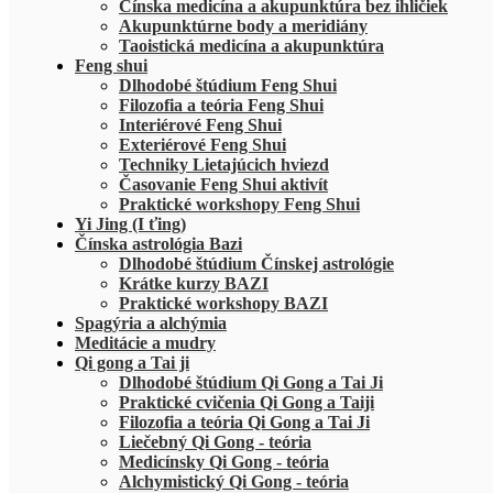
Čínska medicína a akupunktúra bez ihličiek
Akupunktúrne body a meridiány
Taoistická medicína a akupunktúra
Feng shui
Dlhodobé štúdium Feng Shui
Filozofia a teória Feng Shui
Interiérové Feng Shui
Exteriérové Feng Shui
Techniky Lietajúcich hviezd
Časovanie Feng Shui aktivít
Praktické workshopy Feng Shui
Yi Jing (I ťing)
Čínska astrológia Bazi
Dlhodobé štúdium Čínskej astrológie
Krátke kurzy BAZI
Praktické workshopy BAZI
Spagýria a alchýmia
Meditácie a mudry
Qi gong a Tai ji
Dlhodobé štúdium Qi Gong a Tai Ji
Praktické cvičenia Qi Gong a Taiji
Filozofia a teória Qi Gong a Tai Ji
Liečebný Qi Gong - teória
Medicínsky Qi Gong - teória
Alchymistický Qi Gong - teória