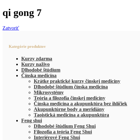
qi gong 7
Zatvoriť
Kategórie produktov
Kurzy zdarma
Kurzy naživo
Dlhodobé štúdium
Čínska medicína
Krátke praktické kurzy čínskej medicíny
Dlhodobé štúdium čínska medicína
Mikrosystémy
Teória a filozofia čínskej medicíny
Čínska medicína a akupunktúra bez ihličiek
Akupunktúrne body a meridiány
Taoistická medicína a akupunktúra
Feng shui
Dlhodobé štúdium Feng Shui
Filozofia a teória Feng Shui
Interiérové Feng Shui