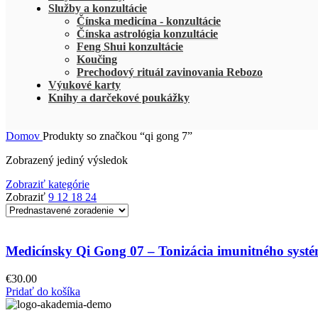
Služby a konzultácie
Čínska medicína - konzultácie
Čínska astrológia konzultácie
Feng Shui konzultácie
Koučing
Prechodový rituál zavinovania Rebozo
Výukové karty
Knihy a darčekové poukážky
Domov
Produkty so značkou “qi gong 7”
Zobrazený jediný výsledok
Zobraziť kategórie
Zobraziť
9
12
18
24
Medicínsky Qi Gong 07 – Tonizácia imunitného syst
€
30.00
Pridať do košíka