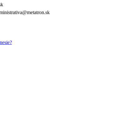
sk
inistrativa@metatron.sk
nesie?