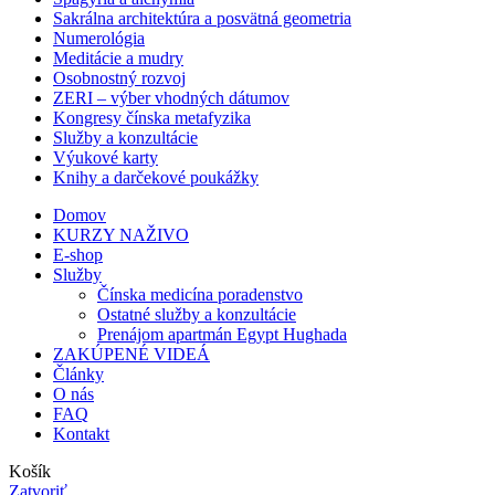
Sakrálna architektúra a posvätná geometria
Numerológia
Meditácie a mudry
Osobnostný rozvoj
ZERI – výber vhodných dátumov
Kongresy čínska metafyzika
Služby a konzultácie
Výukové karty
Knihy a darčekové poukážky
Domov
KURZY NAŽIVO
E-shop
Služby
Čínska medicína poradenstvo
Ostatné služby a konzultácie
Prenájom apartmán Egypt Hughada
ZAKÚPENÉ VIDEÁ
Články
O nás
FAQ
Kontakt
Košík
Zatvoriť