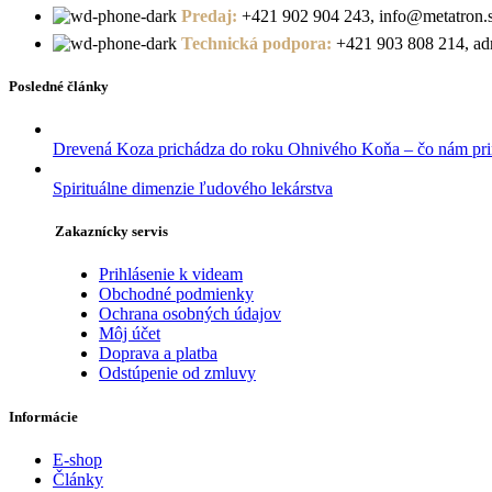
Predaj:
+421 902 904 243, info@metatron.
Technická podpora:
+421 903 808 214, adm
Posledné články
Drevená Koza prichádza do roku Ohnivého Koňa – čo nám pri
Spirituálne dimenzie ľudového lekárstva
Zakaznícky servis
Prihlásenie k videam
Obchodné podmienky
Ochrana osobných údajov
Môj účet
Doprava a platba
Odstúpenie od zmluvy
Informácie
E-shop
Články