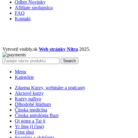
Odber Novinky
Afilliate spolupráca
FAQ
Kontakt
Vytvoril visibly.sk
Web stránky Nitra
2025.
Search
Menu
Kategórie
Zdarma Kurzy, webináre a podcasty
Akciové kurzy
Kurzy naživo
Dlhodobé štúdium
Čínska medicína
Čínska astrológia Bazi
Qi gong a Tai ji
Yi Jing (I ťing)
Feng shui
Spagýria a alchýmia