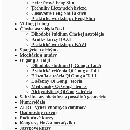
Exteriérové Feng Shui
Techniky Lietajúcich hviezd
Časovanie Feng Shui aktivít
Praktické workshopy Feng Shui
Yi Jing (I ťing)
Čínska astrológia Bazi
Dlhodobé štúdium Čínskej astrológie
Krátke kurzy BAZI
Praktické workshopy BAZI
Spagýria a alchýmia
Meditácie a mudry
Qi gong a Tai ji
Dlhodobé štúdium Qi Gong a Tai Ji
Praktické cvičenia Qi Gong a Taiji
Filozofia a teória Qi Gong a Tai Ji
Liečebný Qi Gong - teória
Medicínsky Qi Gong - teória
Alchymistický Qi Gong - teória
Sakrálna architektúra a posvätná geometria
Numerológia
ZERI - výber vhodných dátumov
Osobnostný rozvoj
Počítačové kurzy
Kongresy čínska metafyzika
Jazykové kurzy