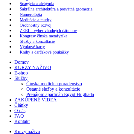
Spagýria a alchýmia
Sakrálna architektúra a posvätná geometria
Numerológia
Meditácie a mudry
Osobnostný rozvoj
ZERI – výber vhodných dátumov
Kongresy čínska metafyzika
Služby a konzultácie
Výukové karty
Knihy a darčekové poukážky
Domov
KURZY NAŽIVO
E-shop
Služby
Čínska medicína poradenstvo
Ostatné služby a konzultácie
Prenájom apartmán Egypt Hughada
ZAKÚPENÉ VIDEÁ
Články
O nás
FAQ
Kontakt
Kurzy naživo