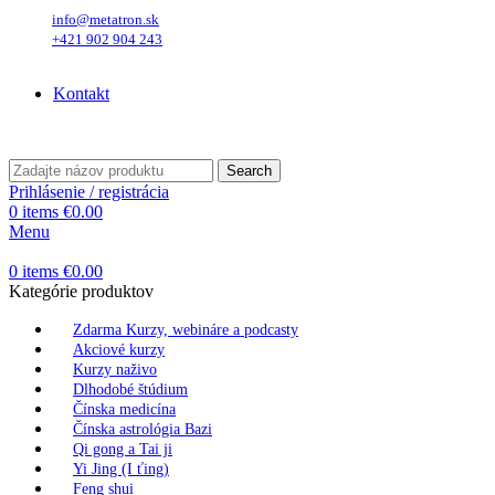
info@metatron.sk
+421 902 904 243
Štvrtok
, 6. August 2026.
Meniny má
Jozefína
, zajtra
Štefánia
.
Kontakt
Štvrtok
, 6. August 2026.
Meniny má
Jozefína
, zajtra
Štefánia
.
Search
Prihlásenie / registrácia
0
items
€
0.00
Menu
0
items
€
0.00
Kategórie produktov
Zdarma Kurzy, webináre a podcasty
Akciové kurzy
Kurzy naživo
Dlhodobé štúdium
Čínska medicína
Čínska astrológia Bazi
Qi gong a Tai ji
Yi Jing (I ťing)
Feng shui