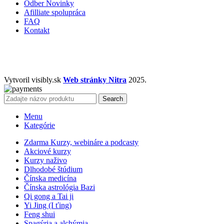
Odber Novinky
Afilliate spolupráca
FAQ
Kontakt
Vytvoril visibly.sk
Web stránky Nitra
2025.
Search
Menu
Kategórie
Zdarma Kurzy, webináre a podcasty
Akciové kurzy
Kurzy naživo
Dlhodobé štúdium
Čínska medicína
Čínska astrológia Bazi
Qi gong a Tai ji
Yi Jing (I ťing)
Feng shui
Spagýria a alchýmia