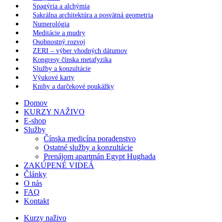
Spagýria a alchýmia
Sakrálna architektúra a posvätná geometria
Numerológia
Meditácie a mudry
Osobnostný rozvoj
ZERI – výber vhodných dátumov
Kongresy čínska metafyzika
Služby a konzultácie
Výukové karty
Knihy a darčekové poukážky
Domov
KURZY NAŽIVO
E-shop
Služby
Čínska medicína poradenstvo
Ostatné služby a konzultácie
Prenájom apartmán Egypt Hughada
ZAKÚPENÉ VIDEÁ
Články
O nás
FAQ
Kontakt
Kurzy naživo