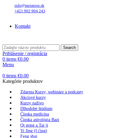
info@metatron.sk
+421 902 904 243
Sobota
, 8. August 2026.
Meniny má
Oskar
, zajtra
Ľubomíra
.
Kontakt
Sobota
, 8. August 2026.
Meniny má
Oskar
, zajtra
Ľubomíra
.
Search
Prihlásenie / registrácia
0
items
€
0.00
Menu
0
items
€
0.00
Kategórie produktov
Zdarma Kurzy, webináre a podcasty
Akciové kurzy
Kurzy naživo
Dlhodobé štúdium
Čínska medicína
Čínska astrológia Bazi
Qi gong a Tai ji
Yi Jing (I ťing)
Feng shui