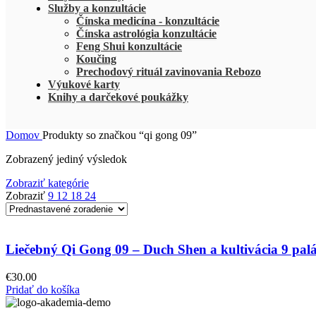
Služby a konzultácie
Čínska medicína - konzultácie
Čínska astrológia konzultácie
Feng Shui konzultácie
Koučing
Prechodový rituál zavinovania Rebozo
Výukové karty
Knihy a darčekové poukážky
Domov
Produkty so značkou “qi gong 09”
Zobrazený jediný výsledok
Zobraziť kategórie
Zobraziť
9
12
18
24
Liečebný Qi Gong 09 – Duch Shen a kultivácia 9 pal
€
30.00
Pridať do košíka