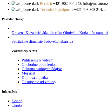
Predaj:
+421 902 904 243, info@metatron.
Technická podpora:
+421 903 808 214, adm
Posledné články
Drevená Koza prichádza do roku Ohnivého Koňa – čo nám pri
Spirituálne dimenzie ľudového lekárstva
Zakaznícky servis
Prihlásenie k videam
Obchodné podmienky
Ochrana osobných údajov
Môj účet
Doprava a platba
Odstúpenie od zmluvy
Informácie
E-shop
Články