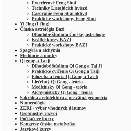
Exteriérové Feng Shui
Techniky Lietajúcich hviezd
Časovanie Feng Shui aktivít
Praktické workshopy Feng Shui
Yi Jing (I ťing)
Čínska astrológia Bazi
Dlhodobé štúdium Čínskej astrológie
Krátke kurzy BAZI
Praktické workshopy BAZI
Spagýria a alchýmia
Meditácie a mudry
Qi gong a Tai ji
Dlhodobé štúdium Qi Gong a Tai Ji
Praktické cvičenia Qi Gong a Taiji
Filozofia a teória Qi Gong a Tai Ji
Liečebný Qi Gong - teória
Medicínsky Qi Gong - teória
Alchymistický Qi Gong - teória
Sakrálna architektúra a posvätná geometria
Numerológia
ZERI - výber vhodných dátumov
Osobnostný rozvoj
Počítačové kurzy
Kongresy čínska metafyzika
Jazykové kurzy