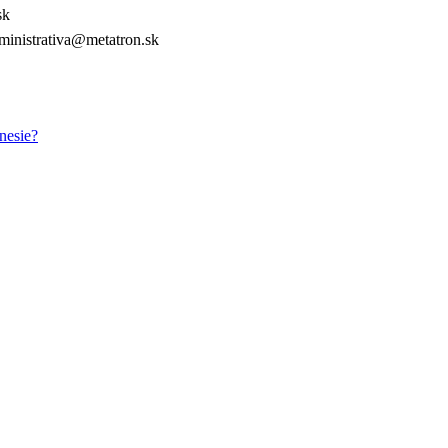
sk
inistrativa@metatron.sk
nesie?