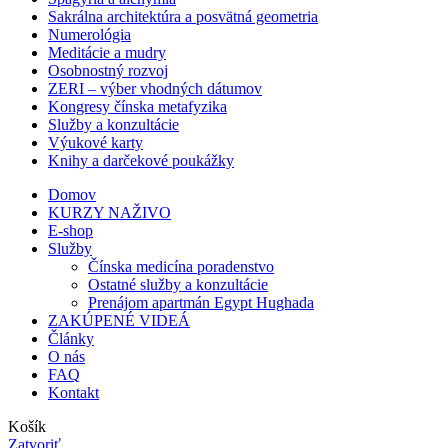
Sakrálna architektúra a posvätná geometria
Numerológia
Meditácie a mudry
Osobnostný rozvoj
ZERI – výber vhodných dátumov
Kongresy čínska metafyzika
Služby a konzultácie
Výukové karty
Knihy a darčekové poukážky
Domov
KURZY NAŽIVO
E-shop
Služby
Čínska medicína poradenstvo
Ostatné služby a konzultácie
Prenájom apartmán Egypt Hughada
ZAKÚPENÉ VIDEÁ
Články
O nás
FAQ
Kontakt
Košík
Zatvoriť