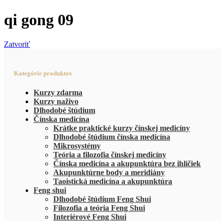
qi gong 09
Zatvoriť
Kategórie produktov
Kurzy zdarma
Kurzy naživo
Dlhodobé štúdium
Čínska medicína
Krátke praktické kurzy čínskej medicíny
Dlhodobé štúdium čínska medicína
Mikrosystémy
Teória a filozofia čínskej medicíny
Čínska medicína a akupunktúra bez ihličiek
Akupunktúrne body a meridiány
Taoistická medicína a akupunktúra
Feng shui
Dlhodobé štúdium Feng Shui
Filozofia a teória Feng Shui
Interiérové Feng Shui