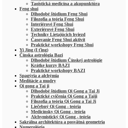
Taoistická medicína a akupunktúra
Feng shui
Dlhodobé štúdium Feng Shui
Filozofia a teória Feng Shui
Interiérové Feng Shui
Exteriérové Feng Shui
Techniky Lietajúcich hviezd
Časovanie Feng Shui aktivít
Praktické workshopy Feng Shui
Yi Jing (I ťing)
Čínska astrológia Bazi
Dlhodobé štúdium Čínskej astrológie
Krátke kurzy BAZI
Praktické workshopy BAZI
Spagýria a alchýmia
Meditácie a mudry
Qi gong a Tai ji
Dlhodobé štúdium Qi Gong a Tai Ji
Praktické cvičenia Qi Gong a Taiji
Filozofia a teória Qi Gong a Tai Ji
Liečebný Qi Gong - teória
Medicínsky Qi Gong - teória
Alchymistický Qi Gong - teória
Sakrálna architektúra a posvätná geometria
Numerológia