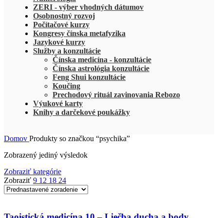
ZERI - výber vhodných dátumov
Osobnostný rozvoj
Počítačové kurzy
Kongresy čínska metafyzika
Jazykové kurzy
Služby a konzultácie
Čínska medicína - konzultácie
Čínska astrológia konzultácie
Feng Shui konzultácie
Koučing
Prechodový rituál zavinovania Rebozo
Výukové karty
Knihy a darčekové poukážky
Domov
Produkty so značkou “psychika”
Zobrazený jediný výsledok
Zobraziť kategórie
Zobraziť
9
12
18
24
Taoistická medicína 10 – Liečba ducha a body