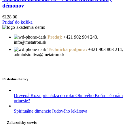
démonov
€
128.00
Pridať do košíka
Predaj:
+421 902 904 243,
info@metatron.sk
Technická podpora:
+421 903 808 214,
administrativa@metatron.sk
Posledné články
Drevená Koza prichádza do roku Ohnivého Koňa – čo nám
prinesie?
Spirituálne dimenzie ľudového lekárstva
Zakaznícky servis