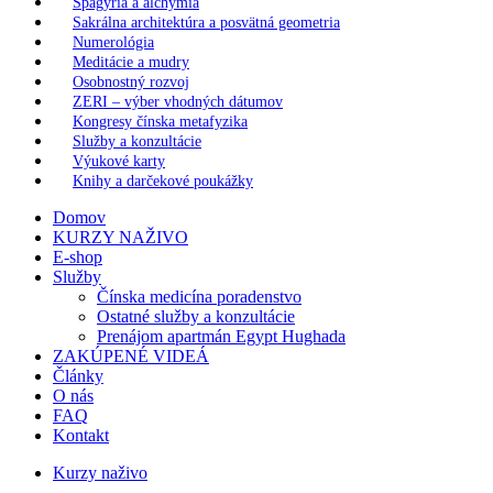
Spagýria a alchýmia
Sakrálna architektúra a posvätná geometria
Numerológia
Meditácie a mudry
Osobnostný rozvoj
ZERI – výber vhodných dátumov
Kongresy čínska metafyzika
Služby a konzultácie
Výukové karty
Knihy a darčekové poukážky
Domov
KURZY NAŽIVO
E-shop
Služby
Čínska medicína poradenstvo
Ostatné služby a konzultácie
Prenájom apartmán Egypt Hughada
ZAKÚPENÉ VIDEÁ
Články
O nás
FAQ
Kontakt
Kurzy naživo