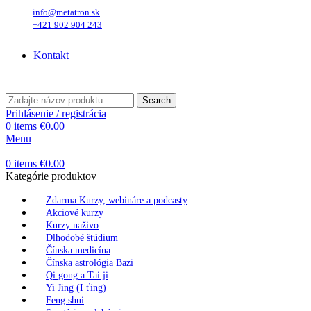
info@metatron.sk
+421 902 904 243
Štvrtok
, 6. August 2026.
Meniny má
Jozefína
, zajtra
Štefánia
.
Kontakt
Štvrtok
, 6. August 2026.
Meniny má
Jozefína
, zajtra
Štefánia
.
Search
Prihlásenie / registrácia
0
items
€
0.00
Menu
0
items
€
0.00
Kategórie produktov
Zdarma Kurzy, webináre a podcasty
Akciové kurzy
Kurzy naživo
Dlhodobé štúdium
Čínska medicína
Čínska astrológia Bazi
Qi gong a Tai ji
Yi Jing (I ťing)
Feng shui