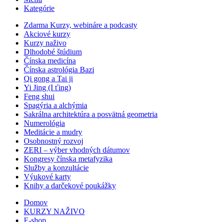
Kategórie
Zdarma Kurzy, webináre a podcasty
Akciové kurzy
Kurzy naživo
Dlhodobé štúdium
Čínska medicína
Čínska astrológia Bazi
Qi gong a Tai ji
Yi Jing (I ťing)
Feng shui
Spagýria a alchýmia
Sakrálna architektúra a posvätná geometria
Numerológia
Meditácie a mudry
Osobnostný rozvoj
ZERI – výber vhodných dátumov
Kongresy čínska metafyzika
Služby a konzultácie
Výukové karty
Knihy a darčekové poukážky
Domov
KURZY NAŽIVO
E-shop