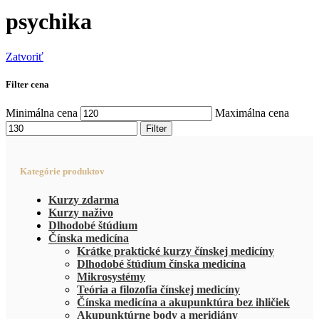
psychika
Zatvoriť
Filter cena
Minimálna cena
Maximálna cena
Filter
Kategórie produktov
Kurzy zdarma
Kurzy naživo
Dlhodobé štúdium
Čínska medicína
Krátke praktické kurzy čínskej medicíny
Dlhodobé štúdium čínska medicína
Mikrosystémy
Teória a filozofia čínskej medicíny
Čínska medicína a akupunktúra bez ihličiek
Akupunktúrne body a meridiány