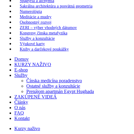
Spagýria a alchýmia
Sakrálna architektúra a posvätná geometria
Numerológia
Meditácie a mudry
Osobnostný rozvoj
ZERI – výber vhodných dátumov
Kongresy čínska metafyzika
Služby a konzultácie
Výukové karty
Knihy a darčekové poukážky
Domov
KURZY NAŽIVO
E-shop
Služby
Čínska medicína poradenstvo
Ostatné služby a konzultácie
Prenájom apartmán Egypt Hughada
ZAKÚPENÉ VIDEÁ
Články
O nás
FAQ
Kontakt
Kurzy naživo