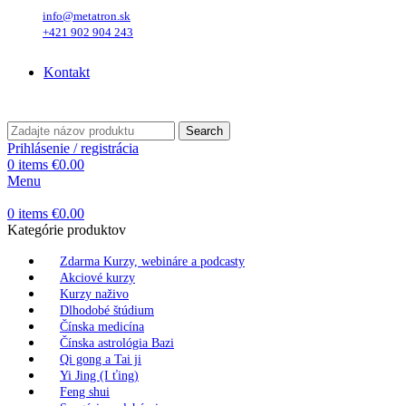
info@metatron.sk
+421 902 904 243
Sobota
, 8. August 2026.
Meniny má
Oskar
, zajtra
Ľubomíra
.
Kontakt
Sobota
, 8. August 2026.
Meniny má
Oskar
, zajtra
Ľubomíra
.
Search
Prihlásenie / registrácia
0
items
€
0.00
Menu
0
items
€
0.00
Kategórie produktov
Zdarma Kurzy, webináre a podcasty
Akciové kurzy
Kurzy naživo
Dlhodobé štúdium
Čínska medicína
Čínska astrológia Bazi
Qi gong a Tai ji
Yi Jing (I ťing)
Feng shui