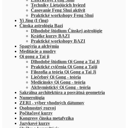
Techniky Lietajúcich hviezd
Časovanie Feng Shui aktivít
Praktické workshopy Feng Shui
Yi Jing (I ťing)
Čínska astrológia Bazi
Dlhodobé štúdium Čínskej astrológie
Krátke kurzy BAZI
Praktické workshopy BAZI
Spagýria a alchýmia
Meditácie a mudry
Qi gong a Tai ji
Dlhodobé štúdium Qi Gong a Tai Ji
Praktické cvičenia Qi Gong a Taiji
Filozofia a teória Qi Gong a Tai Ji
Liečebný Qi Gong - teória
Medicínsky Qi Gong - teória
Alchymistický Qi Gong - teória
Sakrálna architektúra a posvätná geometria
Numerológia
ZERI - výber vhodných dátumov
Osobnostný rozvoj
Počítačové kurzy
Kongresy čínska metafyzika
Jazykové kurzy