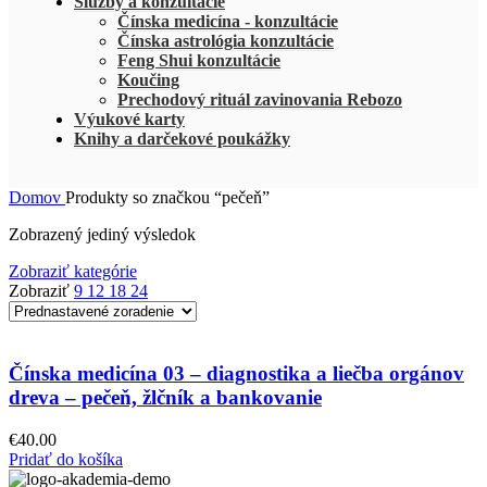
Služby a konzultácie
Čínska medicína - konzultácie
Čínska astrológia konzultácie
Feng Shui konzultácie
Koučing
Prechodový rituál zavinovania Rebozo
Výukové karty
Knihy a darčekové poukážky
Domov
Produkty so značkou “pečeň”
Zobrazený jediný výsledok
Zobraziť kategórie
Zobraziť
9
12
18
24
Čínska medicína 03 – diagnostika a liečba orgánov
dreva – pečeň, žlčník a bankovanie
€
40.00
Pridať do košíka