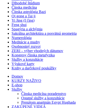
Dlhodobé štúdium
Čínska medicína
Čínska astrológia Bazi
Qi gong a Tai ji
Yi Jing (I ťing)
Feng shui
Spagýria a alchýmia
Sakrálna architektúra a posvätná geometria
Numerológia
Meditácie a mudry
Osobnostný rozvoj
ZERI – výber vhodných dátumov
Kongresy čínska metafyzika
Služby a konzultácie
Výukové karty
Knihy a darčekové poukážky
Domov
KURZY NAŽIVO
E-shop
Služby
Čínska medicína poradenstvo
Ostatné služby a konzultácie
Prenájom apartmán Egypt Hughada
ZAKÚPENÉ VIDEÁ