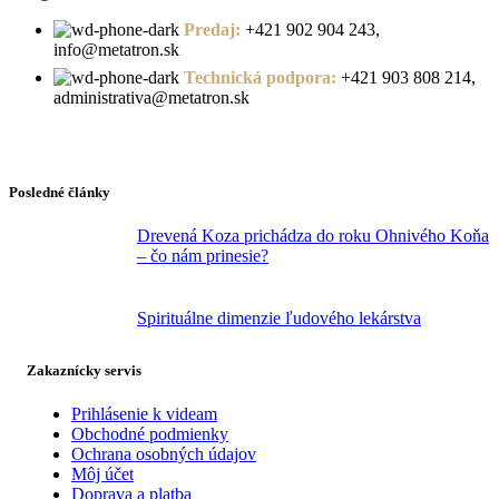
Predaj:
+421 902 904 243,
info@metatron.sk
Technická podpora:
+421 903 808 214,
administrativa@metatron.sk
Posledné články
Drevená Koza prichádza do roku Ohnivého Koňa
– čo nám prinesie?
Spirituálne dimenzie ľudového lekárstva
Zakaznícky servis
Prihlásenie k videam
Obchodné podmienky
Ochrana osobných údajov
Môj účet
Doprava a platba