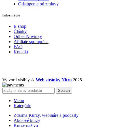
Odstúpenie od zmluvy
Informácie
E-shop
Články
Odber Novinky
Afilliate spolupráca
FAQ
Kontakt
Vytvoril visibly.sk
Web stránky Nitra
2025.
Search
Menu
Kategórie
Zdarma Kurzy, webináre a podcasty
Akciové kurzy
Kurzy naživo