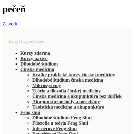
pečeň
Zatvoriť
Kategórie produktov
Kurzy zdarma
Kurzy naživo
Dlhodobé štúdium
Čínska medicína
Krátke praktické kurzy čínskej medicíny
Dlhodobé štúdium čínska medicína
Mikrosystémy
Teória a filozofia čínskej medicíny
Čínska medicína a akupunktúra bez ihličiek
Akupunktúrne body a meridiány
Taoistická medicína a akupunktúra
Feng shui
Dlhodobé štúdium Feng Shui
Filozofia a teória Feng Shui
Interiérové Feng Shui
Exteriérové Feng Shui