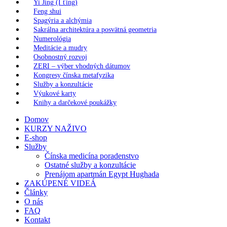
Yi Jing (I ťing)
Feng shui
Spagýria a alchýmia
Sakrálna architektúra a posvätná geometria
Numerológia
Meditácie a mudry
Osobnostný rozvoj
ZERI – výber vhodných dátumov
Kongresy čínska metafyzika
Služby a konzultácie
Výukové karty
Knihy a darčekové poukážky
Domov
KURZY NAŽIVO
E-shop
Služby
Čínska medicína poradenstvo
Ostatné služby a konzultácie
Prenájom apartmán Egypt Hughada
ZAKÚPENÉ VIDEÁ
Články
O nás
FAQ
Kontakt