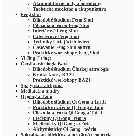
Akupunktúrne body a meridiány
Taoistická medicína a akupunktúra
Feng shui
Dlhodobé štúdium Feng Shui
Filozofia a teória Feng Shui
Interiérové Feng Shui
Exteriérové Feng Shui
Techniky Lietajúcich hviezd
Časovanie Feng Shui aktivít
Praktické workshopy Feng Shui
Yi Jing (I ťing)
Čínska astrológia Bazi
Dlhodobé štúdium Čínskej astrológie
Krátke kurzy BAZI
Praktické workshopy BAZI
Spagýria a alchýmia
Meditácie a mudry
Qi gong a Tai ji
Dlhodobé štúdium Qi Gong a Tai Ji
Praktické cvičenia Qi Gong a Taiji
Filozofia a teória Qi Gong a Tai Ji
Liečebný Qi Gong - teória
Medicínsky Qi Gong - teória
Alchymistický Qi Gong - teória
Sakrálna architektúra a posvätná geometria