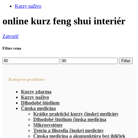
Kurzy naživo
online kurz feng shui interiér
Zatvoriť
Filter cena
Filter
Kategórie produktov
Kurzy zdarma
Kurzy naživo
Dlhodobé štúdium
Čínska medicína
Krátke praktické kurzy čínskej medicíny
Dlhodobé štúdium čínska medicína
Mikrosystémy
Teória a filozofia čínskej medicíny
Čínska medicína a akupunktúra bez ihličiek