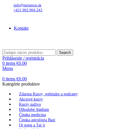
info@metatron.sk
+421 902 904 243
Piatok
, 7. August 2026.
Meniny má
Štefánia
, zajtra
Oskar
.
Kontakt
Piatok
, 7. August 2026.
Meniny má
Štefánia
, zajtra
Oskar
.
Search
Prihlásenie / registrácia
0
items
€
0.00
Menu
0
items
€
0.00
Kategórie produktov
Zdarma Kurzy, webináre a podcasty
Akciové kurzy
Kurzy naživo
Dlhodobé štúdium
Čínska medicína
Čínska astrológia Bazi
Qi gong a Tai ji