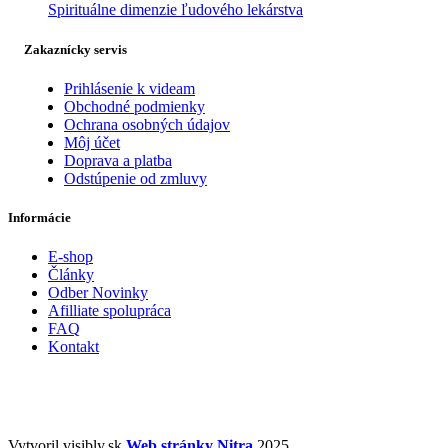
Spirituálne dimenzie ľudového lekárstva
Zakaznícky servis
Prihlásenie k videam
Obchodné podmienky
Ochrana osobných údajov
Môj účet
Doprava a platba
Odstúpenie od zmluvy
Informácie
E-shop
Články
Odber Novinky
Afilliate spolupráca
FAQ
Kontakt
Vytvoril visibly.sk
Web stránky Nitra
2025.