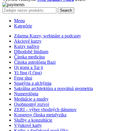
Search
Menu
Kategórie
Zdarma Kurzy, webináre a podcasty
Akciové kurzy
Kurzy naživo
Dlhodobé štúdium
Čínska medicína
Čínska astrológia Bazi
Qi gong a Tai ji
Yi Jing (I ťing)
Feng shui
Spagýria a alchýmia
Sakrálna architektúra a posvätná geometria
Numerológia
Meditácie a mudry
Osobnostný rozvoj
ZERI – výber vhodných dátumov
Kongresy čínska metafyzika
Služby a konzultácie
Výukové karty
Knihy a darčekové poukážky