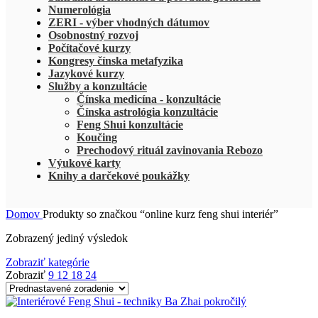
Numerológia
ZERI - výber vhodných dátumov
Osobnostný rozvoj
Počítačové kurzy
Kongresy čínska metafyzika
Jazykové kurzy
Služby a konzultácie
Čínska medicína - konzultácie
Čínska astrológia konzultácie
Feng Shui konzultácie
Koučing
Prechodový rituál zavinovania Rebozo
Výukové karty
Knihy a darčekové poukážky
Domov
Produkty so značkou “online kurz feng shui interiér”
Zobrazený jediný výsledok
Zobraziť kategórie
Zobraziť
9
12
18
24