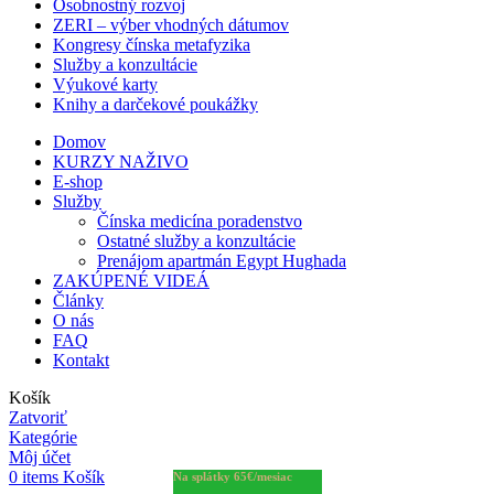
Osobnostný rozvoj
ZERI – výber vhodných dátumov
Kongresy čínska metafyzika
Služby a konzultácie
Výukové karty
Knihy a darčekové poukážky
Domov
KURZY NAŽIVO
E-shop
Služby
Čínska medicína poradenstvo
Ostatné služby a konzultácie
Prenájom apartmán Egypt Hughada
ZAKÚPENÉ VIDEÁ
Články
O nás
FAQ
Kontakt
Košík
Zatvoriť
Kategórie
Môj účet
0
items
Košík
Na splátky 65€/mesiac
Na splátky 24€/mesiac