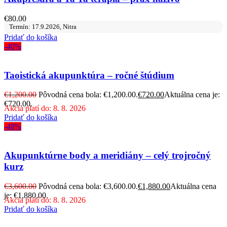
€
80.00
Termín: 17.9.2026, Nitra
Pridať do košíka
-40%
Taoistická akupunktúra – ročné štúdium
€
1,200.00
Pôvodná cena bola: €1,200.00.
€
720.00
Aktuálna cena je:
€720.00.
Akcia platí do: 8. 8. 2026
Pridať do košíka
-48%
Akupunktúrne body a meridiány – celý trojročný
kurz
€
3,600.00
Pôvodná cena bola: €3,600.00.
€
1,880.00
Aktuálna cena
je: €1,880.00.
Akcia platí do: 8. 8. 2026
Pridať do košíka