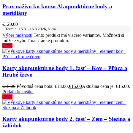
Prax naživo ku kurzu Akupunktúrne body a
meridiány
€
120.00
Termín: 15.8. - 16.8.2026, Nitra
Výber možností
Tento produkt má viacero variantov. Možnosti si
môžete vybrať na stránke produktu.
-17%
Karty akupunktúrne body 1. časť – Kov – Pľúca a
Hrubé črevo
€
18.00
Pôvodná cena bola: €18.00.
€
15.00
Aktuálna cena je: €15.00.
Pridať do košíka
-20%
Karty akupunktúrne body 2. časť – Zem – Slezina a
žalúdok