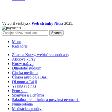
Vytvoril visibly.sk
Web stránky Nitra
2025.
Search
Menu
Kategórie
Zdarma Kurzy, webináre a podcasty
Akciové kurzy
Kurzy naživo
Dlhodobé štúdium
Čínska medicína
Čínska astrológia Bazi
Qi gong a Tai ji
Yi Jing (I ťing)
Feng shui
Spagýria a alchýmia
Sakrálna architektúra a posvätná geometria
Numerológia
Meditácie a mudry