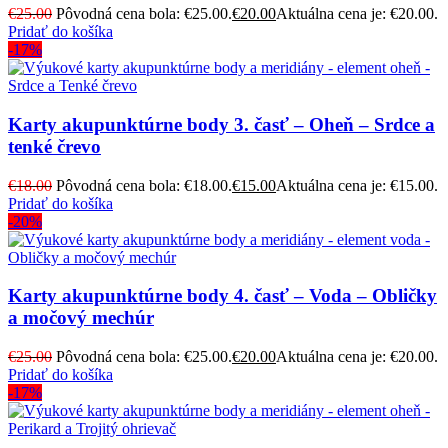
€
25.00
Pôvodná cena bola: €25.00.
€
20.00
Aktuálna cena je: €20.00.
Pridať do košíka
-17%
Karty akupunktúrne body 3. časť – Oheň – Srdce a
tenké črevo
€
18.00
Pôvodná cena bola: €18.00.
€
15.00
Aktuálna cena je: €15.00.
Pridať do košíka
-20%
Karty akupunktúrne body 4. časť – Voda – Obličky
a močový mechúr
€
25.00
Pôvodná cena bola: €25.00.
€
20.00
Aktuálna cena je: €20.00.
Pridať do košíka
-17%