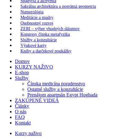
Spagýria a alchýmia
Sakrálna architektúra a posvätná geometria
Numerológia
Meditácie a mudry
Osobnostný rozvoj
ZERI – výber vhodných dátumov
Kongresy čínska metafyzika
Služby a konzultácie
Výukové karty
Knihy a darčekové poukážky
Domov
KURZY NAŽIVO
E-shop
Služby
Čínska medicína poradenstvo
Ostatné služby a konzultácie
Prenájom apartmán Egypt Hughada
ZAKÚPENÉ VIDEÁ
Články
O nás
FAQ
Kontakt
Kurzy naživo