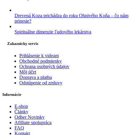
Drevená Koza prichádza do roku Ohnivého Koňa – čo nám
prinesie?
Spirituálne dimenzie ľudového lekárstva
Zakaznícky servis
Prihlásenie k videam
Obchodné podmienky
Ochrana osobných údajov
Môj účet
Doprava a platba
Odstúpenie od zmluvy
Informácie
E-shop
Články
Odber Novinky
Afilliate spolupráca
FAQ
Kontakt