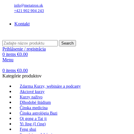
info@metatron.sk
+421 902 904 243
Piatok
, 7. August 2026.
Meniny má
Štefánia
, zajtra
Oskar
.
Kontakt
Piatok
, 7. August 2026.
Meniny má
Štefánia
, zajtra
Oskar
.
Search
Prihlásenie / registrácia
0
items
€
0.00
Menu
0
items
€
0.00
Kategórie produktov
Zdarma Kurzy, webináre a podcasty
Akciové kurzy
Kurzy naživo
Dlhodobé štúdium
Čínska medicína
Čínska astrológia Bazi
Qi gong a Tai ji
Yi Jing (I ťing)
Feng shui