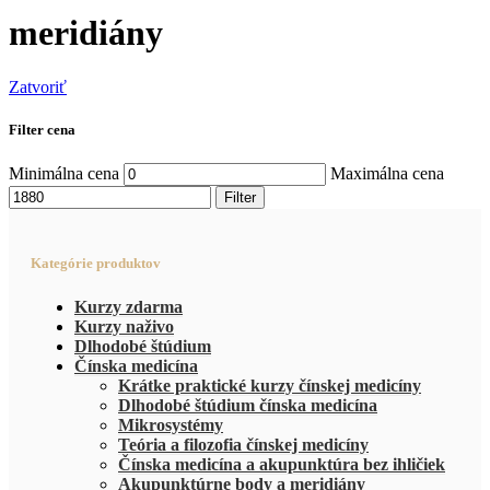
meridiány
Zatvoriť
Filter cena
Minimálna cena
Maximálna cena
Filter
Kategórie produktov
Kurzy zdarma
Kurzy naživo
Dlhodobé štúdium
Čínska medicína
Krátke praktické kurzy čínskej medicíny
Dlhodobé štúdium čínska medicína
Mikrosystémy
Teória a filozofia čínskej medicíny
Čínska medicína a akupunktúra bez ihličiek
Akupunktúrne body a meridiány