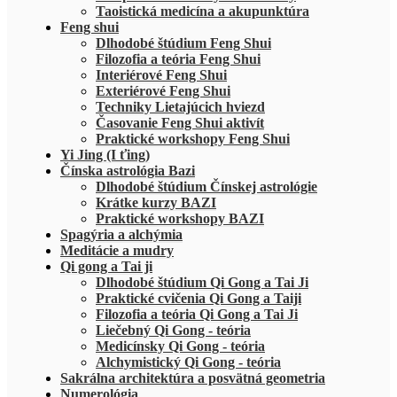
Taoistická medicína a akupunktúra
Feng shui
Dlhodobé štúdium Feng Shui
Filozofia a teória Feng Shui
Interiérové Feng Shui
Exteriérové Feng Shui
Techniky Lietajúcich hviezd
Časovanie Feng Shui aktivít
Praktické workshopy Feng Shui
Yi Jing (I ťing)
Čínska astrológia Bazi
Dlhodobé štúdium Čínskej astrológie
Krátke kurzy BAZI
Praktické workshopy BAZI
Spagýria a alchýmia
Meditácie a mudry
Qi gong a Tai ji
Dlhodobé štúdium Qi Gong a Tai Ji
Praktické cvičenia Qi Gong a Taiji
Filozofia a teória Qi Gong a Tai Ji
Liečebný Qi Gong - teória
Medicínsky Qi Gong - teória
Alchymistický Qi Gong - teória
Sakrálna architektúra a posvätná geometria
Numerológia