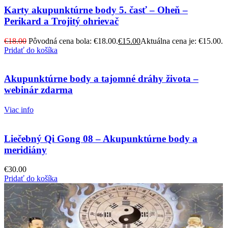
Karty akupunktúrne body 5. časť – Oheň –
Perikard a Trojitý ohrievač
€
18.00
Pôvodná cena bola: €18.00.
€
15.00
Aktuálna cena je: €15.00.
Pridať do košíka
Akupunktúrne body a tajomné dráhy života –
webinár zdarma
Viac info
Liečebný Qi Gong 08 – Akupunktúrne body a
meridiány
€
30.00
Pridať do košíka