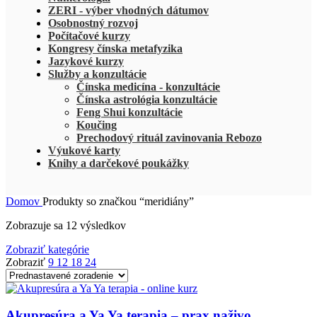
ZERI - výber vhodných dátumov
Osobnostný rozvoj
Počítačové kurzy
Kongresy čínska metafyzika
Jazykové kurzy
Služby a konzultácie
Čínska medicína - konzultácie
Čínska astrológia konzultácie
Feng Shui konzultácie
Koučing
Prechodový rituál zavinovania Rebozo
Výukové karty
Knihy a darčekové poukážky
Domov
Produkty so značkou “meridiány”
Zobrazuje sa 12 výsledkov
Zobraziť kategórie
Zobraziť
9
12
18
24
Akupresúra a Ya Ya terapia – prax naživo