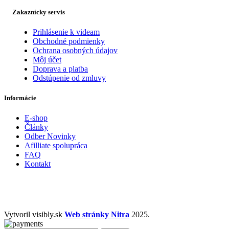
Zakaznícky servis
Prihlásenie k videam
Obchodné podmienky
Ochrana osobných údajov
Môj účet
Doprava a platba
Odstúpenie od zmluvy
Informácie
E-shop
Články
Odber Novinky
Afilliate spolupráca
FAQ
Kontakt
Vytvoril visibly.sk
Web stránky Nitra
2025.