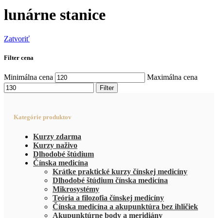
lunárne stanice
Zatvoriť
Filter cena
Minimálna cena
Maximálna cena
Filter
Kategórie produktov
Kurzy zdarma
Kurzy naživo
Dlhodobé štúdium
Čínska medicína
Krátke praktické kurzy čínskej medicíny
Dlhodobé štúdium čínska medicína
Mikrosystémy
Teória a filozofia čínskej medicíny
Čínska medicína a akupunktúra bez ihličiek
Akupunktúrne body a meridiány