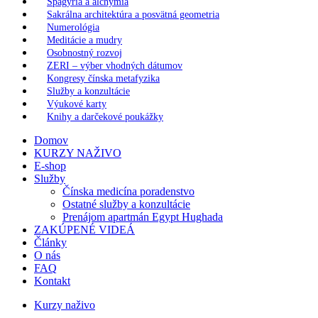
Spagýria a alchýmia
Sakrálna architektúra a posvätná geometria
Numerológia
Meditácie a mudry
Osobnostný rozvoj
ZERI – výber vhodných dátumov
Kongresy čínska metafyzika
Služby a konzultácie
Výukové karty
Knihy a darčekové poukážky
Domov
KURZY NAŽIVO
E-shop
Služby
Čínska medicína poradenstvo
Ostatné služby a konzultácie
Prenájom apartmán Egypt Hughada
ZAKÚPENÉ VIDEÁ
Články
O nás
FAQ
Kontakt
Kurzy naživo