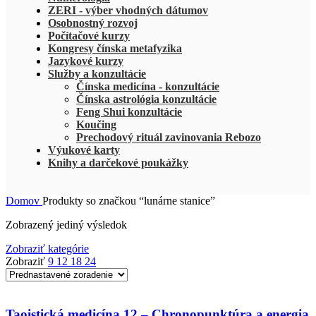
ZERI - výber vhodných dátumov
Osobnostný rozvoj
Počítačové kurzy
Kongresy čínska metafyzika
Jazykové kurzy
Služby a konzultácie
Čínska medicína - konzultácie
Čínska astrológia konzultácie
Feng Shui konzultácie
Koučing
Prechodový rituál zavinovania Rebozo
Výukové karty
Knihy a darčekové poukážky
Domov
Produkty so značkou “lunárne stanice”
Zobrazený jediný výsledok
Zobraziť kategórie
Zobraziť
9
12
18
24
Taoistická medicína 12 – Chronopunktúra a energia