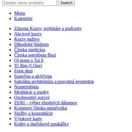
Search
Menu
Kategórie
Zdarma Kurzy, webináre a podcasty
Akciové kurzy
Kurzy naživo
Dlhodobé štúdium
Čínska medicína
Čínska astrológia Bazi
Qi gong a Tai ji
Yi Jing (I ťing)
Feng shui
Spagýria a alchýmia
Sakrálna architektúra a posvätná geometria
Numerológia
Meditácie a mudry
Osobnostný rozvoj
ZERI – výber vhodných dátumov
Kongresy čínska metafyzika
Služby a konzultácie
Výukové karty
Knihy a darčekové poukážky