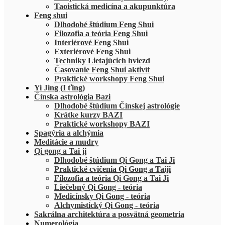
Taoistická medicína a akupunktúra
Feng shui
Dlhodobé štúdium Feng Shui
Filozofia a teória Feng Shui
Interiérové Feng Shui
Exteriérové Feng Shui
Techniky Lietajúcich hviezd
Časovanie Feng Shui aktivít
Praktické workshopy Feng Shui
Yi Jing (I ťing)
Čínska astrológia Bazi
Dlhodobé štúdium Čínskej astrológie
Krátke kurzy BAZI
Praktické workshopy BAZI
Spagýria a alchýmia
Meditácie a mudry
Qi gong a Tai ji
Dlhodobé štúdium Qi Gong a Tai Ji
Praktické cvičenia Qi Gong a Taiji
Filozofia a teória Qi Gong a Tai Ji
Liečebný Qi Gong - teória
Medicínsky Qi Gong - teória
Alchymistický Qi Gong - teória
Sakrálna architektúra a posvätná geometria
Numerológia