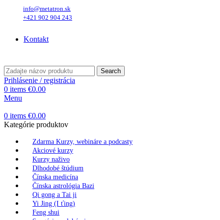
info@metatron.sk
+421 902 904 243
Sobota
, 8. August 2026.
Meniny má
Oskar
, zajtra
Ľubomíra
.
Kontakt
Sobota
, 8. August 2026.
Meniny má
Oskar
, zajtra
Ľubomíra
.
Search
Prihlásenie / registrácia
0
items
€
0.00
Menu
0
items
€
0.00
Kategórie produktov
Zdarma Kurzy, webináre a podcasty
Akciové kurzy
Kurzy naživo
Dlhodobé štúdium
Čínska medicína
Čínska astrológia Bazi
Qi gong a Tai ji
Yi Jing (I ťing)
Feng shui