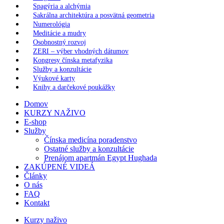
Spagýria a alchýmia
Sakrálna architektúra a posvätná geometria
Numerológia
Meditácie a mudry
Osobnostný rozvoj
ZERI – výber vhodných dátumov
Kongresy čínska metafyzika
Služby a konzultácie
Výukové karty
Knihy a darčekové poukážky
Domov
KURZY NAŽIVO
E-shop
Služby
Čínska medicína poradenstvo
Ostatné služby a konzultácie
Prenájom apartmán Egypt Hughada
ZAKÚPENÉ VIDEÁ
Články
O nás
FAQ
Kontakt
Kurzy naživo