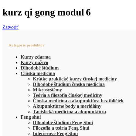
kurz qi gong modul 6
Zatvoriť
Kategórie produktov
Kurzy zdarma
Kurzy naživo
Dlhodobé štúdium
Čínska medicína
Krátke praktické kurzy čínskej medicíny
Dlhodobé štúdium čínska medicína
Mikrosystémy
Teória a filozofia čínskej medicíny
Čínska medicína a akupunktúra bez ihličiek
Akupunktúrne body a meridiány
Taoistická medicína a akupunktúra
Feng shui
Dlhodobé štúdium Feng Shui
Filozofia a teória Feng Shui
Interiérové Feng Shui