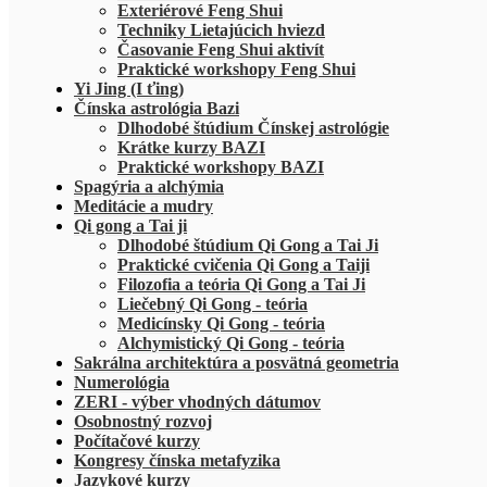
Exteriérové Feng Shui
Techniky Lietajúcich hviezd
Časovanie Feng Shui aktivít
Praktické workshopy Feng Shui
Yi Jing (I ťing)
Čínska astrológia Bazi
Dlhodobé štúdium Čínskej astrológie
Krátke kurzy BAZI
Praktické workshopy BAZI
Spagýria a alchýmia
Meditácie a mudry
Qi gong a Tai ji
Dlhodobé štúdium Qi Gong a Tai Ji
Praktické cvičenia Qi Gong a Taiji
Filozofia a teória Qi Gong a Tai Ji
Liečebný Qi Gong - teória
Medicínsky Qi Gong - teória
Alchymistický Qi Gong - teória
Sakrálna architektúra a posvätná geometria
Numerológia
ZERI - výber vhodných dátumov
Osobnostný rozvoj
Počítačové kurzy
Kongresy čínska metafyzika
Jazykové kurzy