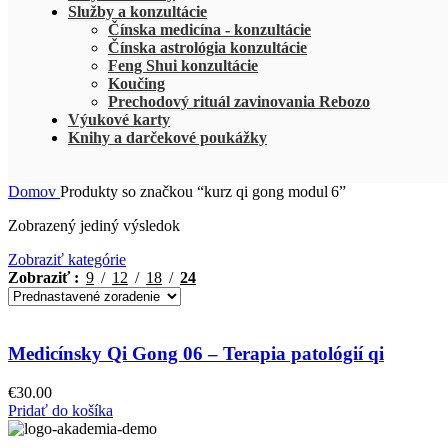
Služby a konzultácie
Čínska medicína - konzultácie
Čínska astrológia konzultácie
Feng Shui konzultácie
Koučing
Prechodový rituál zavinovania Rebozo
Výukové karty
Knihy a darčekové poukážky
Domov
Produkty so značkou “kurz qi gong modul 6”
Zobrazený jediný výsledok
Zobraziť kategórie
Zobraziť
9
12
18
24
Medicínsky Qi Gong 06 – Terapia patológií qi
€
30.00
Pridať do košíka