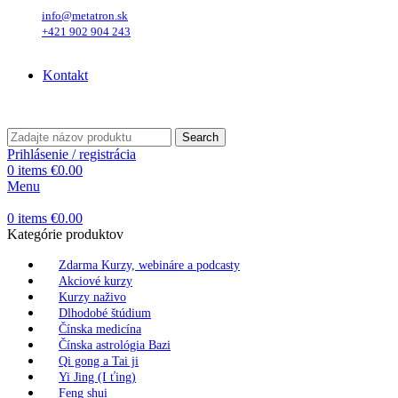
info@metatron.sk
+421 902 904 243
Sobota
, 8. August 2026.
Meniny má
Oskar
, zajtra
Ľubomíra
.
Kontakt
Sobota
, 8. August 2026.
Meniny má
Oskar
, zajtra
Ľubomíra
.
Search
Prihlásenie / registrácia
0
items
€
0.00
Menu
0
items
€
0.00
Kategórie produktov
Zdarma Kurzy, webináre a podcasty
Akciové kurzy
Kurzy naživo
Dlhodobé štúdium
Čínska medicína
Čínska astrológia Bazi
Qi gong a Tai ji
Yi Jing (I ťing)
Feng shui