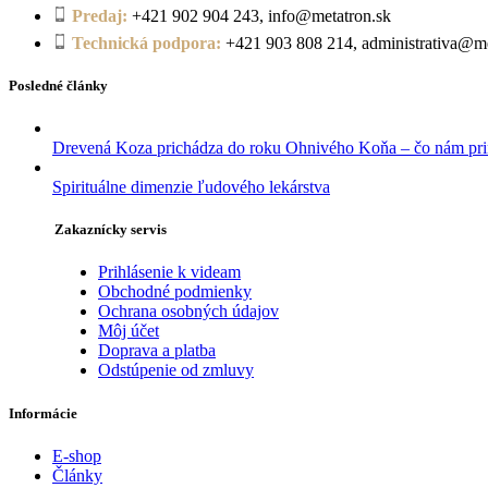
Predaj:
+421 902 904 243, info@metatron.sk
Technická podpora:
+421 903 808 214, administrativa@me
Posledné články
Drevená Koza prichádza do roku Ohnivého Koňa – čo nám pri
Spirituálne dimenzie ľudového lekárstva
Zakaznícky servis
Prihlásenie k videam
Obchodné podmienky
Ochrana osobných údajov
Môj účet
Doprava a platba
Odstúpenie od zmluvy
Informácie
E-shop
Články