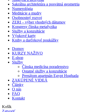
Sakrálna architektúra a posvätná geometria
Numerológia
Meditácie a mudry
Osobnostný rozvoj
ZERI – výber vhodných dátumov
Kongresy čínska metafyzika
Služby a konzultácie
Výukové karty
Knihy a darčekové poukážky
Domov
KURZY NAŽIVO
E-shop
Služby
Čínska medicína poradenstvo
Ostatné služby a konzultácie
Prenájom apartmán Egypt Hughada
ZAKÚPENÉ VIDEÁ
Články
O nás
FAQ
Kontakt
Košík
Zatvoriť