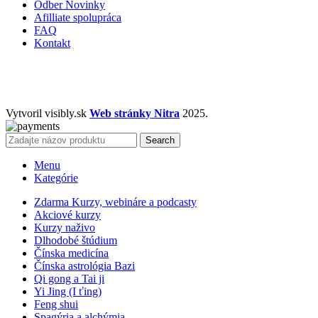
Odber Novinky
Afilliate spolupráca
FAQ
Kontakt
Vytvoril visibly.sk
Web stránky Nitra
2025.
Search
Menu
Kategórie
Zdarma Kurzy, webináre a podcasty
Akciové kurzy
Kurzy naživo
Dlhodobé štúdium
Čínska medicína
Čínska astrológia Bazi
Qi gong a Tai ji
Yi Jing (I ťing)
Feng shui
Spagýria a alchýmia