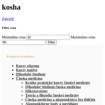
kosha
Zatvoriť
Filter cena
Minimálna cena
Maximálna cena
Filter
Kategórie produktov
Kurzy zdarma
Kurzy naživo
Dlhodobé štúdium
Čínska medicína
Krátke praktické kurzy čínskej medicíny
Dlhodobé štúdium čínska medicína
Mikrosystémy
Teória a filozofia čínskej medicíny
Čínska medicína a akupunktúra bez ihličiek
Akupunktúrne body a meridiány