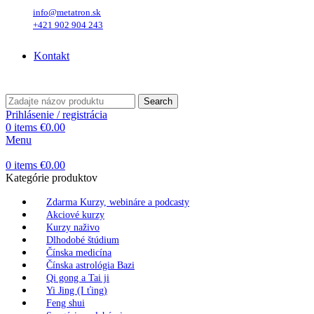
info@metatron.sk
+421 902 904 243
Sobota
, 8. August 2026.
Meniny má
Oskar
, zajtra
Ľubomíra
.
Kontakt
Sobota
, 8. August 2026.
Meniny má
Oskar
, zajtra
Ľubomíra
.
Search
Prihlásenie / registrácia
0
items
€
0.00
Menu
0
items
€
0.00
Kategórie produktov
Zdarma Kurzy, webináre a podcasty
Akciové kurzy
Kurzy naživo
Dlhodobé štúdium
Čínska medicína
Čínska astrológia Bazi
Qi gong a Tai ji
Yi Jing (I ťing)
Feng shui