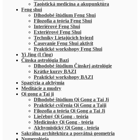
Taoistická medicína a akupunktúra
Feng shui
Dlhodobé štúdium Feng Shui
Filozofia a teória Feng Shui
Interiérové Feng Shui
Exteriérové Feng Shui
Techniky Lietajúcich hviezd
Časovanie Feng Shui aktivít
Praktické workshopy Feng Shui
Yi Jing (I ťing)
Čínska astrológia Bazi
Dlhodobé štúdium Čínskej astrológie
Krátke kurzy BAZI
Praktické workshopy BAZI
Spagýria a alchýmia
Meditácie a mudry
Qi gong a Tai ji
Dlhodobé štúdium Qi Gong a Tai Ji
Praktické cvičenia Qi Gong a Taiji
Filozofia a teória Qi Gong a Tai Ji
Liečebný Qi Gong - teória
Medicínsky Qi Gong - teória
Alchymistický Qi Gong - teória
Sakrálna architektúra a posvätná geometria
Numerológia