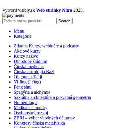
Vytvoril visibly.sk
Web stránky Nitra
2025.
Search
Menu
Kategórie
Zdarma Kurzy, webináre a podcasty
Akciové kurzy
Kurzy naživo
Dlhodobé štúdium
Čínska medicína
Čínska astrológia Bazi
Qi gong a Tai ji
Yi Jing (I ťing)
Feng shui
Spagýria a alchýmia
Sakrálna architektúra a posvätná geometria
Numerológia
Meditácie a mudry
Osobnostný rozvoj
ZERI – výber vhodných dátumov
Kongresy čínska metafyzika