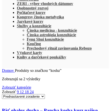
ZERI - výber vhodných dátumov
Osobnostný rozvoj
Počítačové kurzy
Kongresy čínska metafyzika
Jazykové kurzy
Služby a konzultácie
Čínska medicína - konzultácie
Čínska astrológia konzultácie
Feng Shui konzultácie
Koučing
Prechodový rituál zavinovania Rebozo
Výukové karty
Knihy a darčekové poukážky
Domov
Produkty so značkou “kosha”
Zobrazujú sa 2 výsledky
Zobraziť kategórie
Zobraziť
9
12
18
24
Päť obalov ducha – Pancha kosha kurz naživo