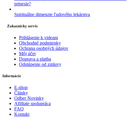
prinesie?
Spirituálne dimenzie ľudového lekárstva
Zakaznícky servis
Prihlásenie k videam
Obchodné podmienky
Ochrana osobných údajov
Môj účet
Doprava a platba
Odstúpenie od zmluvy
Informácie
E-shop
Články
Odber Novinky
Afilliate spolupráca
FAQ
Kontakt