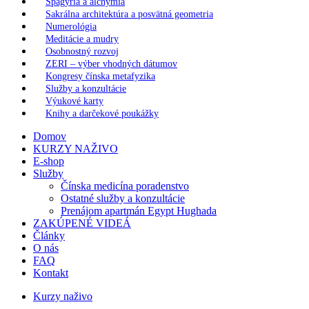
Spagýria a alchýmia
Sakrálna architektúra a posvätná geometria
Numerológia
Meditácie a mudry
Osobnostný rozvoj
ZERI – výber vhodných dátumov
Kongresy čínska metafyzika
Služby a konzultácie
Výukové karty
Knihy a darčekové poukážky
Domov
KURZY NAŽIVO
E-shop
Služby
Čínska medicína poradenstvo
Ostatné služby a konzultácie
Prenájom apartmán Egypt Hughada
ZAKÚPENÉ VIDEÁ
Články
O nás
FAQ
Kontakt
Kurzy naživo