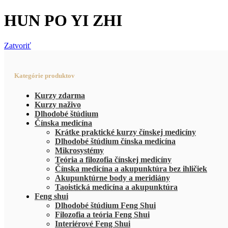
HUN PO YI ZHI
Zatvoriť
Kategórie produktov
Kurzy zdarma
Kurzy naživo
Dlhodobé štúdium
Čínska medicína
Krátke praktické kurzy čínskej medicíny
Dlhodobé štúdium čínska medicína
Mikrosystémy
Teória a filozofia čínskej medicíny
Čínska medicína a akupunktúra bez ihličiek
Akupunktúrne body a meridiány
Taoistická medicína a akupunktúra
Feng shui
Dlhodobé štúdium Feng Shui
Filozofia a teória Feng Shui
Interiérové Feng Shui