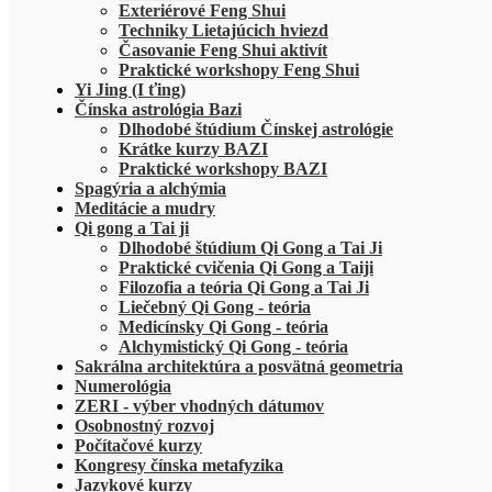
Exteriérové Feng Shui
Techniky Lietajúcich hviezd
Časovanie Feng Shui aktivít
Praktické workshopy Feng Shui
Yi Jing (I ťing)
Čínska astrológia Bazi
Dlhodobé štúdium Čínskej astrológie
Krátke kurzy BAZI
Praktické workshopy BAZI
Spagýria a alchýmia
Meditácie a mudry
Qi gong a Tai ji
Dlhodobé štúdium Qi Gong a Tai Ji
Praktické cvičenia Qi Gong a Taiji
Filozofia a teória Qi Gong a Tai Ji
Liečebný Qi Gong - teória
Medicínsky Qi Gong - teória
Alchymistický Qi Gong - teória
Sakrálna architektúra a posvätná geometria
Numerológia
ZERI - výber vhodných dátumov
Osobnostný rozvoj
Počítačové kurzy
Kongresy čínska metafyzika
Jazykové kurzy