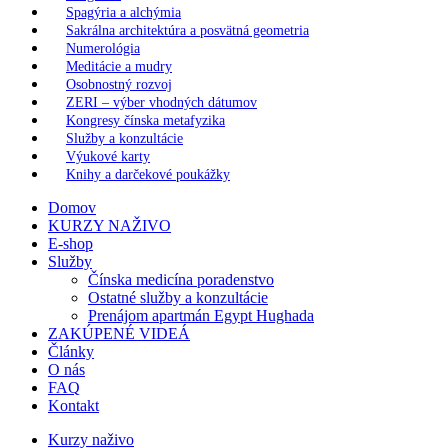
Spagýria a alchýmia
Sakrálna architektúra a posvätná geometria
Numerológia
Meditácie a mudry
Osobnostný rozvoj
ZERI – výber vhodných dátumov
Kongresy čínska metafyzika
Služby a konzultácie
Výukové karty
Knihy a darčekové poukážky
Domov
KURZY NAŽIVO
E-shop
Služby
Čínska medicína poradenstvo
Ostatné služby a konzultácie
Prenájom apartmán Egypt Hughada
ZAKÚPENÉ VIDEÁ
Články
O nás
FAQ
Kontakt
Kurzy naživo