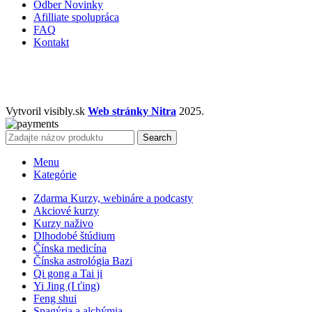
Odber Novinky
Afilliate spolupráca
FAQ
Kontakt
Vytvoril visibly.sk
Web stránky Nitra
2025.
Search
Menu
Kategórie
Zdarma Kurzy, webináre a podcasty
Akciové kurzy
Kurzy naživo
Dlhodobé štúdium
Čínska medicína
Čínska astrológia Bazi
Qi gong a Tai ji
Yi Jing (I ťing)
Feng shui
Spagýria a alchýmia