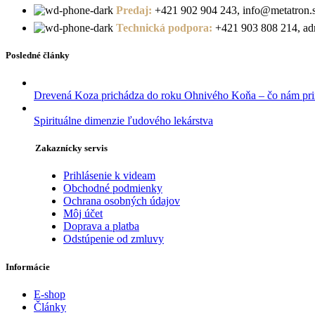
Predaj:
+421 902 904 243, info@metatron.
Technická podpora:
+421 903 808 214, adm
Posledné články
Drevená Koza prichádza do roku Ohnivého Koňa – čo nám pri
Spirituálne dimenzie ľudového lekárstva
Zakaznícky servis
Prihlásenie k videam
Obchodné podmienky
Ochrana osobných údajov
Môj účet
Doprava a platba
Odstúpenie od zmluvy
Informácie
E-shop
Články