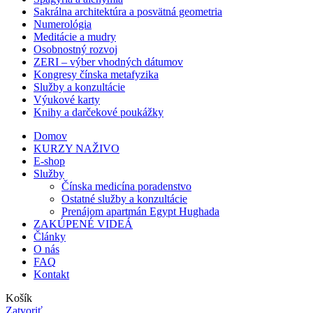
Sakrálna architektúra a posvätná geometria
Numerológia
Meditácie a mudry
Osobnostný rozvoj
ZERI – výber vhodných dátumov
Kongresy čínska metafyzika
Služby a konzultácie
Výukové karty
Knihy a darčekové poukážky
Domov
KURZY NAŽIVO
E-shop
Služby
Čínska medicína poradenstvo
Ostatné služby a konzultácie
Prenájom apartmán Egypt Hughada
ZAKÚPENÉ VIDEÁ
Články
O nás
FAQ
Kontakt
Košík
Zatvoriť