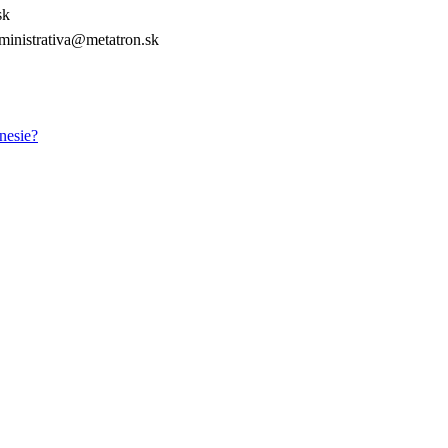
sk
inistrativa@metatron.sk
nesie?