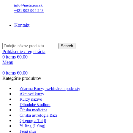
info@metatron.sk
+421 902 904 243
Sobota
, 8. August 2026.
Meniny má
Oskar
, zajtra
Ľubomíra
.
Kontakt
Sobota
, 8. August 2026.
Meniny má
Oskar
, zajtra
Ľubomíra
.
Search
Prihlásenie / registrácia
0
items
€
0.00
Menu
0
items
€
0.00
Kategórie produktov
Zdarma Kurzy, webináre a podcasty
Akciové kurzy
Kurzy naživo
Dlhodobé štúdium
Čínska medicína
Čínska astrológia Bazi
Qi gong a Tai ji
Yi Jing (I ťing)
Feng shui