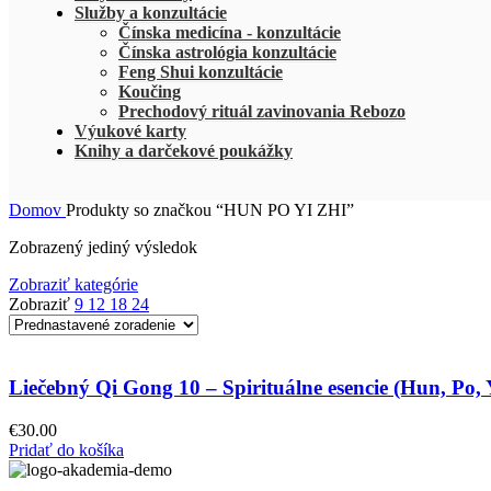
Služby a konzultácie
Čínska medicína - konzultácie
Čínska astrológia konzultácie
Feng Shui konzultácie
Koučing
Prechodový rituál zavinovania Rebozo
Výukové karty
Knihy a darčekové poukážky
Domov
Produkty so značkou “HUN PO YI ZHI”
Zobrazený jediný výsledok
Zobraziť kategórie
Zobraziť
9
12
18
24
Liečebný Qi Gong 10 – Spirituálne esencie (Hun, Po, 
€
30.00
Pridať do košíka