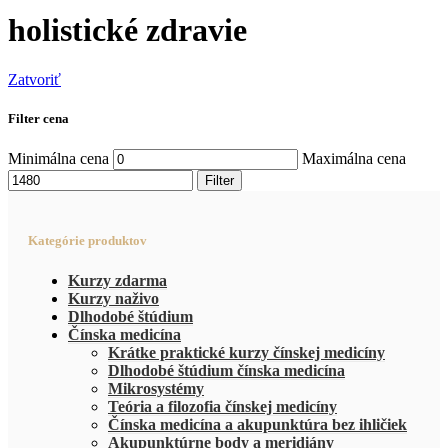
holistické zdravie
Zatvoriť
Filter cena
Minimálna cena
Maximálna cena
Filter
Kategórie produktov
Kurzy zdarma
Kurzy naživo
Dlhodobé štúdium
Čínska medicína
Krátke praktické kurzy čínskej medicíny
Dlhodobé štúdium čínska medicína
Mikrosystémy
Teória a filozofia čínskej medicíny
Čínska medicína a akupunktúra bez ihličiek
Akupunktúrne body a meridiány