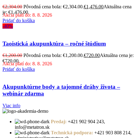
€
2,304.00
Pôvodná cena bola: €2,304.00.
€
1,476.00
Aktuálna cena
je: €1,476.00.
Akcia platí do: 8. 8. 2026
Pridať do košíka
-40%
Taoistická akupunktúra – ročné štúdium
€
1,200.00
Pôvodná cena bola: €1,200.00.
€
720.00
Aktuálna cena je:
€720.00.
Akcia platí do: 8. 8. 2026
Pridať do košíka
Akupunktúrne body a tajomné dráhy života –
webinár zdarma
Viac info
Predaj:
+421 902 904 243,
info@metatron.sk
Technická podpora:
+421 903 808 214,