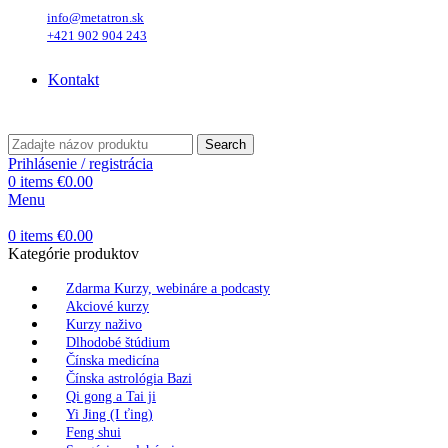
info@metatron.sk
+421 902 904 243
Štvrtok
, 6. August 2026.
Meniny má
Jozefína
, zajtra
Štefánia
.
Kontakt
Štvrtok
, 6. August 2026.
Meniny má
Jozefína
, zajtra
Štefánia
.
Search
Prihlásenie / registrácia
0
items
€
0.00
Menu
0
items
€
0.00
Kategórie produktov
Zdarma Kurzy, webináre a podcasty
Akciové kurzy
Kurzy naživo
Dlhodobé štúdium
Čínska medicína
Čínska astrológia Bazi
Qi gong a Tai ji
Yi Jing (I ťing)
Feng shui