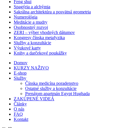
Feng shui
Spagýria a alchýmia
Sakrálna architektúra a posvätná geometria
Numerológia
Meditácie a mudry
Osobnostný rozvoj
ZERI – výber vhodných dátumov
Kongresy čínska metafyzika
Služby a konzultácie
Výukové karty
Knihy a darčekové poukážky
Domov
KURZY NAŽIVO
E-shop
Služby
Čínska medicína poradenstvo
Ostatné služby a konzultácie
Prenájom apartmán Egypt Hughada
ZAKÚPENÉ VIDEÁ
Články
O nás
FAQ
Kontakt