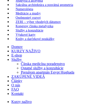
Spagýria a alchýmia
Sakrálna architektúra a posvätná geometria
Numerológia
Meditácie a mudry
Osobnostný rozvoj
ZERI – výber vhodných dátumov
Kongresy čínska metafyzika
Služby a konzultácie
Výukové karty
Knihy a darčekové poukážky
Domov
KURZY NAŽIVO
E-shop
Služby
Čínska medicína poradenstvo
Ostatné služby a konzultácie
Prenájom apartmán Egypt Hughada
ZAKÚPENÉ VIDEÁ
Články
O nás
FAQ
Kontakt
Kurzy naživo