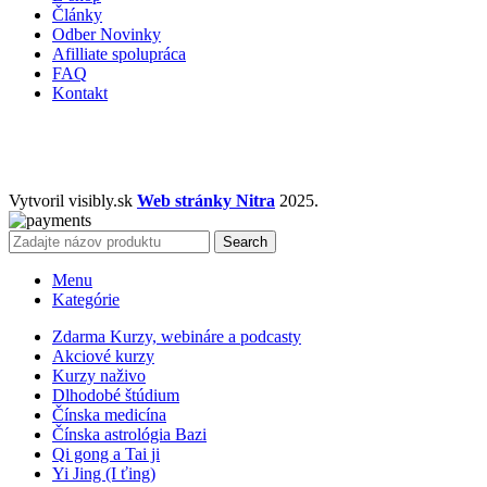
Články
Odber Novinky
Afilliate spolupráca
FAQ
Kontakt
Vytvoril visibly.sk
Web stránky Nitra
2025.
Search
Menu
Kategórie
Zdarma Kurzy, webináre a podcasty
Akciové kurzy
Kurzy naživo
Dlhodobé štúdium
Čínska medicína
Čínska astrológia Bazi
Qi gong a Tai ji
Yi Jing (I ťing)