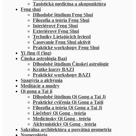
Taoistická medicína a akupunktúra
Feng shui
Dlhodobé štúdium Feng Shui
Filozofia a teória Feng Shui
Interiérové Feng Shui
Exteriérové Feng Shui
Techniky Lietajúcich hviezd
Časovanie Feng Shui aktivít
Praktické workshopy Feng Shui
Yi Jing (I ťing)
Čínska astrológia Bazi
Dlhodobé štúdium Čínskej astrológie
Krátke kurzy BAZI
Praktické workshopy BAZI
Spagýria a alchýmia
Meditácie a mudry
Qi gong a Tai ji
Dlhodobé štúdium Qi Gong a Tai Ji
Praktické cvičenia Qi Gong a Taiji
Filozofia a teória Qi Gong a Tai Ji
Liečebný Qi Gong - teória
Medicínsky Qi Gong - teória
Alchymistický Qi Gong - teória
Sakrálna architektúra a posvätná geometria
Numerológia