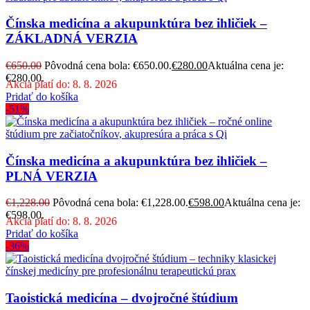
Čínska medicína a akupunktúra bez ihličiek –
ZÁKLADNÁ VERZIA
€
650.00
Pôvodná cena bola: €650.00.
€
280.00
Aktuálna cena je:
€280.00.
Akcia platí do: 8. 8. 2026
Pridať do košíka
-51%
Čínska medicína a akupunktúra bez ihličiek –
PLNÁ VERZIA
€
1,228.00
Pôvodná cena bola: €1,228.00.
€
598.00
Aktuálna cena je:
€598.00.
Akcia platí do: 8. 8. 2026
Pridať do košíka
-36%
Taoistická medicína – dvojročné štúdium