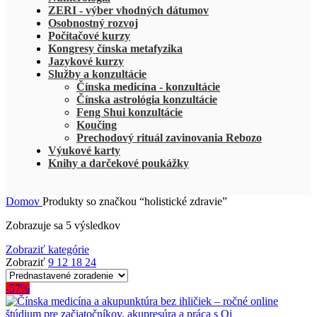
ZERI - výber vhodných dátumov
Osobnostný rozvoj
Počítačové kurzy
Kongresy čínska metafyzika
Jazykové kurzy
Služby a konzultácie
Čínska medicína - konzultácie
Čínska astrológia konzultácie
Feng Shui konzultácie
Koučing
Prechodový rituál zavinovania Rebozo
Výukové karty
Knihy a darčekové poukážky
Domov
Produkty so značkou “holistické zdravie”
Zobrazuje sa 5 výsledkov
Zobraziť kategórie
Zobraziť
9
12
18
24
-57%