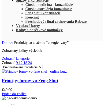
Služby a konzultácie
Čínska medicína - konzultácie
Čínska astrológia konzultácie
Feng Shui konzultácie
Koučing
Prechodový rituál zavinovania Rebozo
Výukové karty
Knihy a darčekové poukážky
Domov
Produkty so značkou “energie tvary”
Zobrazený jediný výsledok
Zobraziť kategórie
Zobraziť
9
12
18
24
Princípy formy vo Feng Shui
€
40.00
Pridať do košíka