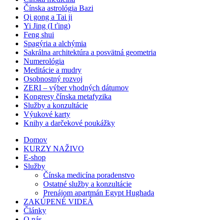
Čínska astrológia Bazi
Qi gong a Tai ji
Yi Jing (I ťing)
Feng shui
Spagýria a alchýmia
Sakrálna architektúra a posvätná geometria
Numerológia
Meditácie a mudry
Osobnostný rozvoj
ZERI – výber vhodných dátumov
Kongresy čínska metafyzika
Služby a konzultácie
Výukové karty
Knihy a darčekové poukážky
Domov
KURZY NAŽIVO
E-shop
Služby
Čínska medicína poradenstvo
Ostatné služby a konzultácie
Prenájom apartmán Egypt Hughada
ZAKÚPENÉ VIDEÁ
Články
O nás