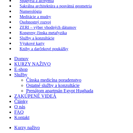
Spagýria a alchýmia
Sakrálna architektúra a posvätná geometria
Numerológia
Meditácie a mudry
Osobnostný rozvoj
ZERI – výber vhodných dátumov
Kongresy čínska metafyzika
Služby a konzultácie
Výukové karty
Knihy a darčekové poukážky
Domov
KURZY NAŽIVO
E-shop
Služby
Čínska medicína poradenstvo
Ostatné služby a konzultácie
Prenájom apartmán Egypt Hughada
ZAKÚPENÉ VIDEÁ
Články
O nás
FAQ
Kontakt
Kurzy naživo