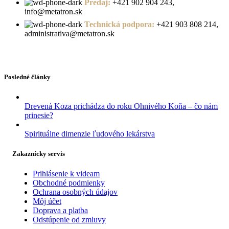
Predaj:
+421 902 904 243,
info@metatron.sk
Technická podpora:
+421 903 808 214,
administrativa@metatron.sk
Posledné články
Drevená Koza prichádza do roku Ohnivého Koňa – čo nám
prinesie?
Spirituálne dimenzie ľudového lekárstva
Zakaznícky servis
Prihlásenie k videam
Obchodné podmienky
Ochrana osobných údajov
Môj účet
Doprava a platba
Odstúpenie od zmluvy