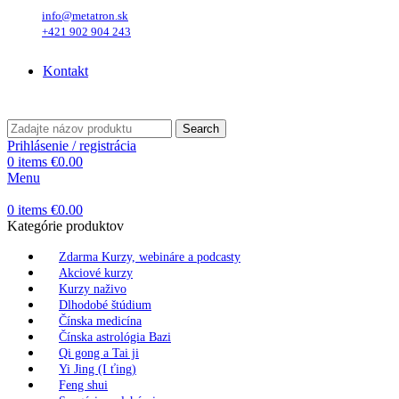
info@metatron.sk
+421 902 904 243
Piatok
, 7. August 2026.
Meniny má
Štefánia
, zajtra
Oskar
.
Kontakt
Piatok
, 7. August 2026.
Meniny má
Štefánia
, zajtra
Oskar
.
Search
Prihlásenie / registrácia
0
items
€
0.00
Menu
0
items
€
0.00
Kategórie produktov
Zdarma Kurzy, webináre a podcasty
Akciové kurzy
Kurzy naživo
Dlhodobé štúdium
Čínska medicína
Čínska astrológia Bazi
Qi gong a Tai ji
Yi Jing (I ťing)
Feng shui