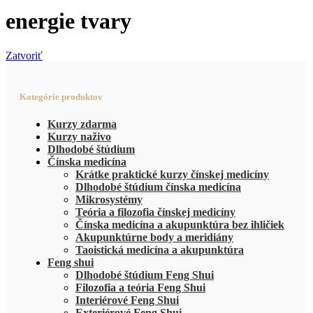
energie tvary
Zatvoriť
Kategórie produktov
Kurzy zdarma
Kurzy naživo
Dlhodobé štúdium
Čínska medicína
Krátke praktické kurzy čínskej medicíny
Dlhodobé štúdium čínska medicína
Mikrosystémy
Teória a filozofia čínskej medicíny
Čínska medicína a akupunktúra bez ihličiek
Akupunktúrne body a meridiány
Taoistická medicína a akupunktúra
Feng shui
Dlhodobé štúdium Feng Shui
Filozofia a teória Feng Shui
Interiérové Feng Shui
Exteriérové Feng Shui