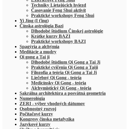
Techniky Lietajúcich hviezd
Časovanie Feng Shui aktivít
Praktické workshopy Feng Shui
Yi Jing (I ťing)
Čínska astrológia Bazi
Dlhodobé štúdium Čínskej astrológie
Krátke kurzy BAZI
Praktické workshopy BAZI
Spagýria a alchýmia
Meditácie a mudry
Qi gong a Tai ji
Dlhodobé štúdium Qi Gong a Tai Ji
Praktické cvičenia Qi Gong a Taiji
Filozofia a teória Qi Gong a Tai Ji
Liečebný Qi Gong - teória
Medicínsky Qi Gong - teória
Alchymistický Qi Gong - teória
Sakrálna architektúra a posvätná geometria
Numerológia
ZERI - výber vhodných dátumov
Osobnostný rozvoj
Počítačové kurzy
Kongresy čínska metafyzika
Jazykové kurzy