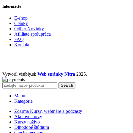
Informácie
E-shop
Články
Odber Novinky
Afilliate spolupráca
FAQ
Kontakt
Vytvoril visibly.sk
Web stránky Nitra
2025.
Search
Menu
Kategórie
Zdarma Kurzy, webináre a podcasty
Akciové kurzy
Kurzy naživo
Dlhodobé štúdium
Čínska medicína