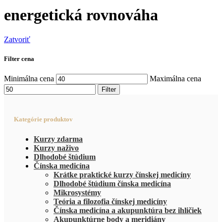
energetická rovnováha
Zatvoriť
Filter cena
Minimálna cena
Maximálna cena
Filter
Kategórie produktov
Kurzy zdarma
Kurzy naživo
Dlhodobé štúdium
Čínska medicína
Krátke praktické kurzy čínskej medicíny
Dlhodobé štúdium čínska medicína
Mikrosystémy
Teória a filozofia čínskej medicíny
Čínska medicína a akupunktúra bez ihličiek
Akupunktúrne body a meridiány