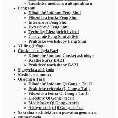
Taoistická medicína a akupunktúra
Feng shui
Dlhodobé štúdium Feng Shui
Filozofia a teória Feng Shui
Interiérové Feng Shui
Exteriérové Feng Shui
Techniky Lietajúcich hviezd
Časovanie Feng Shui aktivít
Praktické workshopy Feng Shui
Yi Jing (I ťing)
Čínska astrológia Bazi
Dlhodobé štúdium Čínskej astrológie
Krátke kurzy BAZI
Praktické workshopy BAZI
Spagýria a alchýmia
Meditácie a mudry
Qi gong a Tai ji
Dlhodobé štúdium Qi Gong a Tai Ji
Praktické cvičenia Qi Gong a Taiji
Filozofia a teória Qi Gong a Tai Ji
Liečebný Qi Gong - teória
Medicínsky Qi Gong - teória
Alchymistický Qi Gong - teória
Sakrálna architektúra a posvätná geometria
Numerológia