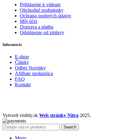
Prihlásenie k videam
Obchodné podmienky
Ochrana osobných údajov
Môj účet
Doprava a platba
Odstúpenie od zmluvy
Informácie
E-shop
Články
Odber Novinky
Afilliate spolupráca
FAQ
Kontakt
Vytvoril visibly.sk
Web stránky Nitra
2025.
Search
Menu