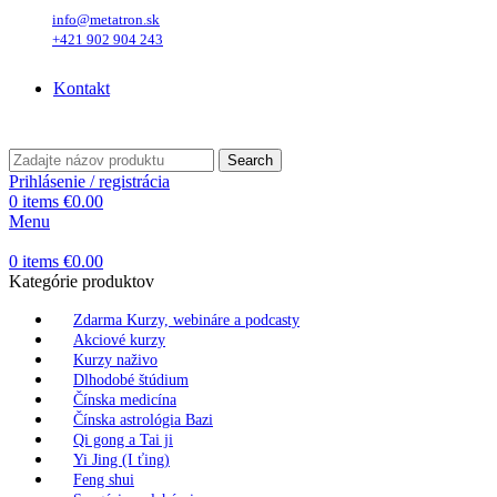
info@metatron.sk
+421 902 904 243
Štvrtok
, 6. August 2026.
Meniny má
Jozefína
, zajtra
Štefánia
.
Kontakt
Štvrtok
, 6. August 2026.
Meniny má
Jozefína
, zajtra
Štefánia
.
Search
Prihlásenie / registrácia
0
items
€
0.00
Menu
0
items
€
0.00
Kategórie produktov
Zdarma Kurzy, webináre a podcasty
Akciové kurzy
Kurzy naživo
Dlhodobé štúdium
Čínska medicína
Čínska astrológia Bazi
Qi gong a Tai ji
Yi Jing (I ťing)
Feng shui