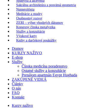
Spagýria a alchýmia
Sakrálna architektúra a posvätná geometria
Numerológia
Meditácie a mudry
Osobnostný rozvoj
ZERI – výber vhodných dátumov
Kongresy čínska metafyzika
Služby a konzultácie
Výukové karty
Knihy a darčekové poukážky
Domov
KURZY NAŽIVO
E-shop
Služby
Čínska medicína poradenstvo
Ostatné služby a konzultácie
Prenájom apartmán Egypt Hughada
ZAKÚPENÉ VIDEÁ
Články
O nás
FAQ
Kontakt
Kurzy naživo