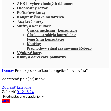
ZERI - výber vhodných dátumov
Osobnostný rozvoj
Počítačové kurzy
Kongresy čínska metafyzika
Jazykové kurzy
Služby a konzultácie
Čínska medicína - konzultácie
Čínska astrológia konzultácie
Feng Shui konzultácie
Koučing
Prechodový rituál zavinovania Rebozo
Výukové karty
Knihy a darčekové poukážky
Domov
Produkty so značkou “energetická rovnováha”
Zobrazený jediný výsledok
Zobraziť kategórie
Zobraziť
9
12
18
24
-40%