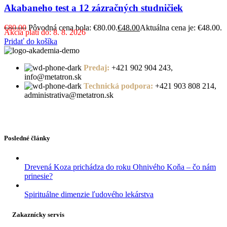
Akabaneho test a 12 zázračných studničiek
€
80.00
Pôvodná cena bola: €80.00.
€
48.00
Aktuálna cena je: €48.00.
Akcia platí do: 8. 8. 2026
Pridať do košíka
Predaj:
+421 902 904 243,
info@metatron.sk
Technická podpora:
+421 903 808 214,
administrativa@metatron.sk
Posledné články
Drevená Koza prichádza do roku Ohnivého Koňa – čo nám
prinesie?
Spirituálne dimenzie ľudového lekárstva
Zakaznícky servis