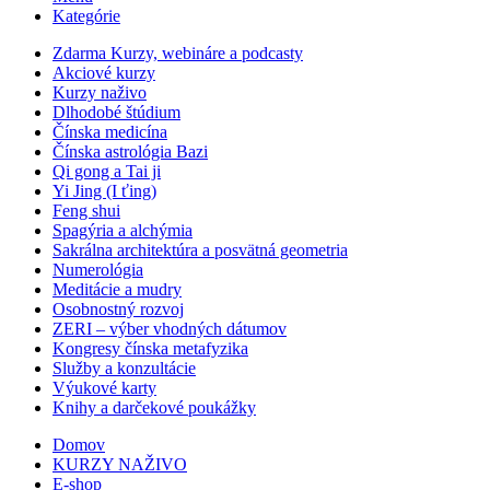
Kategórie
Zdarma Kurzy, webináre a podcasty
Akciové kurzy
Kurzy naživo
Dlhodobé štúdium
Čínska medicína
Čínska astrológia Bazi
Qi gong a Tai ji
Yi Jing (I ťing)
Feng shui
Spagýria a alchýmia
Sakrálna architektúra a posvätná geometria
Numerológia
Meditácie a mudry
Osobnostný rozvoj
ZERI – výber vhodných dátumov
Kongresy čínska metafyzika
Služby a konzultácie
Výukové karty
Knihy a darčekové poukážky
Domov
KURZY NAŽIVO
E-shop