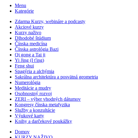
Menu
Kategórie
Zdarma Kurzy, webináre a podcasty
Akciové kurzy
Kurzy naživo
Dlhodobé štúdium
Čínska medicína
Čínska astrológia Bazi
Qi gong a Tai ji
Yi Jing (I ťing)
Feng shui
Spagýria a alchýmia
Sakrálna architektúra a posvätná geometria
Numerológia
Meditácie a mudry
Osobnostný rozvoj
ZERI – výber vhodných dátumov
Kongresy čínska metafyzika
Služby a konzultácie
Výukové karty
Knihy a darčekové poukážky
Domov
KURZY NAŽIVO