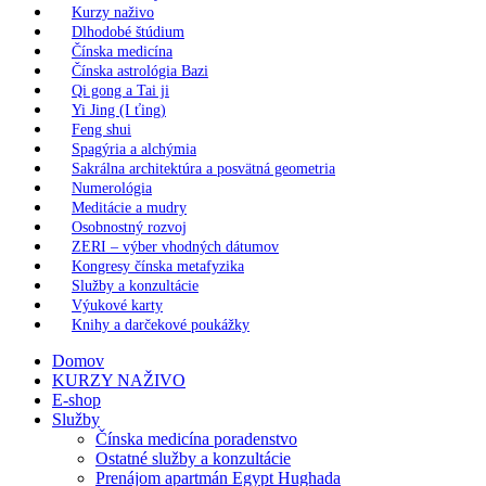
Kurzy naživo
Dlhodobé štúdium
Čínska medicína
Čínska astrológia Bazi
Qi gong a Tai ji
Yi Jing (I ťing)
Feng shui
Spagýria a alchýmia
Sakrálna architektúra a posvätná geometria
Numerológia
Meditácie a mudry
Osobnostný rozvoj
ZERI – výber vhodných dátumov
Kongresy čínska metafyzika
Služby a konzultácie
Výukové karty
Knihy a darčekové poukážky
Domov
KURZY NAŽIVO
E-shop
Služby
Čínska medicína poradenstvo
Ostatné služby a konzultácie
Prenájom apartmán Egypt Hughada