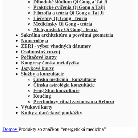
Dlhodobé štúdium Qi Gong a Tai Ji
Praktické cvičenia Qi Gong a Taiji
Filozofia a teória Qi Gong a Tai Ji
Liečebný Qi Gong - teória
Medicínsky Qi Gong - teória
Alchymistický Qi Gong - teória
Sakrálna architektúra a posvätná geometria
Numerológia
ZERI - výber vhodných dátumov
Osobnostný rozvoj
Počítačové kurzy
Kongresy čínska metafyzika
Jazykové kurzy
Služby a konzultácie
Čínska medicína - konzultácie
Čínska astrológia konzultácie
Feng Shui konzultácie
Koučing
Prechodový rituál zavinovania Rebozo
Výukové karty
Knihy a darčekové poukážky
Domov
Produkty so značkou “energetická medicína”