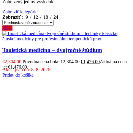
Zobrazený jediný výsledok
Zobraziť kategórie
Zobraziť
9
12
18
24
-36%
Taoistická medicína – dvojročné štúdium
€
2,304.00
Pôvodná cena bola: €2,304.00.
€
1,476.00
Aktuálna cena
je: €1,476.00.
Akcia platí do: 8. 8. 2026
Pridať do košíka