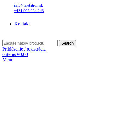
info@metatron.sk
+421 902 904 243
Piatok
, 7. August 2026.
Meniny má
Štefánia
, zajtra
Oskar
.
Kontakt
Piatok
, 7. August 2026.
Meniny má
Štefánia
, zajtra
Oskar
.
Search
Prihlásenie / registrácia
0
items
€
0.00
Menu