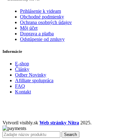
Prihlásenie k videam
Obchodné podmienky
Ochrana osobných údajov
Môj účet
Doprava a platba
Odstúpenie od zmluvy
Informácie
E-shop
Články
Odber Novinky
Afilliate spolupráca
FAQ
Kontakt
Vytvoril visibly.sk
Web stránky Nitra
2025.
Search