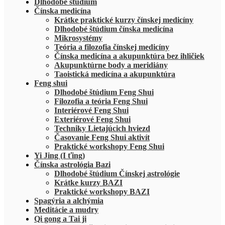
Dlhodobé štúdium
Čínska medicína
Krátke praktické kurzy čínskej medicíny
Dlhodobé štúdium čínska medicína
Mikrosystémy
Teória a filozofia čínskej medicíny
Čínska medicína a akupunktúra bez ihličiek
Akupunktúrne body a meridiány
Taoistická medicína a akupunktúra
Feng shui
Dlhodobé štúdium Feng Shui
Filozofia a teória Feng Shui
Interiérové Feng Shui
Exteriérové Feng Shui
Techniky Lietajúcich hviezd
Časovanie Feng Shui aktivít
Praktické workshopy Feng Shui
Yi Jing (I ťing)
Čínska astrológia Bazi
Dlhodobé štúdium Čínskej astrológie
Krátke kurzy BAZI
Praktické workshopy BAZI
Spagýria a alchýmia
Meditácie a mudry
Qi gong a Tai ji