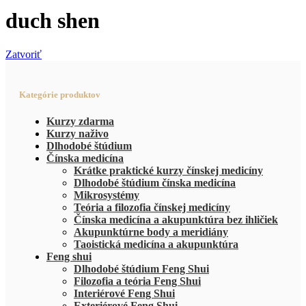
duch shen
Zatvoriť
Kategórie produktov
Kurzy zdarma
Kurzy naživo
Dlhodobé štúdium
Čínska medicína
Krátke praktické kurzy čínskej medicíny
Dlhodobé štúdium čínska medicína
Mikrosystémy
Teória a filozofia čínskej medicíny
Čínska medicína a akupunktúra bez ihličiek
Akupunktúrne body a meridiány
Taoistická medicína a akupunktúra
Feng shui
Dlhodobé štúdium Feng Shui
Filozofia a teória Feng Shui
Interiérové Feng Shui
Exteriérové Feng Shui