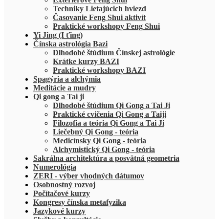
Techniky Lietajúcich hviezd
Časovanie Feng Shui aktivít
Praktické workshopy Feng Shui
Yi Jing (I ťing)
Čínska astrológia Bazi
Dlhodobé štúdium Čínskej astrológie
Krátke kurzy BAZI
Praktické workshopy BAZI
Spagýria a alchýmia
Meditácie a mudry
Qi gong a Tai ji
Dlhodobé štúdium Qi Gong a Tai Ji
Praktické cvičenia Qi Gong a Taiji
Filozofia a teória Qi Gong a Tai Ji
Liečebný Qi Gong - teória
Medicínsky Qi Gong - teória
Alchymistický Qi Gong - teória
Sakrálna architektúra a posvätná geometria
Numerológia
ZERI - výber vhodných dátumov
Osobnostný rozvoj
Počítačové kurzy
Kongresy čínska metafyzika
Jazykové kurzy