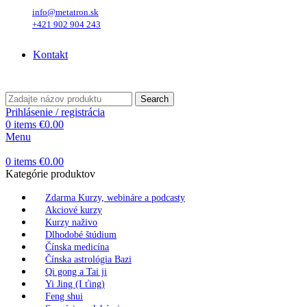
info@metatron.sk
+421 902 904 243
Sobota
, 8. August 2026.
Meniny má
Oskar
, zajtra
Ľubomíra
.
Kontakt
Sobota
, 8. August 2026.
Meniny má
Oskar
, zajtra
Ľubomíra
.
Search
Prihlásenie / registrácia
0
items
€
0.00
Menu
0
items
€
0.00
Kategórie produktov
Zdarma Kurzy, webináre a podcasty
Akciové kurzy
Kurzy naživo
Dlhodobé štúdium
Čínska medicína
Čínska astrológia Bazi
Qi gong a Tai ji
Yi Jing (I ťing)
Feng shui