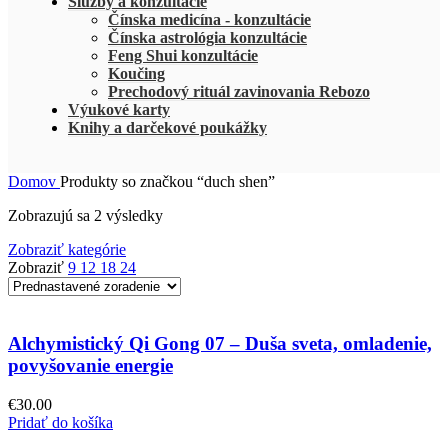
Služby a konzultácie
Čínska medicína - konzultácie
Čínska astrológia konzultácie
Feng Shui konzultácie
Koučing
Prechodový rituál zavinovania Rebozo
Výukové karty
Knihy a darčekové poukážky
Domov
Produkty so značkou “duch shen”
Zobrazujú sa 2 výsledky
Zobraziť kategórie
Zobraziť
9
12
18
24
Alchymistický Qi Gong 07 – Duša sveta, omladenie,
povyšovanie energie
€
30.00
Pridať do košíka