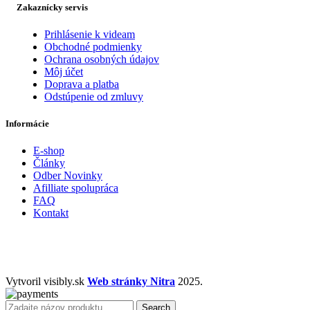
Zakaznícky servis
Prihlásenie k videam
Obchodné podmienky
Ochrana osobných údajov
Môj účet
Doprava a platba
Odstúpenie od zmluvy
Informácie
E-shop
Články
Odber Novinky
Afilliate spolupráca
FAQ
Kontakt
Vytvoril visibly.sk
Web stránky Nitra
2025.
Search