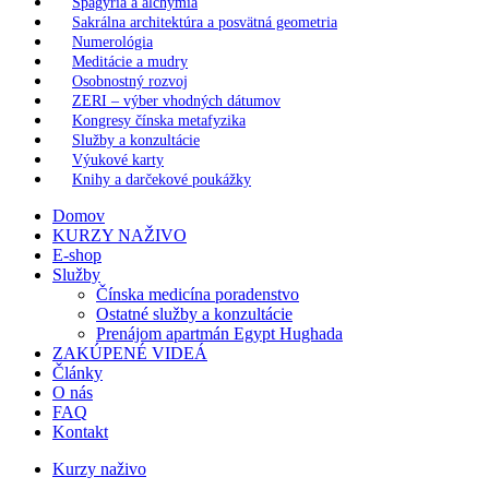
Spagýria a alchýmia
Sakrálna architektúra a posvätná geometria
Numerológia
Meditácie a mudry
Osobnostný rozvoj
ZERI – výber vhodných dátumov
Kongresy čínska metafyzika
Služby a konzultácie
Výukové karty
Knihy a darčekové poukážky
Domov
KURZY NAŽIVO
E-shop
Služby
Čínska medicína poradenstvo
Ostatné služby a konzultácie
Prenájom apartmán Egypt Hughada
ZAKÚPENÉ VIDEÁ
Články
O nás
FAQ
Kontakt
Kurzy naživo