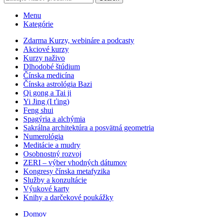
Menu
Kategórie
Zdarma Kurzy, webináre a podcasty
Akciové kurzy
Kurzy naživo
Dlhodobé štúdium
Čínska medicína
Čínska astrológia Bazi
Qi gong a Tai ji
Yi Jing (I ťing)
Feng shui
Spagýria a alchýmia
Sakrálna architektúra a posvätná geometria
Numerológia
Meditácie a mudry
Osobnostný rozvoj
ZERI – výber vhodných dátumov
Kongresy čínska metafyzika
Služby a konzultácie
Výukové karty
Knihy a darčekové poukážky
Domov