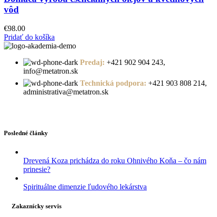
vôd
€
98.00
Pridať do košíka
Predaj:
+421 902 904 243,
info@metatron.sk
Technická podpora:
+421 903 808 214,
administrativa@metatron.sk
Posledné články
Drevená Koza prichádza do roku Ohnivého Koňa – čo nám
prinesie?
Spirituálne dimenzie ľudového lekárstva
Zakaznícky servis