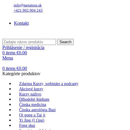
info@metatron.sk
+421 902 904 243
Piatok
, 7. August 2026.
Meniny má
Štefánia
, zajtra
Oskar
.
Kontakt
Piatok
, 7. August 2026.
Meniny má
Štefánia
, zajtra
Oskar
.
Search
Prihlásenie / registrácia
0
items
€
0.00
Menu
0
items
€
0.00
Kategórie produktov
Zdarma Kurzy, webináre a podcasty
Akciové kurzy
Kurzy naživo
Dlhodobé štúdium
Čínska medicína
Čínska astrológia Bazi
Qi gong a Tai ji
Yi Jing (I ťing)
Feng shui