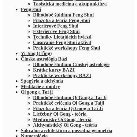
Taoistická medicína a akupunktúra
Feng shui
Dlhodobé štúdium Feng Shui
Filozofia a teória Feng Shui
Interiérové Feng Shui
Exteriérové Feng Shui
Techniky Lietajúcich hviezd
Časovanie Feng Shui aktivít
Praktické workshopy Feng Shui
Yi Jing (I ťing)
Čínska astrológia Bazi
Dlhodobé štúdium Čínskej astrológie
Krátke kurzy BAZI
Praktické workshopy BAZI
Spagýria a alchýmia
Meditácie a mudry
Qi gong a Tai ji
Dlhodobé štúdium Qi Gong a Tai Ji
Praktické cvičenia Qi Gong a Taiji
Filozofia a teória Qi Gong a Tai Ji
Liečebný Qi Gong - teória
Medicínsky Qi Gong - teória
Alchymistický Qi Gong - teória
Sakrálna architektúra a posvätná geometria
Numerológia