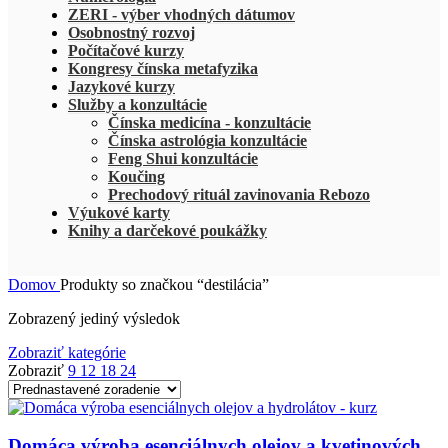
ZERI - výber vhodných dátumov
Osobnostný rozvoj
Počítačové kurzy
Kongresy čínska metafyzika
Jazykové kurzy
Služby a konzultácie
Čínska medicína - konzultácie
Čínska astrológia konzultácie
Feng Shui konzultácie
Koučing
Prechodový rituál zavinovania Rebozo
Výukové karty
Knihy a darčekové poukážky
Domov
Produkty so značkou “destilácia”
Zobrazený jediný výsledok
Zobraziť kategórie
Zobraziť
9
12
18
24
Domáca výroba esenciálnych olejov a kvetinových