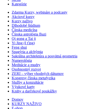
Kategórie
Zdarma Kurzy, webináre a podcasty
Akciové kurzy
Kurzy naživo
Dlhodobé štúdium
Čínska medicína
Čínska astrológia Bazi
Qi gong a Tai ji
Yi Jing (I ťing)
Feng shui
Spagýria a alchýmia
Sakrálna architektúra a posvätná geometria
Numerológia
Meditácie a mudry
Osobnostný rozvoj
ZERI – výber vhodných dátumov
Kongresy čínska metafyzika
Služby a konzultácie
Výukové karty
Knihy a darčekové poukážky
Domov
KURZY NAŽIVO
E-shop