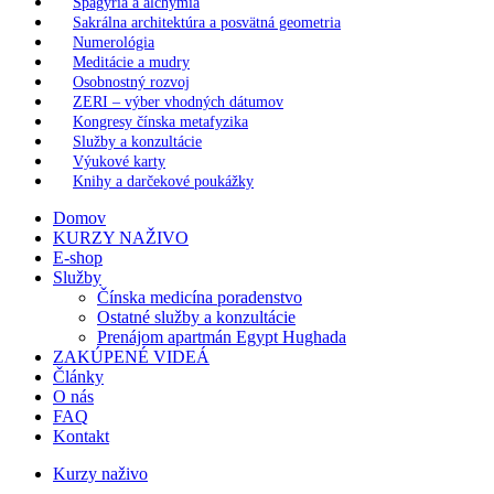
Spagýria a alchýmia
Sakrálna architektúra a posvätná geometria
Numerológia
Meditácie a mudry
Osobnostný rozvoj
ZERI – výber vhodných dátumov
Kongresy čínska metafyzika
Služby a konzultácie
Výukové karty
Knihy a darčekové poukážky
Domov
KURZY NAŽIVO
E-shop
Služby
Čínska medicína poradenstvo
Ostatné služby a konzultácie
Prenájom apartmán Egypt Hughada
ZAKÚPENÉ VIDEÁ
Články
O nás
FAQ
Kontakt
Kurzy naživo