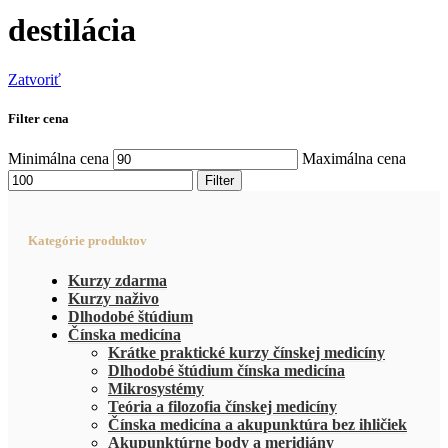
destilácia
Zatvoriť
Filter cena
Minimálna cena
Maximálna cena
Filter
Kategórie produktov
Kurzy zdarma
Kurzy naživo
Dlhodobé štúdium
Čínska medicína
Krátke praktické kurzy čínskej medicíny
Dlhodobé štúdium čínska medicína
Mikrosystémy
Teória a filozofia čínskej medicíny
Čínska medicína a akupunktúra bez ihličiek
Akupunktúrne body a meridiány