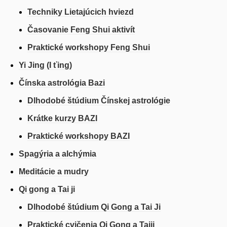
Techniky Lietajúcich hviezd
Časovanie Feng Shui aktivít
Praktické workshopy Feng Shui
Yi Jing (I ťing)
Čínska astrológia Bazi
Dlhodobé štúdium Čínskej astrológie
Krátke kurzy BAZI
Praktické workshopy BAZI
Spagýria a alchýmia
Meditácie a mudry
Qi gong a Tai ji
Dlhodobé štúdium Qi Gong a Tai Ji
Praktické cvičenia Qi Gong a Taiji