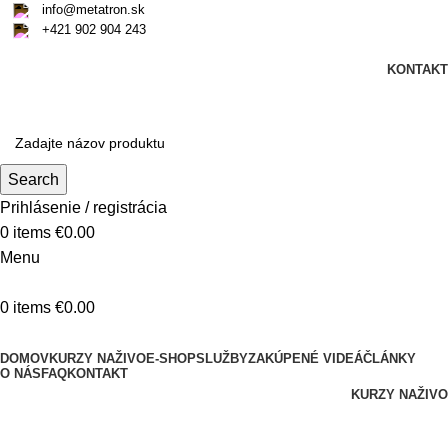
info@metatron.sk
+421 902 904 243
Štvrtok
, 6. August 2026.
Meniny má
Jozefína
, zajtra
Štefánia
.
KONTAKT
Štvrtok
, 6. August 2026.
Meniny má
Jozefína
, zajtra
Štefánia
.
Search
Prihlásenie / registrácia
0
items
€
0.00
Menu
0
items
€
0.00
Kategórie produktov
DOMOV
KURZY NAŽIVO
E-SHOP
SLUŽBY
ZAKÚPENÉ VIDEÁ
ČLÁNKY
O NÁS
FAQ
KONTAKT
KURZY NAŽIVO