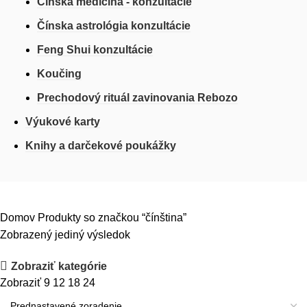
Čínska medicína - konzultácie
Čínska astrológia konzultácie
Feng Shui konzultácie
Koučing
Prechodový rituál zavinovania Rebozo
Výukové karty
Knihy a darčekové poukážky
Domov
Produkty so značkou “čínština”
Zobrazený jediný výsledok
Zobraziť kategórie
Zobraziť
9
12
18
24