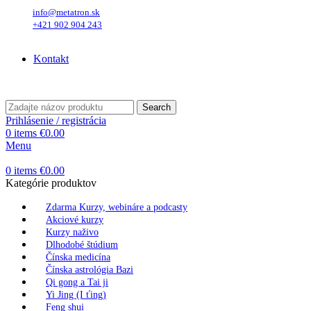
info@metatron.sk
+421 902 904 243
Piatok
, 7. August 2026.
Meniny má
Štefánia
, zajtra
Oskar
.
Kontakt
Piatok
, 7. August 2026.
Meniny má
Štefánia
, zajtra
Oskar
.
Search
Prihlásenie / registrácia
0
items
€
0.00
Menu
0
items
€
0.00
Kategórie produktov
Zdarma Kurzy, webináre a podcasty
Akciové kurzy
Kurzy naživo
Dlhodobé štúdium
Čínska medicína
Čínska astrológia Bazi
Qi gong a Tai ji
Yi Jing (I ťing)
Feng shui