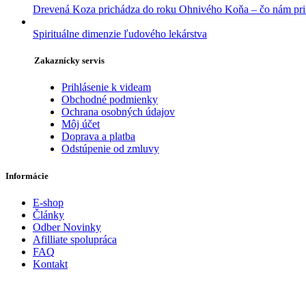
Drevená Koza prichádza do roku Ohnivého Koňa – čo nám pri
Spirituálne dimenzie ľudového lekárstva
Zakaznícky servis
Prihlásenie k videam
Obchodné podmienky
Ochrana osobných údajov
Môj účet
Doprava a platba
Odstúpenie od zmluvy
Informácie
E-shop
Články
Odber Novinky
Afilliate spolupráca
FAQ
Kontakt