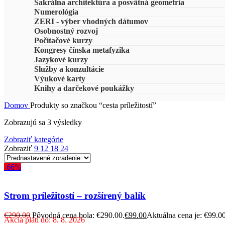
Sakrálna architektúra a posvätná geometria
Numerológia
ZERI - výber vhodných dátumov
Osobnostný rozvoj
Počítačové kurzy
Kongresy čínska metafyzika
Jazykové kurzy
Služby a konzultácie
Výukové karty
Knihy a darčekové poukážky
Domov
Produkty so značkou “cesta príležitostí”
Zobrazujú sa 3 výsledky
Zobraziť kategórie
Zobraziť
9
12
18
24
-66%
Strom príležitostí – rozšírený balík
€
290.00
Pôvodná cena bola: €290.00.
€
99.00
Aktuálna cena je: €99.00
Akcia platí do: 8. 8. 2026