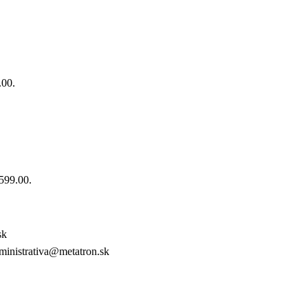
.00.
€599.00.
sk
inistrativa@metatron.sk