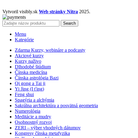
Vytvoril visibly.sk
Web stránky Nitra
2025.
Search
Menu
Kategórie
Zdarma Kurzy, webináre a podcasty
Akciové kurzy
Kurzy naživo
Dlhodobé štúdium
Čínska medicína
Čínska astrológia Bazi
Qi gong a Tai ji
Yi Jing (I ťing)
Feng shui
Spagýria a alchýmia
Sakrálna architektúra a posvätná geometria
Numerológia
Meditácie a mudry
Osobnostný rozvoj
ZERI – výber vhodných dátumov
Kongresy čínska metafyzika