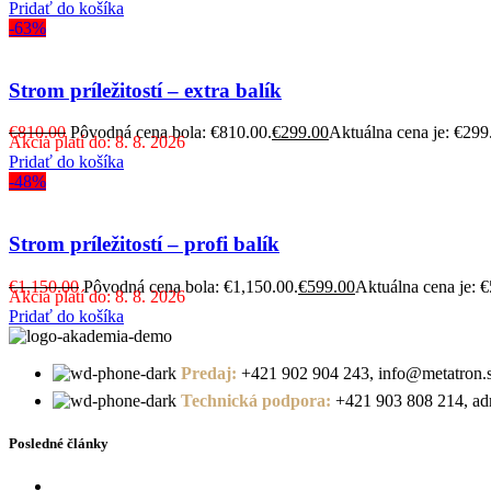
Pridať do košíka
-63%
Strom príležitostí – extra balík
€
810.00
Pôvodná cena bola: €810.00.
€
299.00
Aktuálna cena je: €299
Akcia platí do: 8. 8. 2026
Pridať do košíka
-48%
Strom príležitostí – profi balík
€
1,150.00
Pôvodná cena bola: €1,150.00.
€
599.00
Aktuálna cena je: 
Akcia platí do: 8. 8. 2026
Pridať do košíka
Predaj:
+421 902 904 243, info@metatron.
Technická podpora:
+421 903 808 214, adm
Posledné články