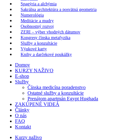
Spagýria a alchýmia
Sakrálna architektúra a posvätná geometria
Numerológia
Meditácie a mudry
Osobnostný rozvoj
ZERI – výber vhodných dátumov
Kongresy čínska metafyzika
Služby a konzultácie
Výukové karty
Knihy a darčekové poukážky
Domov
KURZY NAŽIVO
E-shop
Služby
Čínska medicína poradenstvo
Ostatné služby a konzultácie
Prenájom apartmán Egypt Hughada
ZAKÚPENÉ VIDEÁ
Články
O nás
FAQ
Kontakt
Kurzy naživo