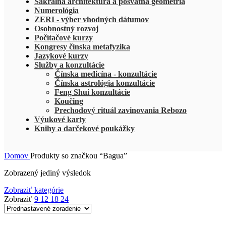
Sakrálna architektúra a posvätná geometria
Numerológia
ZERI - výber vhodných dátumov
Osobnostný rozvoj
Počítačové kurzy
Kongresy čínska metafyzika
Jazykové kurzy
Služby a konzultácie
Čínska medicína - konzultácie
Čínska astrológia konzultácie
Feng Shui konzultácie
Koučing
Prechodový rituál zavinovania Rebozo
Výukové karty
Knihy a darčekové poukážky
Domov
Produkty so značkou “Bagua”
Zobrazený jediný výsledok
Zobraziť kategórie
Zobraziť
9
12
18
24