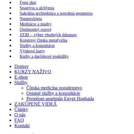
Feng shui
Spagýria a alchýmia
Sakrálna architektúra a posvätná geometria
Numerológia
Meditácie a mudry
Osobnostný rozvoj
ZERI – výber vhodných dátumov
Kongresy čínska metafyzika
Služby a konzultácie
Výukové karty
Knihy a darčekové poukážky
Domov
KURZY NAŽIVO
E-shop
Služby
Čínska medicína poradenstvo
Ostatné služby a konzultácie
Prenájom apartmán Egypt Hughada
ZAKÚPENÉ VIDEÁ
Články
O nás
FAQ
Kontakt