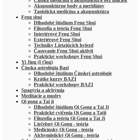
Čínska medicína a akupunktúra bez ihličiek
Akupunktúrne body a meridiány
Taoistická medicína a akupunktúra
Feng shui
Dlhodobé štúdium Feng Shui
Filozofia a teória Feng Shui
Interiérové Feng Shui
Exteriérové Feng Shui
Techniky Lietajúcich hviezd
Časovanie Feng Shui aktivít
Praktické workshopy Feng Shui
Yi Jing (I ťing)
Čínska astrológia Bazi
Dlhodobé štúdium Čínskej astrológie
Krátke kurzy BAZI
Praktické workshopy BAZI
Spagýria a alchýmia
Meditácie a mudry
Qi gong a Tai ji
Dlhodobé štúdium Qi Gong a Tai Ji
Praktické cvičenia Qi Gong a Taiji
Filozofia a teória Qi Gong a Tai Ji
Liečebný Qi Gong - teória
Medicínsky Qi Gong - teória
Alchymistický Qi Gong - teória