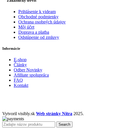
Zakaznícky servis
Prihlásenie k videam
Obchodné podmienky
Ochrana osobných údajov
Môj účet
Doprava a platba
Odstúpenie od zmluvy
Informácie
E-shop
Články
Odber Novinky
Afilliate spolupráca
FAQ
Kontakt
Vytvoril visibly.sk
Web stránky Nitra
2025.
Search