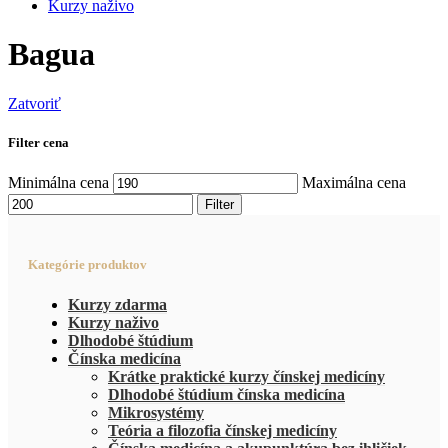
Kurzy naživo
Bagua
Zatvoriť
Filter cena
Minimálna cena
Maximálna cena
Filter
Kategórie produktov
Kurzy zdarma
Kurzy naživo
Dlhodobé štúdium
Čínska medicína
Krátke praktické kurzy čínskej medicíny
Dlhodobé štúdium čínska medicína
Mikrosystémy
Teória a filozofia čínskej medicíny