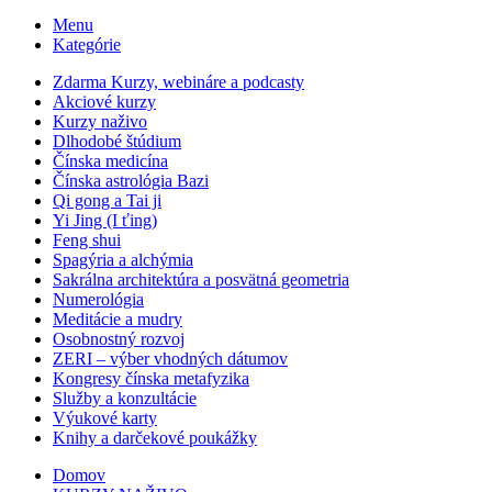
Menu
Kategórie
Zdarma Kurzy, webináre a podcasty
Akciové kurzy
Kurzy naživo
Dlhodobé štúdium
Čínska medicína
Čínska astrológia Bazi
Qi gong a Tai ji
Yi Jing (I ťing)
Feng shui
Spagýria a alchýmia
Sakrálna architektúra a posvätná geometria
Numerológia
Meditácie a mudry
Osobnostný rozvoj
ZERI – výber vhodných dátumov
Kongresy čínska metafyzika
Služby a konzultácie
Výukové karty
Knihy a darčekové poukážky
Domov