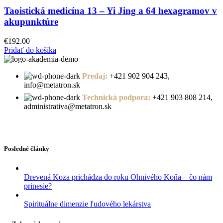
Taoistická medicína 13 – Yi Jing a 64 hexagramov v
akupunktúre
€
192.00
Pridať do košíka
Predaj:
+421 902 904 243,
info@metatron.sk
Technická podpora:
+421 903 808 214,
administrativa@metatron.sk
Posledné články
Drevená Koza prichádza do roku Ohnivého Koňa – čo nám
prinesie?
Spirituálne dimenzie ľudového lekárstva