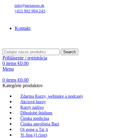
info@metatron.sk
+421 902 904 243
Štvrtok
, 6. August 2026.
Meniny má
Jozefína
, zajtra
Štefánia
.
Kontakt
Štvrtok
, 6. August 2026.
Meniny má
Jozefína
, zajtra
Štefánia
.
Search
Prihlásenie / registrácia
0
items
€
0.00
Menu
0
items
€
0.00
Kategórie produktov
Zdarma Kurzy, webináre a podcasty
Akciové kurzy
Kurzy naživo
Dlhodobé štúdium
Čínska medicína
Čínska astrológia Bazi
Qi gong a Tai ji
Yi Jing (I ťing)