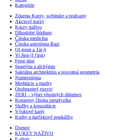
Kategórie
Zdarma Kurzy, webináre a podcasty
Akciové kurzy
Kurzy naživo
Dlhodobé štúdium
Čínska medicína
Čínska astrológia Bazi
Qi gong a Tai ji
Yi Jing (I ťing)
Feng shui
Spagýria a alchýmia
Sakrálna architektúra a posvätná geometria
Numerológia
Meditácie a mudry
Osobnostný rozvoj
ZERI – výber vhodných dátumov
Kongresy čínska metafyzika
Služby a konzultácie
Výukové karty
Knihy a darčekové poukážky
Domov
KURZY NAŽIVO
E-shop