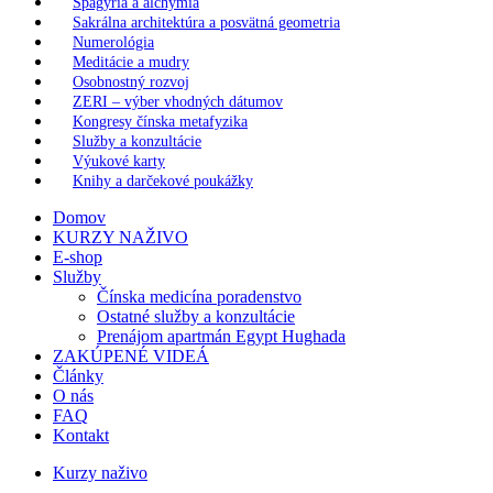
Spagýria a alchýmia
Sakrálna architektúra a posvätná geometria
Numerológia
Meditácie a mudry
Osobnostný rozvoj
ZERI – výber vhodných dátumov
Kongresy čínska metafyzika
Služby a konzultácie
Výukové karty
Knihy a darčekové poukážky
Domov
KURZY NAŽIVO
E-shop
Služby
Čínska medicína poradenstvo
Ostatné služby a konzultácie
Prenájom apartmán Egypt Hughada
ZAKÚPENÉ VIDEÁ
Články
O nás
FAQ
Kontakt
Kurzy naživo