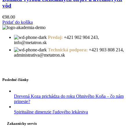
vôd
€
98.00
Pridať do košíka
Predaj:
+421 902 904 243,
info@metatron.sk
Technická podpora:
+421 903 808 214,
administrativa@metatron.sk
Posledné články
Drevená Koza prichádza do roku Ohnivého Koňa – čo nám
prinesie?
Spirituálne dimenzie ľudového lekárstva
Zakaznícky servis