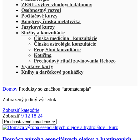
ZERI - výber vhodných dátumov
Osobnostný rozvoj
Počítačové kurzy
Kongresy čínska metafyzika
Jazykové kurzy
Služby a konzultácie
Čínska medicína - konzultácie
Čínska astrológia konzultácie
Feng Shui konzultácie
Koučing
Prechodový rituál zavinovania Rebozo
Výukové karty
Knihy a darčekové poukážky
Domov
Produkty so značkou “aromaterapia”
Zobrazený jediný výsledok
Zobraziť kategórie
Zobraziť
9
12
18
24
Domáca výroba esenciálnych olejov a kvetinových