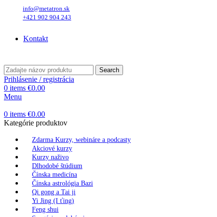
info@metatron.sk
+421 902 904 243
Piatok
, 7. August 2026.
Meniny má
Štefánia
, zajtra
Oskar
.
Kontakt
Piatok
, 7. August 2026.
Meniny má
Štefánia
, zajtra
Oskar
.
Search
Prihlásenie / registrácia
0
items
€
0.00
Menu
0
items
€
0.00
Kategórie produktov
Zdarma Kurzy, webináre a podcasty
Akciové kurzy
Kurzy naživo
Dlhodobé štúdium
Čínska medicína
Čínska astrológia Bazi
Qi gong a Tai ji
Yi Jing (I ťing)
Feng shui