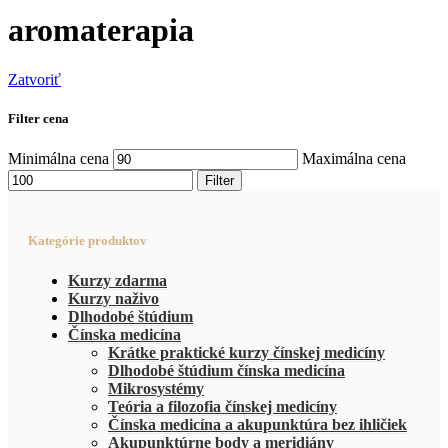
aromaterapia
Zatvoriť
Filter cena
Minimálna cena
Maximálna cena
Filter
Kategórie produktov
Kurzy zdarma
Kurzy naživo
Dlhodobé štúdium
Čínska medicína
Krátke praktické kurzy čínskej medicíny
Dlhodobé štúdium čínska medicína
Mikrosystémy
Teória a filozofia čínskej medicíny
Čínska medicína a akupunktúra bez ihličiek
Akupunktúrne body a meridiány