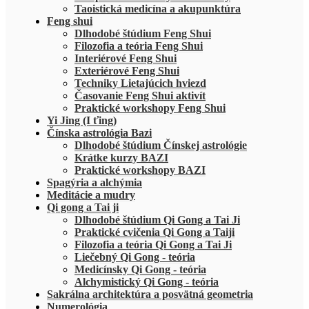
Taoistická medicína a akupunktúra
Feng shui
Dlhodobé štúdium Feng Shui
Filozofia a teória Feng Shui
Interiérové Feng Shui
Exteriérové Feng Shui
Techniky Lietajúcich hviezd
Časovanie Feng Shui aktivít
Praktické workshopy Feng Shui
Yi Jing (I ťing)
Čínska astrológia Bazi
Dlhodobé štúdium Čínskej astrológie
Krátke kurzy BAZI
Praktické workshopy BAZI
Spagýria a alchýmia
Meditácie a mudry
Qi gong a Tai ji
Dlhodobé štúdium Qi Gong a Tai Ji
Praktické cvičenia Qi Gong a Taiji
Filozofia a teória Qi Gong a Tai Ji
Liečebný Qi Gong - teória
Medicínsky Qi Gong - teória
Alchymistický Qi Gong - teória
Sakrálna architektúra a posvätná geometria
Numerológia