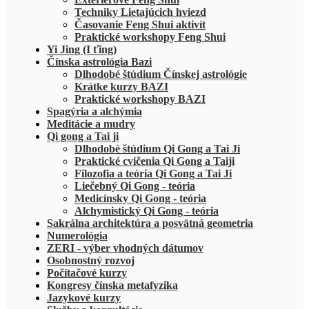
Techniky Lietajúcich hviezd
Časovanie Feng Shui aktivít
Praktické workshopy Feng Shui
Yi Jing (I ťing)
Čínska astrológia Bazi
Dlhodobé štúdium Čínskej astrológie
Krátke kurzy BAZI
Praktické workshopy BAZI
Spagýria a alchýmia
Meditácie a mudry
Qi gong a Tai ji
Dlhodobé štúdium Qi Gong a Tai Ji
Praktické cvičenia Qi Gong a Taiji
Filozofia a teória Qi Gong a Tai Ji
Liečebný Qi Gong - teória
Medicínsky Qi Gong - teória
Alchymistický Qi Gong - teória
Sakrálna architektúra a posvätná geometria
Numerológia
ZERI - výber vhodných dátumov
Osobnostný rozvoj
Počítačové kurzy
Kongresy čínska metafyzika
Jazykové kurzy