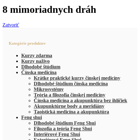
8 mimoriadnych dráh
Zatvoriť
Kategórie produktov
Kurzy zdarma
Kurzy naživo
Dlhodobé štúdium
Čínska medicína
Krátke praktické kurzy čínskej medicíny
Dlhodobé štúdium čínska medicína
Mikrosystémy
Teória a filozofia čínskej medicíny
Čínska medicína a akupunktúra bez ihličiek
Akupunktúrne body a meridiány
Taoistická medicína a akupunktúra
Feng shui
Dlhodobé štúdium Feng Shui
Filozofia a teória Feng Shui
Interiérové Feng Shui
Exteriérové Feng Shui