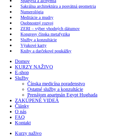
Spagýria a alchýmia
Sakrálna architektúra a posvätná geometria
Numerológia
Meditácie a mudry
Osobnostný rozvoj
ZERI – výber vhodných dátumov
Kongresy čínska metafyzika
Služby a konzultácie
Výukové karty
Knihy a darčekové poukážky
Domov
KURZY NAŽIVO
E-shop
Služby
Čínska medicína poradenstvo
Ostatné služby a konzultácie
Prenájom apartmán Egypt Hughada
ZAKÚPENÉ VIDEÁ
Články
O nás
FAQ
Kontakt
Kurzy naživo