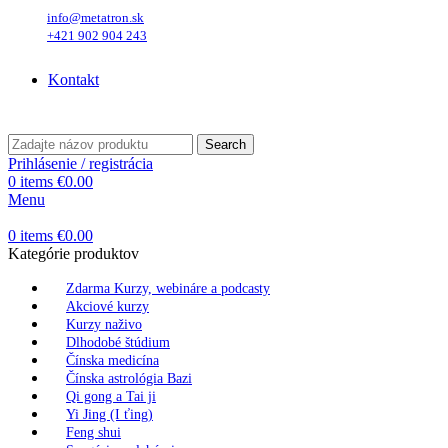
info@metatron.sk
+421 902 904 243
Piatok
, 7. August 2026.
Meniny má
Štefánia
, zajtra
Oskar
.
Kontakt
Piatok
, 7. August 2026.
Meniny má
Štefánia
, zajtra
Oskar
.
Search
Prihlásenie / registrácia
0
items
€
0.00
Menu
0
items
€
0.00
Kategórie produktov
Zdarma Kurzy, webináre a podcasty
Akciové kurzy
Kurzy naživo
Dlhodobé štúdium
Čínska medicína
Čínska astrológia Bazi
Qi gong a Tai ji
Yi Jing (I ťing)
Feng shui