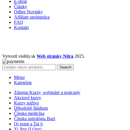
E-shop
Články
Odber Novinky
Afilliate spolupráca
FAQ
Kontakt
Vytvoril visibly.sk
Web stránky Nitra
2025.
Search
Menu
Kategórie
Zdarma Kurzy, webináre a podcasty
Akciové kurzy
Kurzy naživo
Dlhodobé štúdium
Čínska medicína
Čínska astrológia Bazi
Qi gong a Tai ji
Yi Jing (I ťing)