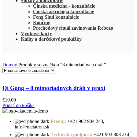
Služby a konzultácie
Čínska medicína - konzultácie
Čínska astrológia konzultácie
Feng Shui konzultácie
Koučing
Prechodový rituál zavinovania Rebozo
Výukové karty
Knihy a darčekové poukážky
Domov
Produkty so značkou “8 mimoriadnych dráh”
Qi Gong – 8 mimoriadnych dráh v praxi
€
10.00
Pridať do košíka
Predaj:
+421 902 904 243,
info@metatron.sk
Technická podpora:
+421 903 808 214,