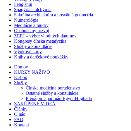
Feng shui
Spagýria a alchýmia
Sakrálna architektúra a posvätná geometria
Numerológia
Meditácie a mudry
Osobnostný rozvoj
ZERI – výber vhodných dátumov
Kongresy čínska metafyzika
Služby a konzultácie
Výukové karty
Knihy a darčekové poukážky
Domov
KURZY NAŽIVO
E-shop
Služby
Čínska medicína poradenstvo
Ostatné služby a konzultácie
Prenájom apartmán Egypt Hughada
ZAKÚPENÉ VIDEÁ
Články
O nás
FAQ
Kontakt