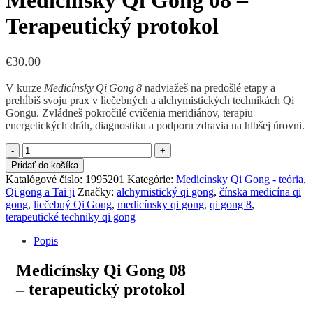
Medicínsky Qi Gong 08 –
€80.00.
€48.00
Terapeutický protokol
€
30.00
V kurze
Medicínsky Qi Gong 8
nadviažeš na predošlé etapy a
prehĺbiš svoju prax v liečebných a alchymistických technikách Qi
Gongu. Zvládneš pokročilé cvičenia meridiánov, terapiu
energetických dráh, diagnostiku a podporu zdravia na hlbšej úrovni.
množstvo
Medicínsky
Pridať do košíka
Qi
Katalógové číslo:
1995201
Kategórie:
Medicínsky Qi Gong - teória
,
Gong
Qi gong a Tai ji
Značky:
alchymistický qi gong
,
čínska medicína qi
08
gong
,
liečebný Qi Gong
,
medicínsky qi gong
,
qi gong 8
,
-
terapeutické techniky qi gong
Terapeutický
protokol
Popis
Medicínsky Qi Gong 08
– terapeutický protokol