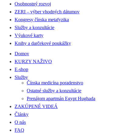
Osobnostný rozvoj
ZERI – výber vhodných dátumov
Kongresy čínska metafyzika
Služby a konzultácie
Výukové karty
Knihy a darčekové poukážky
Domov
KURZY NAŽIVO
E-shop
Služby
Čínska medicína poradenstvo
Ostatné služby a konzultácie
Prenájom apartmán Egypt Hughada
ZAKÚPENÉ VIDEÁ
Články
O nás
FAQ