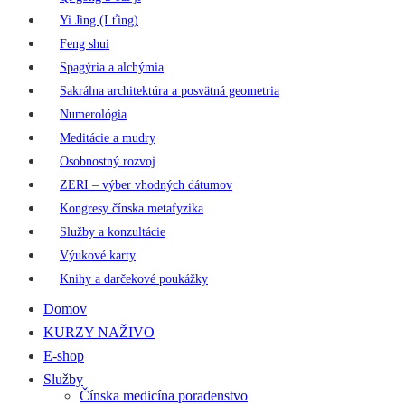
Yi Jing (I ťing)
Feng shui
Spagýria a alchýmia
Sakrálna architektúra a posvätná geometria
Numerológia
Meditácie a mudry
Osobnostný rozvoj
ZERI – výber vhodných dátumov
Kongresy čínska metafyzika
Služby a konzultácie
Výukové karty
Knihy a darčekové poukážky
Domov
KURZY NAŽIVO
E-shop
Služby
Čínska medicína poradenstvo