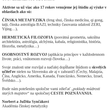
Aktívne sa už viac ako 17 rokov venujeme jej štúdiu aj výuke v
oblastiach ako sú:
ČÍNSKA METAFYZIKA
(feng shui, čínska medicína, qi gong,
taiji, čínska astrológia BAZI, techniky časovania udalostí ZERI,
Yijing…),
HERMETICKÁ FILOZOFIA
(posvätná geometria, sakrálna
architektúra, astrológia, alchýmia, kabala, religionistika, história,
filozofia, metafyzika…)
OSOBNOSTNÝ ROZVOJ
(aplikácia princípov v každodennom
živote, práci, vnútornom rozvoji človeka…)
Svoje znalosti sme rozvíjal a naďalej dopĺňame štúdiom u
skvelých
učiteľov
nielen na Slovensku ale aj v zahraničí (Čechy, Malajzia,
Čína, Anglicko, Amerika, Kanada, Francúzsko, Nemecko, Izrael,
Švédsko…).
Bude nám potešením spoločne vami zdieľať „
poklady múdrosti
starých majstrov
“ na spoločnej
CESTE POZNÁVANIA
.
Norbert a JuDita Synčákoví
Akadémia čínskej metafyziky