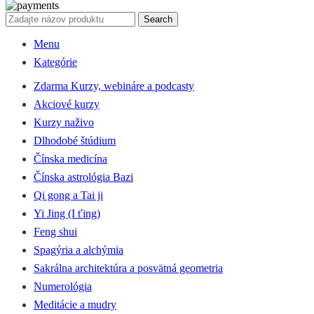
Search
Menu
Kategórie
Zdarma Kurzy, webináre a podcasty
Akciové kurzy
Kurzy naživo
Dlhodobé štúdium
Čínska medicína
Čínska astrológia Bazi
Qi gong a Tai ji
Yi Jing (I ťing)
Feng shui
Spagýria a alchýmia
Sakrálna architektúra a posvätná geometria
Numerológia
Meditácie a mudry