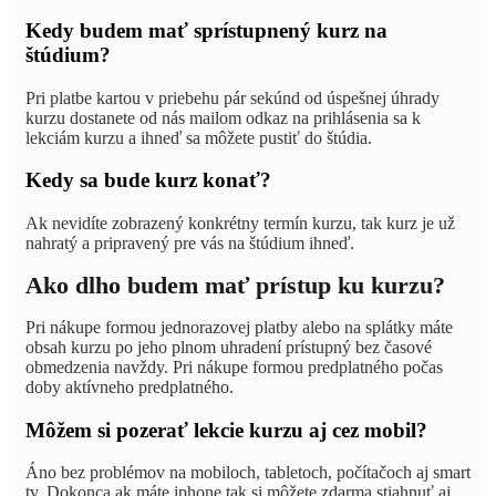
Kedy budem mať sprístupnený kurz na
štúdium?
Pri platbe kartou v priebehu pár sekúnd od úspešnej úhrady
kurzu dostanete od nás mailom odkaz na prihlásenia sa k
lekciám kurzu a ihneď sa môžete pustiť do štúdia.
Kedy sa bude kurz konať?
Ak nevidíte zobrazený konkrétny termín kurzu, tak kurz je už
nahratý a pripravený pre vás na štúdium ihneď.
Ako dlho budem mať prístup ku kurzu?
Pri nákupe formou jednorazovej platby alebo na splátky máte
obsah kurzu po jeho plnom uhradení prístupný bez časové
obmedzenia navždy. Pri nákupe formou predplatného počas
doby aktívneho predplatného.
Môžem si pozerať lekcie kurzu aj cez mobil?
Áno bez problémov na mobiloch, tabletoch, počítačoch aj smart
tv. Dokonca ak máte iphone tak si môžete zdarma stiahnuť aj