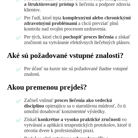
a štruktúrovaný prístup
k liečeniu a podpore zdravia
klientov.
Pre ľudí, ktorí trpia
komplexnými alebo chronickými
zdravotnými problémami
a chcú prevziať plnú
kontrolu nad svojím procesom uzdravenia.
Pre tých, ktorí chcú
pochopiť proces liečenia
a získať
zručnosti na vytváranie efektívnych liečebných plánov.
Aké sú požadované vstupné znalosti?
Pre účasť na kurze nie sú požadované žiadne vstupné
znalosti.
Akou premenou prejdeš?
Začneš vnímať
proces liečenia ako vedeckú
disciplínu
opierajúcu sa o starodávnu múdrosť, čo ti
umožní dosahovať konzistentné výsledky.
Získaš
konkrétne a vysoko praktické zručnosti
vo
vytváraní a aplikácii terapeutických protokolov, ktoré ti
otvoria dvere k profesionálnej praxi.