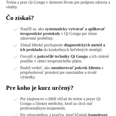
Teória a prax Qi Gongu v dennom živote pre podporu zdravia a
vitality.
Čo získaš?
Naučíš sa, ako
systematicky vytvárať a aplikovať
terapeutické protokoly
v Qi Gongu pre rôzne
zdravotné problémy.
Získaš hlboké pochopenie
diagnostických metód a
ich prekladu
do konkrétnych liečebných stratégií.
Osvojíš si
pokročilé techniky Qi Gongu
a ich cielené
použitie v rámci terapeutického plánu.
Budeš vedieť, ako
monitorovať pokrok klienta
a
prispôsobovať protokol pre maximálne a trvalé
výsledky.
Pre koho je kurz určený?
Pre záujemcov o hlbší vhľad do teórie a praxe Qi
Gongu a čínskej medicíny, ktorí sa chcú stať
profesionálnym terapeutom.
Pre zdravotníkov a koučov, ktorí hľadajú
komplexný