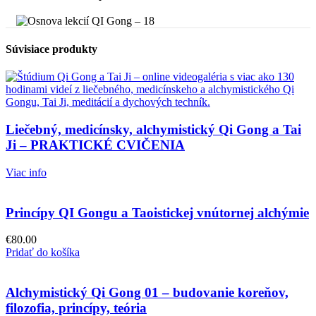
Súvisiace produkty
Liečebný, medicínsky, alchymistický Qi Gong a Tai
Ji – PRAKTICKÉ CVIČENIA
Viac info
Princípy QI Gongu a Taoistickej vnútornej alchýmie
€
80.00
Pridať do košíka
Alchymistický Qi Gong 01 – budovanie koreňov,
filozofia, princípy, teória