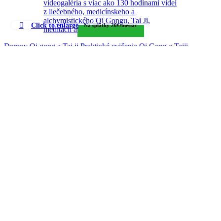
Click to enlarge
Na splátky 20€/mesiac
Domov
Qi gong a Tai ji
Praktické cvičenia Qi Gong a Taiji
Liečebný, medicínsky, alchymistický Qi Gong a Tai Ji –
PRAKTICKÉ CVIČENIA
Zong Qi - Energia predkov v praxi qi gongu
€
5.00
Back to products
Karty akupunktúrne body 1. časť - Kov - Pľúca a Hrubé črevo
€
18.00
Pôvodná cena bola: €18.00.
€
15.00
Aktuálna cena je: €15.00.
Liečebný, medicínsky,
alchymistický Qi Gong a Tai Ji
– PRAKTICKÉ CVIČENIA
Vstúp do plnej verzie kurzu „Liečebný medicínsky alchymistický Qi
Gong a Tai Ji“ – intenzívna kombinácia pohybu, dychu a liečiacich