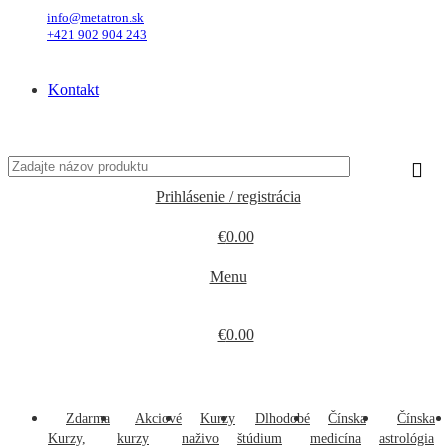
info@metatron.sk
+421 902 904 243
Pondelok
, 10. August 2026.
Meniny má
Vavrinec
, zajtra
Zuzana
.
Kontakt
Pondelok
, 10. August 2026.
Meniny má
Vavrinec
, zajtra
Zuzana
.
Prihlásenie / registrácia
€
0.00
Menu
€
0.00
Kategórie produktov
Zdarma
Akciové
Kurzy
Dlhodobé
Čínska
Čínska
Kurzy,
kurzy
naživo
štúdium
medicína
astrológia