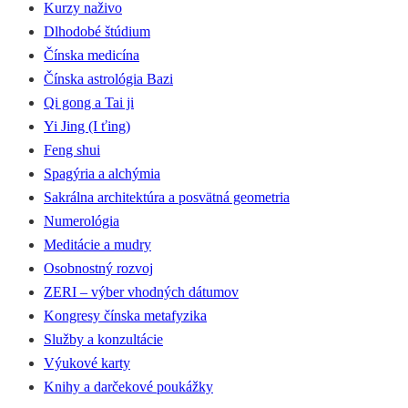
Kurzy naživo
Dlhodobé štúdium
Čínska medicína
Čínska astrológia Bazi
Qi gong a Tai ji
Yi Jing (I ťing)
Feng shui
Spagýria a alchýmia
Sakrálna architektúra a posvätná geometria
Numerológia
Meditácie a mudry
Osobnostný rozvoj
ZERI – výber vhodných dátumov
Kongresy čínska metafyzika
Služby a konzultácie
Výukové karty
Knihy a darčekové poukážky