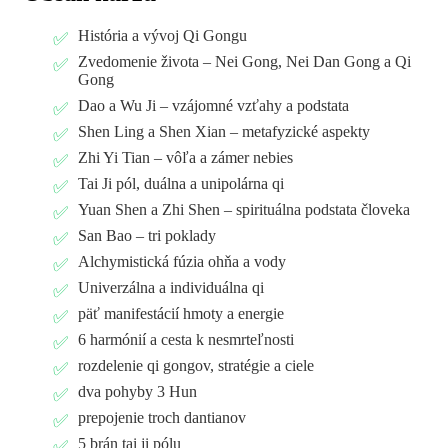
História a vývoj Qi Gongu
Zvedomenie života – Nei Gong, Nei Dan Gong a Qi
Gong
Dao a Wu Ji – vzájomné vzťahy a podstata
Shen Ling a Shen Xian – metafyzické aspekty
Zhi Yi Tian – vôľa a zámer nebies
Tai Ji pól, duálna a unipolárna qi
Yuan Shen a Zhi Shen – spirituálna podstata človeka
San Bao – tri poklady
Alchymistická fúzia ohňa a vody
Univerzálna a individuálna qi
päť manifestácií hmoty a energie
6 harmónií a cesta k nesmrteľnosti
rozdelenie qi gongov, stratégie a ciele
dva pohyby 3 Hun
prepojenie troch dantianov
5 brán tai ji pólu