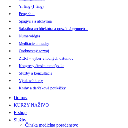
Yi Jing (I ťing)
Feng shui
Spagýria a alchýmia
Sakrálna architektúra a posvätná geometria
Numerológia
Meditácie a mudry
Osobnostný rozvoj
ZERI – výber vhodných dátumov
Kongresy čínska metafyzika
Služby a konzultácie
Výukové karty
Knihy a darčekové poukážky
Domov
KURZY NAŽIVO
E-shop
Služby
Čínska medicína poradenstvo