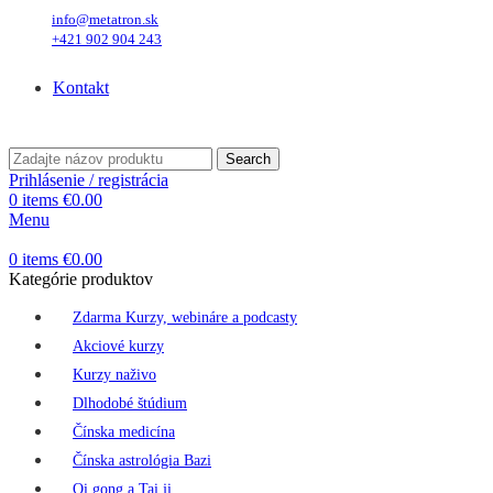
info@metatron.sk
+421 902 904 243
Piatok
, 7. August 2026.
Meniny má
Štefánia
, zajtra
Oskar
.
Kontakt
Piatok
, 7. August 2026.
Meniny má
Štefánia
, zajtra
Oskar
.
Search
Prihlásenie / registrácia
0
items
€
0.00
Menu
0
items
€
0.00
Kategórie produktov
Zdarma Kurzy, webináre a podcasty
Akciové kurzy
Kurzy naživo
Dlhodobé štúdium
Čínska medicína
Čínska astrológia Bazi
Qi gong a Tai ji