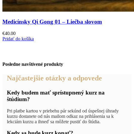
Medicínsky Qi Gong 01 – Liečba slovom
€
40.00
Pridať do košíka
Posledne navštívené produkty
Najčastejšie otázky a odpovede
Kedy budem mať sprístupnený kurz na
štúdium?
Pri platbe kartou v priebehu pár sekúnd od úspešnej úhrady
kurzu dostanete od nás mailom odkaz na prihlásenia sa k
lekciám kurzu a ihneď sa môžete pustiť do štúdia.
Kedy sa bude kurz konať?