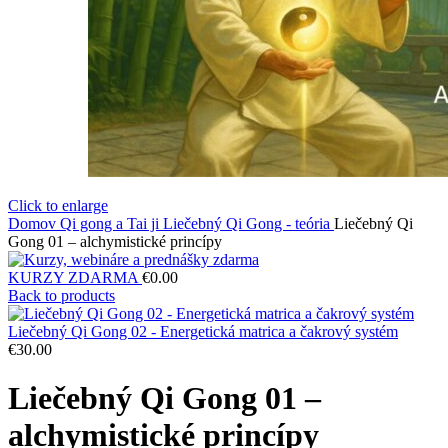
Click to enlarge
Domov
Qi gong a Tai ji
Liečebný Qi Gong - teória
Liečebný Qi
Gong 01 – alchymistické princípy
KURZY ZDARMA
€
0.00
Back to products
Liečebný Qi Gong 02 - Energetická matrica a čakrový systém
€
30.00
Liečebný Qi Gong 01 –
alchymistické princípy