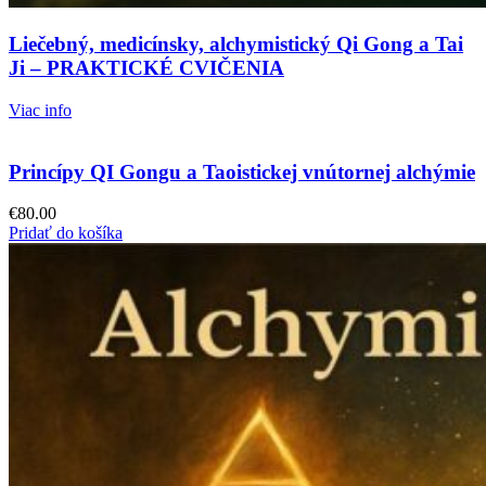
Liečebný, medicínsky, alchymistický Qi Gong a Tai
Ji – PRAKTICKÉ CVIČENIA
Viac info
Princípy QI Gongu a Taoistickej vnútornej alchýmie
€
80.00
Pridať do košíka