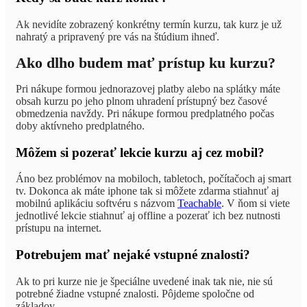
Ak nevidíte zobrazený konkrétny termín kurzu, tak kurz je už
nahratý a pripravený pre vás na štúdium ihneď.
Ako dlho budem mať prístup ku kurzu?
Pri nákupe formou jednorazovej platby alebo na splátky máte
obsah kurzu po jeho plnom uhradení prístupný bez časové
obmedzenia navždy. Pri nákupe formou predplatného počas
doby aktívneho predplatného.
Môžem si pozerať lekcie kurzu aj cez mobil?
Áno bez problémov na mobiloch, tabletoch, počítačoch aj smart
tv. Dokonca ak máte iphone tak si môžete zdarma stiahnuť aj
mobilnú aplikáciu softvéru s názvom
Teachable
. V ňom si viete
jednotlivé lekcie stiahnuť aj offline a pozerať ich bez nutnosti
prístupu na internet.
Potrebujem mať nejaké vstupné znalosti?
Ak to pri kurze nie je špeciálne uvedené inak tak nie, nie sú
potrebné žiadne vstupné znalosti. Pôjdeme spoločne od
základov.