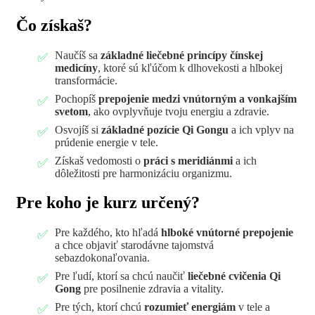
Čo získaš?
Naučíš sa
základné liečebné princípy čínskej
medicíny
, ktoré sú kľúčom k dlhovekosti a hlbokej
transformácie.
Pochopíš
prepojenie medzi vnútorným a vonkajším
svetom
, ako ovplyvňuje tvoju energiu a zdravie.
Osvojíš si
základné pozície Qi Gongu
a ich vplyv na
prúdenie energie v tele.
Získaš vedomosti o
práci s meridiánmi
a ich
dôležitosti pre harmonizáciu organizmu.
Pre koho je kurz určený?
Pre každého, kto hľadá
hlboké vnútorné prepojenie
a chce objaviť starodávne tajomstvá
sebazdokonaľovania.
Pre ľudí, ktorí sa chcú naučiť
liečebné cvičenia Qi
Gong
pre posilnenie zdravia a vitality.
Pre tých, ktorí chcú
rozumieť energiám
v tele a