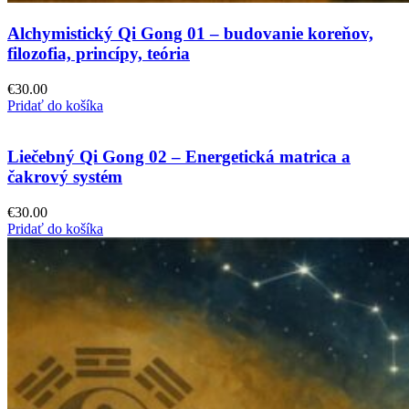
Alchymistický Qi Gong 01 – budovanie koreňov,
filozofia, princípy, teória
€
30.00
Pridať do košíka
Liečebný Qi Gong 02 – Energetická matrica a
čakrový systém
€
30.00
Pridať do košíka