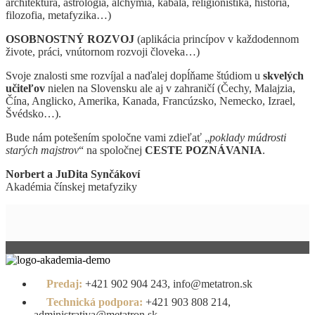
architektúra, astrológia, alchýmia, kabala, religionistika, história,
filozofia, metafyzika…)
OSOBNOSTNÝ ROZVOJ
(aplikácia princípov v každodennom
živote, práci, vnútornom rozvoji človeka…)
Svoje znalosti sme rozvíjal a naďalej dopĺňame štúdiom u
skvelých
učiteľov
nielen na Slovensku ale aj v zahraničí (Čechy, Malajzia,
Čína, Anglicko, Amerika, Kanada, Francúzsko, Nemecko, Izrael,
Švédsko…).
Bude nám potešením spoločne vami zdieľať „
poklady múdrosti
starých majstrov
“ na spoločnej
CESTE POZNÁVANIA
.
Norbert a JuDita Synčákoví
Akadémia čínskej metafyziky
Predaj:
+421 902 904 243, info@metatron.sk
Technická podpora:
+421 903 808 214,
administrativa@metatron.sk