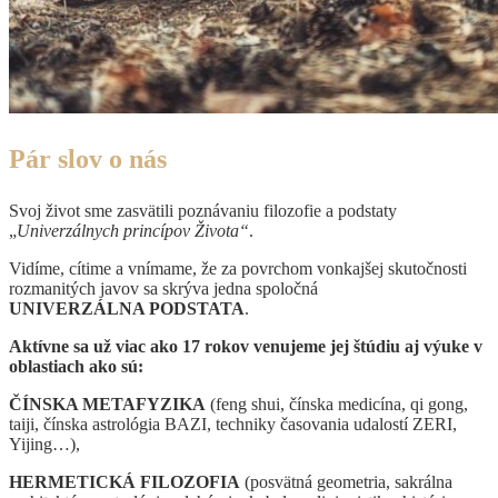
Pár slov o nás
Svoj život sme zasvätili poznávaniu filozofie a podstaty
„
Univerzálnych princípov Života“
.
Vidíme, cítime a vnímame, že za povrchom vonkajšej skutočnosti
rozmanitých javov sa skrýva jedna spoločná
UNIVERZÁLNA PODSTATA
.
Aktívne sa už viac ako 17 rokov venujeme jej štúdiu aj výuke v
oblastiach ako sú:
ČÍNSKA METAFYZIKA
(feng shui, čínska medicína, qi gong,
taiji, čínska astrológia BAZI, techniky časovania udalostí ZERI,
Yijing…),
HERMETICKÁ FILOZOFIA
(posvätná geometria, sakrálna