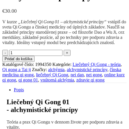
€
30.00
V kurze
„Liečebný Qi Gong 01 – alchymistické princípy“
vstúpiš do
sveta Qi Gongu a čínskej medicíny od úplných základov. Naučíš sa
základné princípy starodávnej praxe – od filozofie Dao a Wu Ji, cez
meridiány, základné pozície, až po techniky pre podporu zdravia a
vitality. Ideálny vstupný modul bez predchádzajúcich znalostí.
množstvo
Liečebný
Pridať do košíka
Qi
Katalógové číslo:
1994350
Kategórie:
Liečebný Qi Gong - teória
,
Gong
Qi gong a Tai ji
Značky:
alchýmia
,
alchymistické princípy
,
čínska
01
medicína qi gong
,
liečebný Qi Gong
,
nei dan
,
nei gong
,
online kurz
-
qi gong
,
qi gong 01
,
vnútorná alchýmia
,
zdravie qi gong
alchymistické
princípy
Popis
Liečebný Qi Gong 01
- alchymistické princípy
Teória a prax Qi Gongu v dennom živote pre podporu zdravia a
vitality.