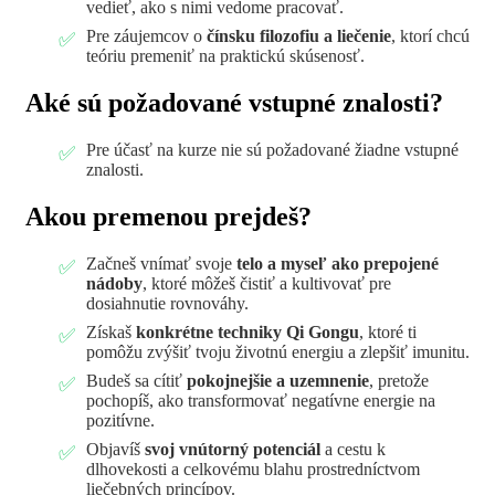
vedieť, ako s nimi vedome pracovať.
Pre záujemcov o
čínsku filozofiu a liečenie
, ktorí chcú
teóriu premeniť na praktickú skúsenosť.
Aké sú požadované vstupné znalosti?
Pre účasť na kurze nie sú požadované žiadne vstupné
znalosti.
Akou premenou prejdeš?
Začneš vnímať svoje
telo a myseľ ako prepojené
nádoby
, ktoré môžeš čistiť a kultivovať pre
dosiahnutie rovnováhy.
Získaš
konkrétne techniky Qi Gongu
, ktoré ti
pomôžu zvýšiť tvoju životnú energiu a zlepšiť imunitu.
Budeš sa cítiť
pokojnejšie a uzemnenie
, pretože
pochopíš, ako transformovať negatívne energie na
pozitívne.
Objavíš
svoj vnútorný potenciál
a cestu k
dlhovekosti a celkovému blahu prostredníctvom
liečebných princípov.