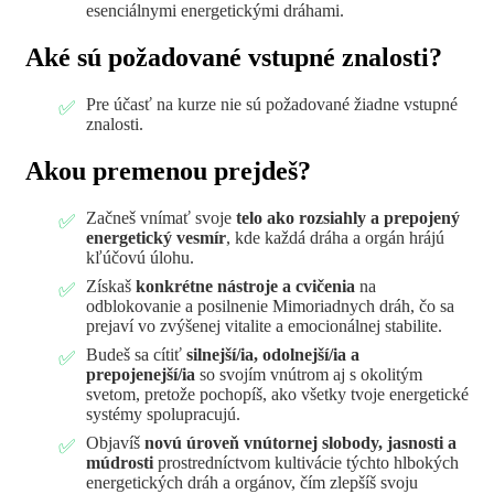
esenciálnymi energetickými dráhami.
Aké sú požadované vstupné znalosti?
Pre účasť na kurze nie sú požadované žiadne vstupné
znalosti.
Akou premenou prejdeš?
Začneš vnímať svoje
telo ako rozsiahly a prepojený
energetický vesmír
, kde každá dráha a orgán hrájú
kľúčovú úlohu.
Získaš
konkrétne nástroje a cvičenia
na
odblokovanie a posilnenie Mimoriadnych dráh, čo sa
prejaví vo zvýšenej vitalite a emocionálnej stabilite.
Budeš sa cítiť
silnejší/ia, odolnejší/ia a
prepojenejší/ia
so svojím vnútrom aj s okolitým
svetom, pretože pochopíš, ako všetky tvoje energetické
systémy spolupracujú.
Objavíš
novú úroveň vnútornej slobody, jasnosti a
múdrosti
prostredníctvom kultivácie týchto hlbokých
energetických dráh a orgánov, čím zlepšíš svoju