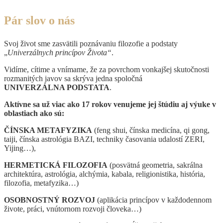
Pár slov o nás
Svoj život sme zasvätili poznávaniu filozofie a podstaty
„
Univerzálnych princípov Života“
.
Vidíme, cítime a vnímame, že za povrchom vonkajšej skutočnosti
rozmanitých javov sa skrýva jedna spoločná
UNIVERZÁLNA PODSTATA
.
Aktívne sa už viac ako 17 rokov venujeme jej štúdiu aj výuke v
oblastiach ako sú:
ČÍNSKA METAFYZIKA
(feng shui, čínska medicína, qi gong,
taiji, čínska astrológia BAZI, techniky časovania udalostí ZERI,
Yijing…),
HERMETICKÁ FILOZOFIA
(posvätná geometria, sakrálna
architektúra, astrológia, alchýmia, kabala, religionistika, história,
filozofia, metafyzika…)
OSOBNOSTNÝ ROZVOJ
(aplikácia princípov v každodennom
živote, práci, vnútornom rozvoji človeka…)