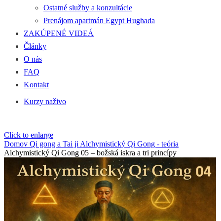
Ostatné služby a konzultácie
Prenájom apartmán Egypt Hughada
ZAKÚPENÉ VIDEÁ
Články
O nás
FAQ
Kontakt
Kurzy naživo
Click to enlarge
Domov
Qi gong a Tai ji
Alchymistický Qi Gong - teória
Alchymistický Qi Gong 05 – božská iskra a tri princípy