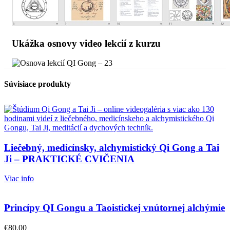
Ukážka osnovy video lekcií z kurzu
Súvisiace produkty
Liečebný, medicínsky, alchymistický Qi Gong a Tai
Ji – PRAKTICKÉ CVIČENIA
Viac info
Princípy QI Gongu a Taoistickej vnútornej alchýmie
€
80.00