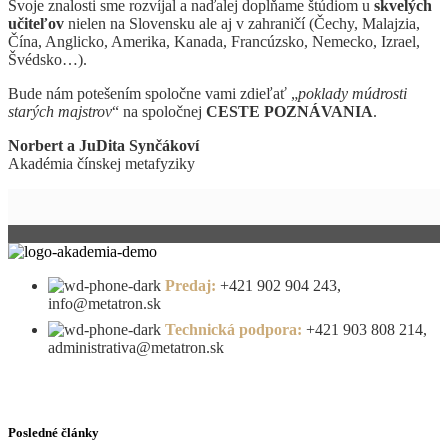
Svoje znalosti sme rozvíjal a naďalej dopĺňame štúdiom u
skvelých
učiteľov
nielen na Slovensku ale aj v zahraničí (Čechy, Malajzia,
Čína, Anglicko, Amerika, Kanada, Francúzsko, Nemecko, Izrael,
Švédsko…).
Bude nám potešením spoločne vami zdieľať „
poklady múdrosti
starých majstrov
“ na spoločnej
CESTE POZNÁVANIA
.
Norbert a JuDita Synčákoví
Akadémia čínskej metafyziky
Predaj:
+421 902 904 243,
info@metatron.sk
Technická podpora:
+421 903 808 214,
administrativa@metatron.sk
Posledné články