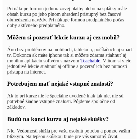
Pri nákupe formou jednorazovej platby alebo na splátky máte
obsah kurzu po jeho plnom uhradení prístupný bez časové
obmedzenia navždy. Pri nákupe formou predplatného počas
doby aktívneho predplatného.
Môžem si pozerať lekcie kurzu aj cez mobil?
Áno bez problémov na mobiloch, tabletoch, počítačoch aj smart
tv. Dokonca ak máte iphone tak si môžete zdarma stiahnuť aj
mobilnú aplikáciu softvéru s názvom
Teachable
. V ňom si viete
jednotlivé lekcie stiahnuť aj offline a pozerať ich bez nutnosti
prístupu na internet.
Potrebujem mať nejaké vstupné znalosti?
Ak to pri kurze nie je špeciálne uvedené inak tak nie, nie sú
potrebné žiadne vstupné znalosti. Pôjdeme spoločne od
základov.
Budú na konci kurzu aj nejaké skúšky?
Nie. Vedomosti slúžia pre vašu osobnú potrebu a pomoc vašim
blízkym. Najlepšou skúškou bude pre vás samotný život.