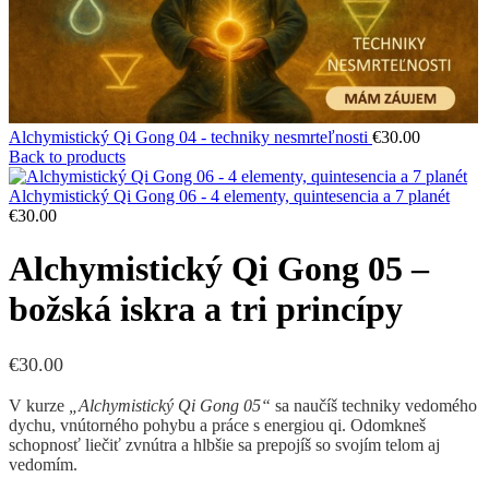
Alchymistický Qi Gong 04 - techniky nesmrteľnosti
€
30.00
Back to products
Alchymistický Qi Gong 06 - 4 elementy, quintesencia a 7 planét
€
30.00
Alchymistický Qi Gong 05 –
božská iskra a tri princípy
€
30.00
V kurze
„Alchymistický Qi Gong 05“
sa naučíš techniky vedomého
dychu, vnútorného pohybu a práce s energiou qi. Odomkneš
schopnosť liečiť zvnútra a hlbšie sa prepojíš so svojím telom aj
vedomím.