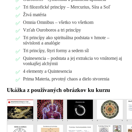
Tri filozofické princípy – Mercurius, Síra a Soľ
Živá matéria
Omnia Omnibus – všetko vo všetkom
Vzťah Ouroboros a tri princípy
Tri princípy ako spirituálna podstata v hmote –
súvislosti a analógie
Tri princípy, štyri formy a sedem síl
Quinesencia – podstata a jej extrakcia vo vnútornej aj
vonkajšej alchýmii
4 elementy a Quintesencia
Prima Materia, prvotný chaos a dielo stvorenia
Ukážka z používaných obrázkov ku kurzu