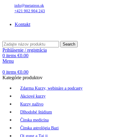
info@metatron.sk
+421 902 904 243
Piatok
, 7. August 2026.
Meniny má
Štefánia
, zajtra
Oskar
.
Kontakt
Piatok
, 7. August 2026.
Meniny má
Štefánia
, zajtra
Oskar
.
Search
Prihlásenie / registrácia
0
items
€
0.00
Menu
0
items
€
0.00
Kategórie produktov
Zdarma Kurzy, webináre a podcasty
Akciové kurzy
Kurzy naživo
Dlhodobé štúdium
Čínska medicína
Čínska astrológia Bazi
Qi gong a Tai ji