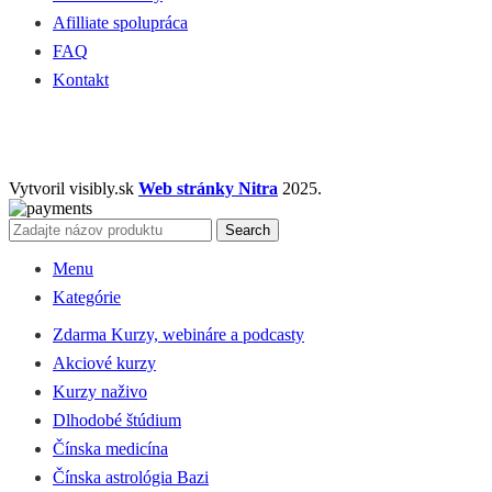
Afilliate spolupráca
FAQ
Kontakt
Vytvoril visibly.sk
Web stránky Nitra
2025.
Search
Menu
Kategórie
Zdarma Kurzy, webináre a podcasty
Akciové kurzy
Kurzy naživo
Dlhodobé štúdium
Čínska medicína
Čínska astrológia Bazi