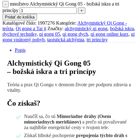
množstvo Alchymistický Qi Gong 05 - božská iskra a tri
princípy
Pridať do košíka
Katalógové číslo:
1997276
Kategórie:
Alchymistický Qi Gong -
teória
,
Qi gong a Tai ji
Značky:
alchymistický qi gong
,
božská iskra
,
dychové techniky
,
qi gong 05
,
qi gong dych
,
qi gong online kurz
,
qi
gong vnútorný pohyb
,
taoistická alchýmia
,
tri princípy
Popis
Alchymistický Qi Gong 05
– božská iskra a tri princípy
Teória a prax Qi Gongu v dennom živote pre podporu zdravia a
vitality.
Čo získaš?
Naučíš sa, čo sú
Mimoriadne dráhy (Osem
mimoriadnych meridiánov)
a prečo sú považované
za najhlbšie energetické cesty v tvojom tele.
Získaš hlboké pochopenie
prepojenia týchto dráh s