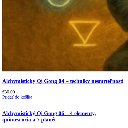
Alchymistický Qi Gong 04 – techniky nesmrteľnosti
€
30.00
Pridať do košíka
Alchymistický Qi Gong 06 – 4 elementy,
quintesencia a 7 planét