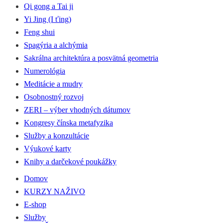
Qi gong a Tai ji
Yi Jing (I ťing)
Feng shui
Spagýria a alchýmia
Sakrálna architektúra a posvätná geometria
Numerológia
Meditácie a mudry
Osobnostný rozvoj
ZERI – výber vhodných dátumov
Kongresy čínska metafyzika
Služby a konzultácie
Výukové karty
Knihy a darčekové poukážky
Domov
KURZY NAŽIVO
E-shop
Služby