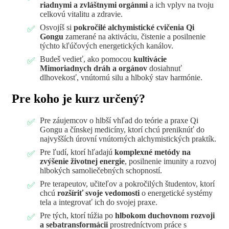
riadnymi a zvláštnymi orgánmi
a ich vplyv na tvoju
celkovú vitalitu a zdravie.
Osvojíš si
pokročilé alchymistické cvičenia Qi
Gongu
zamerané na aktiváciu, čistenie a posilnenie
týchto kľúčových energetických kanálov.
Budeš vedieť, ako pomocou
kultivácie
Mimoriadnych dráh a orgánov
dosiahnuť
dlhovekosť, vnútornú silu a hlboký stav harmónie.
Pre koho je kurz určený?
Pre záujemcov o hlbší vhľad do teórie a praxe Qi
Gongu a čínskej medicíny, ktorí chcú preniknúť do
najvyšších úrovní vnútorných alchymistických praktík.
Pre ľudí, ktorí hľadajú
komplexné metódy na
zvýšenie životnej energie
, posilnenie imunity a rozvoj
hlbokých samoliečebných schopností.
Pre terapeutov, učiteľov a pokročilých študentov, ktorí
chcú
rozšíriť svoje vedomosti
o energetické systémy
tela a integrovať ich do svojej praxe.
Pre tých, ktorí túžia po
hlbokom duchovnom rozvoji
a sebatransformácii
prostredníctvom práce s