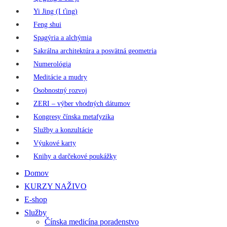
Yi Jing (I ťing)
Feng shui
Spagýria a alchýmia
Sakrálna architektúra a posvätná geometria
Numerológia
Meditácie a mudry
Osobnostný rozvoj
ZERI – výber vhodných dátumov
Kongresy čínska metafyzika
Služby a konzultácie
Výukové karty
Knihy a darčekové poukážky
Domov
KURZY NAŽIVO
E-shop
Služby
Čínska medicína poradenstvo