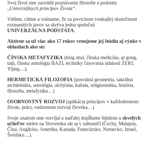
Svoj život sme zasvätili poznávaniu filozofie a podstaty
„
Univerzálnych princípov Života“
.
Vidíme, cítime a vnímame, že za povrchom vonkajšej skutočnosti
rozmanitých javov sa skrýva jedna spoločná
UNIVERZÁLNA PODSTATA
.
Aktívne sa už viac ako 17 rokov venujeme jej štúdiu aj výuke 
oblastiach ako sú:
ČÍNSKA METAFYZIKA
(feng shui, čínska medicína, qi gong,
taiji, čínska astrológia BAZI, techniky časovania udalostí ZERI,
Yijing…),
HERMETICKÁ FILOZOFIA
(posvätná geometria, sakrálna
architektúra, astrológia, alchýmia, kabala, religionistika, história,
filozofia, metafyzika…)
OSOBNOSTNÝ ROZVOJ
(aplikácia princípov v každodennom
živote, práci, vnútornom rozvoji človeka…)
Svoje znalosti sme rozvíjal a naďalej dopĺňame štúdiom u
skvelých
učiteľov
nielen na Slovensku ale aj v zahraničí (Čechy, Malajzia,
Čína, Anglicko, Amerika, Kanada, Francúzsko, Nemecko, Izrael,
Švédsko…).