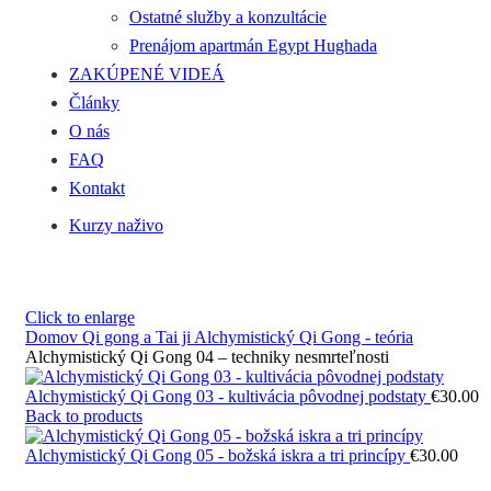
Ostatné služby a konzultácie
Prenájom apartmán Egypt Hughada
ZAKÚPENÉ VIDEÁ
Články
O nás
FAQ
Kontakt
Kurzy naživo
Click to enlarge
Domov
Qi gong a Tai ji
Alchymistický Qi Gong - teória
Alchymistický Qi Gong 04 – techniky nesmrteľnosti
Alchymistický Qi Gong 03 - kultivácia pôvodnej podstaty
€
30.00
Back to products
Alchymistický Qi Gong 05 - božská iskra a tri princípy
€
30.00