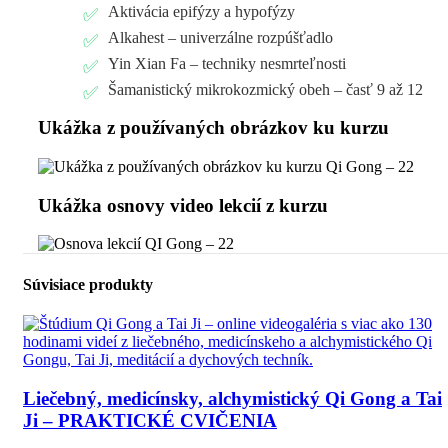
Aktivácia epifýzy a hypofýzy
Alkahest – univerzálne rozpúšťadlo
Yin Xian Fa – techniky nesmrteľnosti
Šamanistický mikrokozmický obeh – časť 9 až 12
Ukážka z používaných obrázkov ku kurzu
Ukážka osnovy video lekcií z kurzu
Súvisiace produkty
Liečebný, medicínsky, alchymistický Qi Gong a Tai
Ji – PRAKTICKÉ CVIČENIA