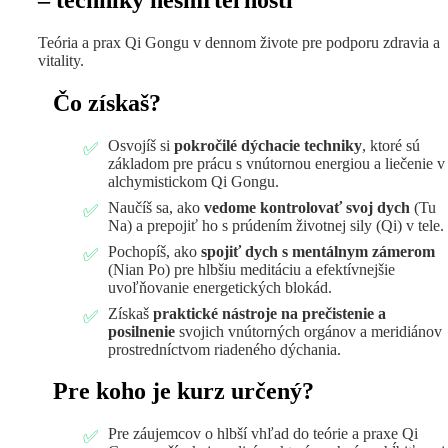
Teória a prax Qi Gongu v dennom živote pre podporu zdravia a
vitality.
Čo získaš?
Osvojíš si
pokročilé dýchacie techniky
, ktoré sú
základom pre prácu s vnútornou energiou a liečenie v
alchymistickom Qi Gongu.
Naučíš sa, ako
vedome kontrolovať svoj dych
(Tu
Na) a prepojiť ho s prúdením životnej sily (Qi) v tele.
Pochopíš, ako
spojiť dych s mentálnym zámerom
(Nian Po) pre hlbšiu meditáciu a efektívnejšie
uvoľňovanie energetických blokád.
Získaš
praktické nástroje na prečistenie a
posilnenie
svojich vnútorných orgánov a meridiánov
prostredníctvom riadeného dýchania.
Pre koho je kurz určený?
Pre záujemcov o hlbší vhľad do teórie a praxe Qi