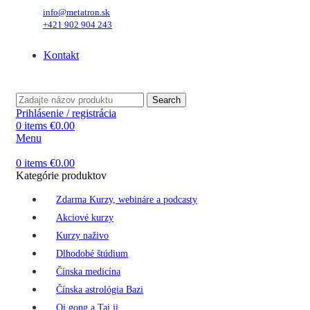
info@metatron.sk
+421 902 904 243
Pondelok
, 10. August 2026.
Meniny má
Vavrinec
, zajtra
Zuzana
.
Kontakt
Pondelok
, 10. August 2026.
Meniny má
Vavrinec
, zajtra
Zuzana
.
Search
Prihlásenie / registrácia
0
items
€
0.00
Menu
0
items
€
0.00
Kategórie produktov
Zdarma Kurzy, webináre a podcasty
Akciové kurzy
Kurzy naživo
Dlhodobé štúdium
Čínska medicína
Čínska astrológia Bazi
Qi gong a Tai ji