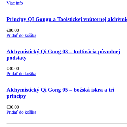
Viac info
Princípy QI Gongu a Taoistickej vnútornej alchými
€
80.00
Pridať do košíka
Alchymistický Qi Gong 03 – kultivácia pôvodnej
podstaty
€
30.00
Pridať do košíka
Alchymistický Qi Gong 05 – božská iskra a tri
princípy
€
30.00
Pridať do košíka