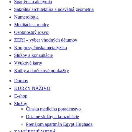
Spagýria a alchýmia
Sakrálna architektúra a posvätná geometria
Numerológia
Meditácie a mudry
Osobnostný rozvoj
ZERI – výber vhodných dátumov
Kongresy čínska metafyzika
Služby a konzultácie
Výukové karty
Knihy a darčekové poukážky
Domov
KURZY NAŽIVO
E-shop
Služby
Čínska medicína poradenstvo
Ostatné služby a konzultácie
Prenájom apartmán Egypt Hughada
ZAKÚPENÉ VIDEÁ