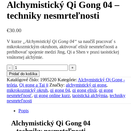
Alchymistický Qi Gong 04 –
techniky nesmrteľnosti
€
30.00
V kurze
„Alchymistický Qi Gong 04“
sa naučíš pracovať s
mikrokozmickým okruhom, aktivovať elixír nesmrteľnosti a
prehlbovať spojenie medzi Jing, Qi a Shen v praxi taoistickej
vnútornej alchýmie.
množstvo
Alchymistický
Pridať do košíka
Qi
Katalógové číslo:
1995220
Kategórie:
Alchymistický Qi Gong -
Gong
teória
,
Qi gong a Tai ji
Značky:
alchymistický qi gong
,
04
mikrokozmický okruh
,
qi gong 04
,
qi gong elixír
,
qi gong
-
nesmrteľnosť
,
qi gong online kurz
,
taoistická alchýmia
,
techniky
techniky
nesmrteľnosti
nesmrteľnosti
Popis
Alchymistický Qi Gong 04
– techniky nesmrteľnosti