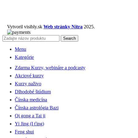
Vytvoril visibly.sk
Web stránky Nitra
2025.
Search
Menu
Kategórie
Zdarma Kurzy, webináre a podcasty
Akciové kurzy
Kurzy naživo
Dlhodobé štúdium
Čínska medicína
Čínska astrológia Bazi
Qi gong a Tai ji
Yi Jing (I ťing)
Feng shui