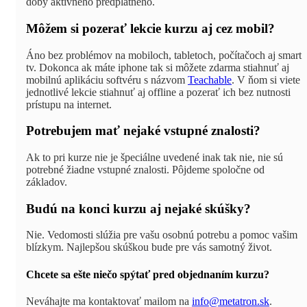
doby aktívneho predplatného.
Môžem si pozerať lekcie kurzu aj cez mobil?
Áno bez problémov na mobiloch, tabletoch, počítačoch aj smart
tv. Dokonca ak máte iphone tak si môžete zdarma stiahnuť aj
mobilnú aplikáciu softvéru s názvom
Teachable
. V ňom si viete
jednotlivé lekcie stiahnuť aj offline a pozerať ich bez nutnosti
prístupu na internet.
Potrebujem mať nejaké vstupné znalosti?
Ak to pri kurze nie je špeciálne uvedené inak tak nie, nie sú
potrebné žiadne vstupné znalosti. Pôjdeme spoločne od
základov.
Budú na konci kurzu aj nejaké skúšky?
Nie. Vedomosti slúžia pre vašu osobnú potrebu a pomoc vašim
blízkym. Najlepšou skúškou bude pre vás samotný život.
Chcete sa ešte niečo spýtať pred objednaním kurzu?
Neváhajte ma kontaktovať mailom na
info@metatron.sk
.