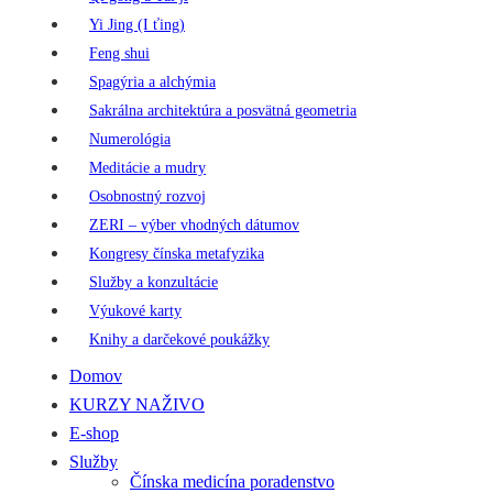
Yi Jing (I ťing)
Feng shui
Spagýria a alchýmia
Sakrálna architektúra a posvätná geometria
Numerológia
Meditácie a mudry
Osobnostný rozvoj
ZERI – výber vhodných dátumov
Kongresy čínska metafyzika
Služby a konzultácie
Výukové karty
Knihy a darčekové poukážky
Domov
KURZY NAŽIVO
E-shop
Služby
Čínska medicína poradenstvo