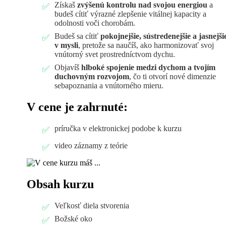
Získaš
zvýšenú kontrolu nad svojou energiou
a
budeš cítiť výrazné zlepšenie vitálnej kapacity a
odolnosti voči chorobám.
Budeš sa cítiť
pokojnejšie, sústredenejšie a jasnejši
v mysli
, pretože sa naučíš, ako harmonizovať svoj
vnútorný svet prostredníctvom dychu.
Objavíš
hlboké spojenie medzi dychom a tvojím
duchovným rozvojom
, čo ti otvorí nové dimenzie
sebapoznania a vnútorného mieru.
V cene je zahrnuté:
príručka v elektronickej podobe k kurzu
video záznamy z teórie
Obsah kurzu
Veľkosť diela stvorenia
Božské oko