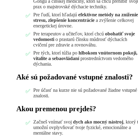
Gongu a čínskej medicíny, ktorí sa chcú prehĺbiť svoj
prax o majstrovské dýchacie techniky.
Pre ľudí, ktorí hľadajú
efektívne metódy na zníženie
stresu, zlepšenie koncentrácie
a zvýšenie celkovej
energetickej úrovne.
Pre terapeutov a učiteľov, ktorí chcú
obohatiť svoje
vedomosti
o prastarú čínsku múdrosť dýchacích
cvičení pre zdravie a rovnováhu.
Pre tých, ktorí túžia po
hlbokom vnútornom pokoji,
vitalite a sebaovládaní
prostredníctvom vedomého
dýchania.
Aké sú požadované vstupné znalosti?
Pre účasť na kurze nie sú požadované žiadne vstupné
znalosti.
Akou premenou prejdeš?
Začneš vnímať svoj
dych ako mocný nástroj
, ktorý t
umožní ovplyvňovať tvoje fyzické, emocionálne a
mentálne stavy.