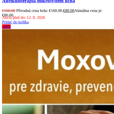
Aurikuloterapia mikrosystém ucha
€
160.00
Pôvodná cena bola: €160.00.
€
80.00
Aktuálna cena je:
€80.00.
Akcia platí do: 12. 8. 2026
Pridať do košíka
-40%