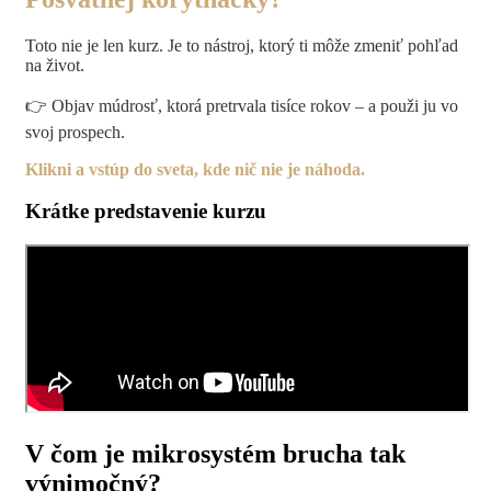
Toto nie je len kurz. Je to nástroj, ktorý ti môže zmeniť pohľad
na život.
👉 Objav múdrosť, ktorá pretrvala tisíce rokov – a použi ju vo
svoj prospech.
Klikni a vstúp do sveta, kde nič nie je náhoda.
Krátke predstavenie kurzu
V čom je mikrosystém brucha tak
výnimočný?