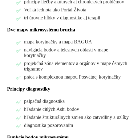
princípy liečby akútnych aj chronických problémov
Veľká jednota ako Portál Života
tri úrovne hĺbky v diagnostike aj terapii
Dve mapy mikrosystému brucha
mapa korytnačky a mapa BAGUA
navigácia bodov a telesných oblastí v mape
korytnačky
projekčná zóna elementov a orgánov v mape ôsmych
trigramov
práca s komplexnou mapou Posvätnej korytnačky
Princípy diagnostiky
palpačná diagnostika
hľadanie citlých Ashi bodov
hľadanie štrukturálnych zmien ako zatvrdliny a uzlíky
diagnostika pozorovaním
Funkcie bodov mikrosystému