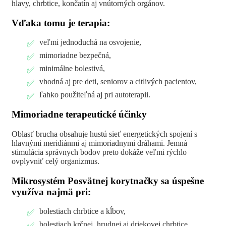
hlavy, chrbtice, končatín aj vnútorných orgánov.
Vďaka tomu je terapia:
veľmi jednoduchá na osvojenie,
mimoriadne bezpečná,
minimálne bolestivá,
vhodná aj pre deti, seniorov a citlivých pacientov,
ľahko použiteľná aj pri autoterapii.
Mimoriadne terapeutické účinky
Oblasť brucha obsahuje hustú sieť energetických spojení s
hlavnými meridiánmi aj mimoriadnymi dráhami. Jemná
stimulácia správnych bodov preto dokáže veľmi rýchlo
ovplyvniť celý organizmus.
Mikrosystém Posvätnej korytnačky sa úspešne
využíva najmä pri:
bolestiach chrbtice a kĺbov,
bolestiach krčnej, hrudnej aj driekovej chrbtice,