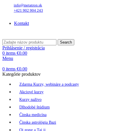
info@metatron.sk
+421 902 904 243
Pondelok
, 10. August 2026.
Meniny má
Vavrinec
, zajtra
Zuzana
.
Kontakt
Pondelok
, 10. August 2026.
Meniny má
Vavrinec
, zajtra
Zuzana
.
Search
Prihlásenie / registrácia
0
items
€
0.00
Menu
0
items
€
0.00
Kategórie produktov
Zdarma Kurzy, webináre a podcasty
Akciové kurzy
Kurzy naživo
Dlhodobé štúdium
Čínska medicína
Čínska astrológia Bazi
Qi gong a Tai ji