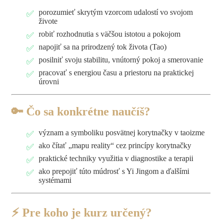
porozumieť skrytým vzorcom udalostí vo svojom
živote
robiť rozhodnutia s väčšou istotou a pokojom
napojiť sa na prirodzený tok života (Tao)
posilniť svoju stabilitu, vnútorný pokoj a smerovanie
pracovať s energiou času a priestoru na praktickej
úrovni
🔑 Čo sa konkrétne naučíš?
význam a symboliku posvätnej korytnačky v taoizme
ako čítať „mapu reality“ cez princípy korytnačky
praktické techniky využitia v diagnostike a terapii
ako prepojiť túto múdrosť s Yi Jingom a ďalšími
systémami
⚡ Pre koho je kurz určený?