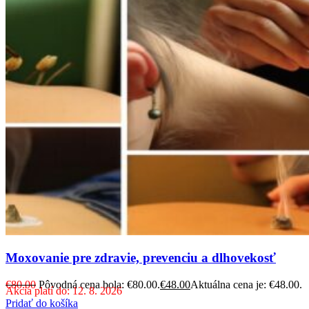
Moxovanie pre zdravie, prevenciu a dlhovekosť
€
80.00
Pôvodná cena bola: €80.00.
€
48.00
Aktuálna cena je: €48.00.
Akcia platí do: 12. 8. 2026
Pridať do košíka