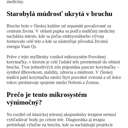
medicíny.
Starobylá múdrosť ukrytá v bruchu
Brucho bolo v čínskej kultúre od nepamäti považované za
centrum života. V oblasti pupka sa podľa tradičnej medicíny
nachádza miesto, kde sa počas embryonálneho vývoja
formovalo celé telo a kde sa sústreďuje pôvodná životná
energia Yuan Qi.
Práve z tejto myšlienky vznikol mikrosystém Posvätnej
korytnačky, v ktorom je celé ľudské telo premietnuté do oblasti
brucha. Tvar jednotlivých zón pripomína pancier korytnačky –
symbol dlhovekosti, stability, zdravia a múdrosti. V čínskej
tradícii patrí korytnačka medzi štyri posvätné zvieratá a už tisíce
rokov predstavuje spojenie medzi Nebom a Zemou.
Prečo je tento mikrosystém
výnimočný?
Na rozdiel od klasickej telesnej akupunktúry terapeut nemusí
vyhľadávať body po celom tele. Diagnostika aj terapia
prebiehajú výlučne na bruchu, kde sa nachádzajú projekcie