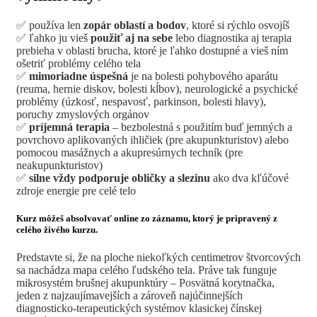
✅ používa len
zopár oblastí a bodov
, ktoré si rýchlo osvojíš
✅ ľahko ju vieš
použiť aj na sebe
lebo diagnostika aj terapia
prebieha v oblasti brucha, ktoré je ľahko dostupné a vieš ním
ošetriť problémy celého tela
✅
mimoriadne úspešná
je na bolesti pohybového aparátu
(reuma, hernie diskov, bolesti kĺbov), neurologické a psychické
problémy (úzkosť, nespavosť, parkinson, bolesti hlavy),
poruchy zmyslových orgánov
✅
príjemná terapia
– bezbolestná s použitím buď jemných a
povrchovo aplikovaných ihličiek (pre akupunkturistov) alebo
pomocou masážnych a akupresúrnych techník (pre
neakupunkturistov)
✅
silne vždy podporuje obličky a slezinu
ako dva kľúčové
zdroje energie pre celé telo
Kurz môžeš absolvovať online zo záznamu, ktorý je pripravený z
celého živého kurzu.
Predstavte si, že na ploche niekoľkých centimetrov štvorcových
sa nachádza mapa celého ľudského tela. Práve tak funguje
mikrosystém brušnej akupunktúry – Posvätná korytnačka,
jeden z najzaujímavejších a zároveň najúčinnejších
diagnosticko-terapeutických systémov klasickej čínskej