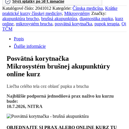
Štyri splátky po 50 € mesačne
Katalógové číslo:
2041012
Kategórie:
Čínska medicína
,
Krátke
praktické kurzy čínskej medicíny
,
Mikrosystémy
Značky:
akupunktúra brucho
,
brušná akupunktúra
,
diagnostika pupku
,
kurz
online
,
mikrosystém brucha
,
posvätná korytnačka
,
pupok terapia
,
Qi
TČM
Popis
Ďalšie informácie
Posvätná korytnačka
Mikrosystém brušnej akupunktúry
online kurz
Liečba celého tela cez oblasť pupku a brucha
Najbližšie podporná jednodňová prax naživo ku kurzu
bude:
10.7.2026, NITRA
OBJEDNAJTE SI PRAX ALEBO ONLINE KURZ TU