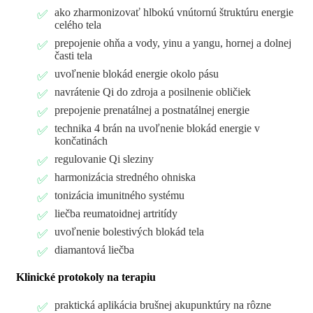
ako zharmonizovať hlbokú vnútornú štruktúru energie
celého tela
prepojenie ohňa a vody, yinu a yangu, hornej a dolnej
časti tela
uvoľnenie blokád energie okolo pásu
navrátenie Qi do zdroja a posilnenie obličiek
prepojenie prenatálnej a postnatálnej energie
technika 4 brán na uvoľnenie blokád energie v
končatinách
regulovanie Qi sleziny
harmonizácia stredného ohniska
tonizácia imunitného systému
liečba reumatoidnej artritídy
uvoľnenie bolestivých blokád tela
diamantová liečba
Klinické protokoly na terapiu
praktická aplikácia brušnej akupunktúry na rôzne