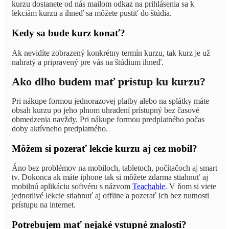
kurzu dostanete od nás mailom odkaz na prihlásenia sa k
lekciám kurzu a ihneď sa môžete pustiť do štúdia.
Kedy sa bude kurz konať?
Ak nevidíte zobrazený konkrétny termín kurzu, tak kurz je už
nahratý a pripravený pre vás na štúdium ihneď.
Ako dlho budem mať prístup ku kurzu?
Pri nákupe formou jednorazovej platby alebo na splátky máte
obsah kurzu po jeho plnom uhradení prístupný bez časové
obmedzenia navždy. Pri nákupe formou predplatného počas
doby aktívneho predplatného.
Môžem si pozerať lekcie kurzu aj cez mobil?
Áno bez problémov na mobiloch, tabletoch, počítačoch aj smart
tv. Dokonca ak máte iphone tak si môžete zdarma stiahnuť aj
mobilnú aplikáciu softvéru s názvom
Teachable
. V ňom si viete
jednotlivé lekcie stiahnuť aj offline a pozerať ich bez nutnosti
prístupu na internet.
Potrebujem mať nejaké vstupné znalosti?