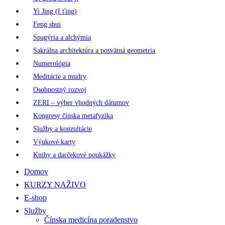
Yi Jing (I ťing)
Feng shui
Spagýria a alchýmia
Sakrálna architektúra a posvätná geometria
Numerológia
Meditácie a mudry
Osobnostný rozvoj
ZERI – výber vhodných dátumov
Kongresy čínska metafyzika
Služby a konzultácie
Výukové karty
Knihy a darčekové poukážky
Domov
KURZY NAŽIVO
E-shop
Služby
Čínska medicína poradenstvo