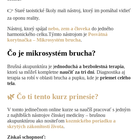
👉 Staré taoistické školy mali nástroj, ktorý im pomáhal vidieť
za oponu reality.
Nástroj, ktorý spájal
nebo, zem a človeka
do jedného
harmonického celku.Týmto nástrojom je
Posvätná
korytnačka – Mikrosystém brucha
.
Čo je mikrosystém brucha?
Brušná akupunktúra je j
ednoduchá a bezbolestná terapia
,
ktorú sa môžeš kompletne
naučiť za tri dni
. Diagnostika aj
terapia sa robí v oblasti brucha a pupku, kde je
priemet celého
tela
.
🌿 Čo ti tento kurz prinesie?
V tomto jedinečnom online kurze sa naučíš pracovať s jedným
z najhlbších nástrojov čínskej medicíny – brušnou
akupunktúrou ako nositeľom
kozmického poriadku a
skrytých zákonitostí života
.
Získaš schopnosť: