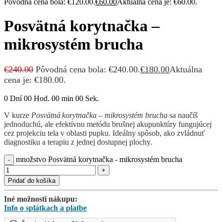
Pôvodná cena bola: €120.00.
€
60.00
Aktuálna cena je: €60.00.
Posvätná korytnačka –
mikrosystém brucha
€
240.00
Pôvodná cena bola: €240.00.
€
180.00
Aktuálna
cena je: €180.00.
0
Dní
00
Hod.
00
min
00
Sek.
V kurze
Posvätná korytnačka – mikrosystém brucha
sa naučíš
jednoduchú, ale efektívnu metódu brušnej akupunktúry fungujúcej
cez projekciu tela v oblasti pupku. Ideálny spôsob, ako zvládnuť
diagnostiku a terapiu z jednej dostupnej plochy.
množstvo Posvätná korytnačka - mikrosystém brucha
Pridať do košíka
Iné možnosti nákupu:
Info o splátkach a platbe