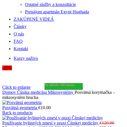
Ostatné služby a konzultácie
Prenájom apartmán Egypt Hughada
ZAKÚPENÉ VIDEÁ
Články
O nás
FAQ
Kontakt
Kurzy naživo
-25%
Na splátky 50€/mesiac
Click to enlarge
Domov
Čínska medicína
Mikrosystémy
Posvätná korytnačka –
mikrosystém brucha
Posvätná geometria
€
10.00
Back to products
Používanie bylinných zmesí v praxi Čínskej medicíny
€
120.00