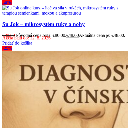
-40%
Su Jok – mikrosystém ruky a nohy
€
80.00
Pôvodná cena bola: €80.00.
€
48.00
Aktuálna cena je: €48.00.
Akcia platí do: 12. 8. 2026
Pridať do košíka
-25%