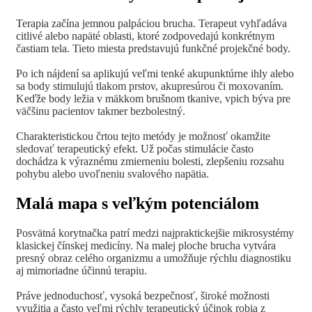
Terapia začína jemnou palpáciou brucha. Terapeut vyhľadáva
citlivé alebo napäté oblasti, ktoré zodpovedajú konkrétnym
častiam tela. Tieto miesta predstavujú funkčné projekčné body.
Po ich nájdení sa aplikujú veľmi tenké akupunktúrne ihly alebo
sa body stimulujú tlakom prstov, akupresúrou či moxovaním.
Keďže body ležia v mäkkom brušnom tkanive, vpich býva pre
väčšinu pacientov takmer bezbolestný.
Charakteristickou črtou tejto metódy je možnosť okamžite
sledovať terapeutický efekt. Už počas stimulácie často
dochádza k výraznému zmierneniu bolesti, zlepšeniu rozsahu
pohybu alebo uvoľneniu svalového napätia.
Malá mapa s veľkým potenciálom
Posvätná korytnačka patrí medzi najpraktickejšie mikrosystémy
klasickej čínskej medicíny. Na malej ploche brucha vytvára
presný obraz celého organizmu a umožňuje rýchlu diagnostiku
aj mimoriadne účinnú terapiu.
Práve jednoduchosť, vysoká bezpečnosť, široké možnosti
využitia a často veľmi rýchly terapeutický účinok robia z