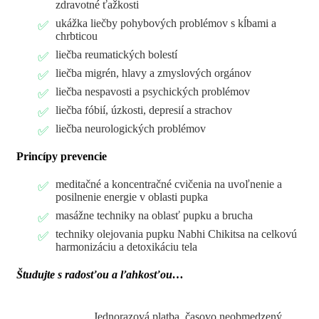
zdravotné ťažkosti
ukážka liečby pohybových problémov s kĺbami a
chrbticou
liečba reumatických bolestí
liečba migrén, hlavy a zmyslových orgánov
liečba nespavosti a psychických problémov
liečba fóbií, úzkosti, depresií a strachov
liečba neurologických problémov
Princípy prevencie
meditačné a koncentračné cvičenia na uvoľnenie a
posilnenie energie v oblasti pupka
masážne techniky na oblasť pupku a brucha
techniky olejovania pupku Nabhi Chikitsa na celkovú
harmonizáciu a detoxikáciu tela
Študujte s radosťou a ľahkosťou…
Jednorazová platba, časovo neobmedzený