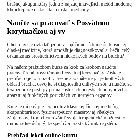
brušnej akupunktúry jednu z najzaujímavejších metód modernej
klinickej praxe klasickej čínskej medicíny.
Naučte sa pracovať s Posvätnou
korytnačkou aj vy
Chceli by ste ovládať jednu z najúčinnejších metód klasickej
čínskej medicíny, ktorá umožňuje diagnostikovať aj liečiť celý
organizmus prostredníctvom niekoľkých bodov na bruchu?
Na našom praktickom kurze sa krok za krokom naučíte
pracovať s mikrosystémom Posvätnej korytnačky. Získate
prehľad o jeho filozofii, presne spoznáte mapu jednotlivých
oblastí brucha, osvojíte si diagnostiku citlivých zón a naučíte sa
terapeutické postupy pri najčastejších bolestiach pohybového
aparátu aj funkčných poruchách vnútorných orgánov.
Kurz je určený pre terapeutov klasickej čínskej medicíny,
akupunkturistov, fyzioterapeutov, masérov aj všetkých
záujemcov, ktorí chcú rozšíriť svoje terapeutické možnosti o
mimoriadne účinný, bezpečný a praktický mikrosystém.
Prehľad lekcií online kurzu