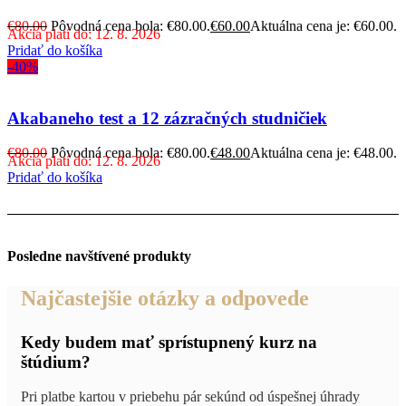
€
80.00
Pôvodná cena bola: €80.00.
€
60.00
Aktuálna cena je: €60.00.
Akcia platí do: 12. 8. 2026
Pridať do košíka
-40%
Akabaneho test a 12 zázračných studničiek
€
80.00
Pôvodná cena bola: €80.00.
€
48.00
Aktuálna cena je: €48.00.
Akcia platí do: 12. 8. 2026
Pridať do košíka
Posledne navštívené produkty
Najčastejšie otázky a odpovede
Kedy budem mať sprístupnený kurz na
štúdium?
Pri platbe kartou v priebehu pár sekúnd od úspešnej úhrady