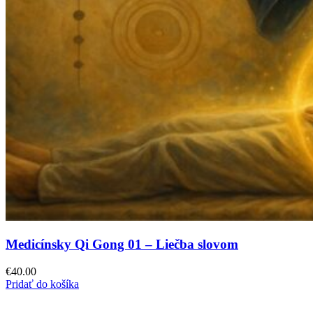
Medicínsky Qi Gong 01 – Liečba slovom
€
40.00
Pridať do košíka