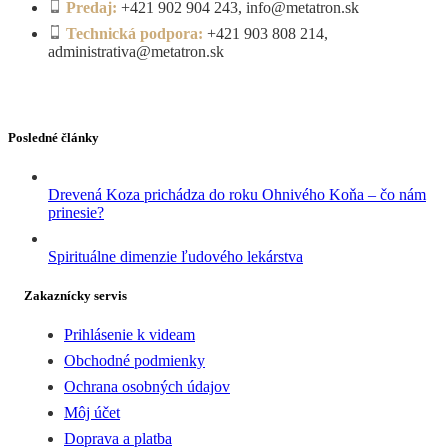
Predaj:
+421 902 904 243, info@metatron.sk
Technická podpora:
+421 903 808 214,
administrativa@metatron.sk
Posledné články
Drevená Koza prichádza do roku Ohnivého Koňa – čo nám
prinesie?
Spirituálne dimenzie ľudového lekárstva
Zakaznícky servis
Prihlásenie k videam
Obchodné podmienky
Ochrana osobných údajov
Môj účet
Doprava a platba