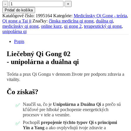
množstvo
Medicínsky
Pridať do košíka
Qi
Katalógové číslo:
1995164
Kategórie:
Medicínsky Qi Gong - teória
,
Gong
Qi gong a Tai ji
Značky:
čínska medicína qi gong
,
duálna qi
,
02
medicínsky qi gong
,
online kurz
,
qi gong 2
,
terapeutický qi gong
,
-
unipolárna qi
Unipolárna
a
Popis
duálna
qi
Liečebný Qi Gong 02
- unipolárna a duálna qi
Teória a prax Qi Gongu v dennom živote pre podporu zdravia a
vitality.
Čo získaš?
Naučíš sa, čo je
Unipolárna a Duálna Qi
a prečo sú
kľúčové pre hlboké pochopenie energetických
procesov v tele a vesmíre.
Pochopíš
prepojenie týchto typov Qi s princípmi
Yin a Yang
a ako ovplyvňujú tvoje zdravie a