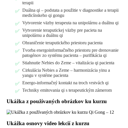
terapii
Duálna qi – podstata a použitie v diagnostike a terapii
medicínskeho qi gongu
Vytvorenie väzby terapeuta na unipolárnu a duálnu qi
Vytvorenie teraputickej väzby pre pacieta na
unipolárnu a duálnu qi
Ohraničenie teraputického priestoru pacienta
Tvorba energoinformačného priestoru pre drenovanie
patogénov zo systému pacienta – purifikácia qi
Stiahnutie Nebies do Zeme – vitalizácia qi pacienta
Cirkulácia Nebies a Zeme – harmonizácia yinu a
yangu v systéme pacienta
Energo-informačný kontakt na troch vrstvách qi
Techniky emitovania qi s terapeutickým zámerom
Ukážka z používaných obrázkov ku kurzu
Ukážka osnovy video lekcií z kurzu