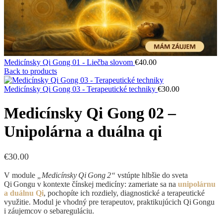
Medicínsky Qi Gong 01 - Liečba slovom
€
40.00
Back to products
Medicínsky Qi Gong 03 - Terapeutické techniky
€
30.00
Medicínsky Qi Gong 02 –
Unipolárna a duálna qi
€
30.00
V module
„Medicínsky Qi Gong 2“
vstúpte hlbšie do sveta
Qi Gongu v kontexte čínskej medicíny: zameriate sa na
unipolárnu
a duálnu Qi
, pochopíte ich rozdiely, diagnostické a terapeutické
využitie. Modul je vhodný pre terapeutov, praktikujúcich Qi Gongu
i záujemcov o sebareguláciu.