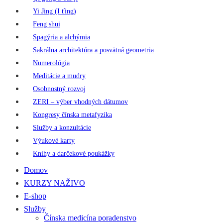
Yi Jing (I ťing)
Feng shui
Spagýria a alchýmia
Sakrálna architektúra a posvätná geometria
Numerológia
Meditácie a mudry
Osobnostný rozvoj
ZERI – výber vhodných dátumov
Kongresy čínska metafyzika
Služby a konzultácie
Výukové karty
Knihy a darčekové poukážky
Domov
KURZY NAŽIVO
E-shop
Služby
Čínska medicína poradenstvo