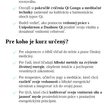
rovnováhu.
Osvojíš si
pokročilé cvičenia Qi Gongu a meditačné
techniky
zamerané na kultiváciu a harmonizáciu
oboch typov Qi.
Budeš vedieť, ako pomocou
vedomej práce s
Unipolárnou a Duálnou Qi
posilniť svoju vitalitu a
dosiahnuť vnútornú celistvosť.
Pre koho je kurz určený?
Pre záujemcov o hlbší vhľad do teórie a praxe čínskej
medicíny.
Pre ľudí, ktorí hľadajú
hlboké metódy na zvýšenie
životnej energie
, zlepšenie intuície a pochopenie
vesmírnych zákonitostí.
Pre terapeutov, učiteľov jogy a meditácie, ktorí chcú
rozšíriť svoje vedomosti
o hlboké energetické
súvislosti a integrovať ich do svojej praxe.
Pre tých, ktorí chcú
kultivovať svoju vnútornú silu a
jasnosť mysle
prostredníctvom práce s prastarými
energetickými princípmi.