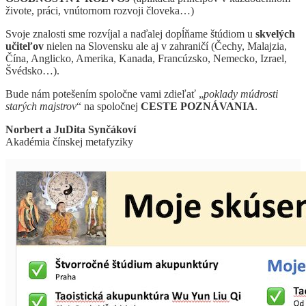
živote, práci, vnútornom rozvoji človeka…)
Svoje znalosti sme rozvíjal a naďalej dopĺňame štúdiom u
skvelých
učiteľov
nielen na Slovensku ale aj v zahraničí (Čechy, Malajzia,
Čína, Anglicko, Amerika, Kanada, Francúzsko, Nemecko, Izrael,
Švédsko…).
Bude nám potešením spoločne vami zdieľať „
poklady múdrosti
starých majstrov
“ na spoločnej
CESTE POZNÁVANIA
.
Norbert a JuDita Synčákoví
Akadémia čínskej metafyziky