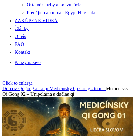
Ostatné služby a konzultácie
Prenájom apartmán Egypt Hughada
ZAKÚPENÉ VIDEÁ
Články
O nás
FAQ
Kontakt
Kurzy naživo
Click to enlarge
Domov
Qi gong a Tai ji
Medicínsky Qi Gong - teória
Medicínsky
Qi Gong 02 – Unipolárna a duálna qi