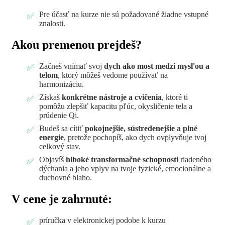
Pre účasť na kurze nie sú požadované žiadne vstupné
znalosti.
Akou premenou prejdeš?
Začneš vnímať svoj
dych ako most medzi mysľou a
telom
, ktorý môžeš vedome používať na
harmonizáciu.
Získaš
konkrétne nástroje a cvičenia
, ktoré ti
pomôžu zlepšiť kapacitu pľúc, okysličenie tela a
prúdenie Qi.
Budeš sa cítiť
pokojnejšie, sústredenejšie a plné
energie
, pretože pochopíš, ako dych ovplyvňuje tvoj
celkový stav.
Objavíš
hlboké transformačné schopnosti
riadeného
dýchania a jeho vplyv na tvoje fyzické, emocionálne a
duchovné blaho.
V cene je zahrnuté:
príručka v elektronickej podobe k kurzu