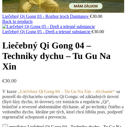
Liečebný Qi Gong 03 - Rozbor troch Dantianov
€
30.00
Back to products
Liečebný Qi Gong 05 - Dreň a telesné substancie
€
30.00
Liečebný Qi Gong 04 –
Techniky dychu – Tu Gu Na
Xin
€
30.00
V kurze
„Liečebný Qi Gong 04 – Tu Gu Na Xin – dýchanie“
sa
ponoríš do dýchacieho systému Qi Gongu: od základných úrovní
(štyri fázy dychu, tri úrovne), cez tonizáciu a reguláciu „Qi“,
bráničné a reverzné abdominálne dýchanie, až po techniky čistého a
vedomého dychu. Ideálne pre tých, ktorí chcú hlbšiu prax, podporiť
regeneračné schopnosti a prevenciu.
množstvo Liečebný Qi Gong 04 - Techniky dychu - Tu Gu Na