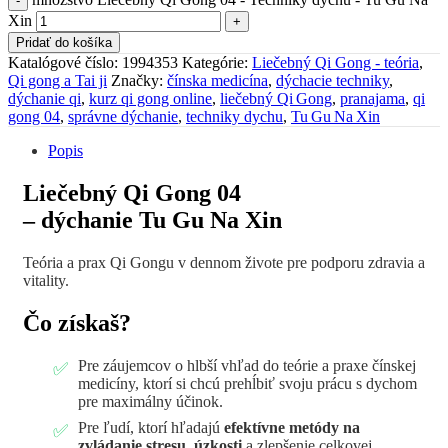
Xin
Pridať do košíka
Katalógové číslo:
1994353
Kategórie:
Liečebný Qi Gong - teória
,
Qi gong a Tai ji
Značky:
čínska medicína
,
dýchacie techniky
,
dýchanie qi
,
kurz qi gong online
,
liečebný Qi Gong
,
pranajama
,
qi
gong 04
,
správne dýchanie
,
techniky dychu
,
Tu Gu Na Xin
Popis
Liečebný Qi Gong 04
– dýchanie Tu Gu Na Xin
Teória a prax Qi Gongu v dennom živote pre podporu zdravia a
vitality.
Čo získaš?
Pre záujemcov o hlbší vhľad do teórie a praxe čínskej
medicíny, ktorí si chcú prehĺbiť svoju prácu s dychom
pre maximálny účinok.
Pre ľudí, ktorí hľadajú
efektívne metódy na
zvládanie stresu, úzkosti
a zlepšenie celkovej