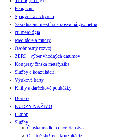
Yi Jing (I ťing)
Feng shui
Spagýria a alchýmia
Sakrálna architektúra a posvätná geometria
Numerológia
Meditácie a mudry
Osobnostný rozvoj
ZERI – výber vhodných dátumov
Kongresy čínska metafyzika
Služby a konzultácie
Výukové karty
Knihy a darčekové poukážky
Domov
KURZY NAŽIVO
E-shop
Služby
Čínska medicína poradenstvo
Ostatné služby a konzultácie