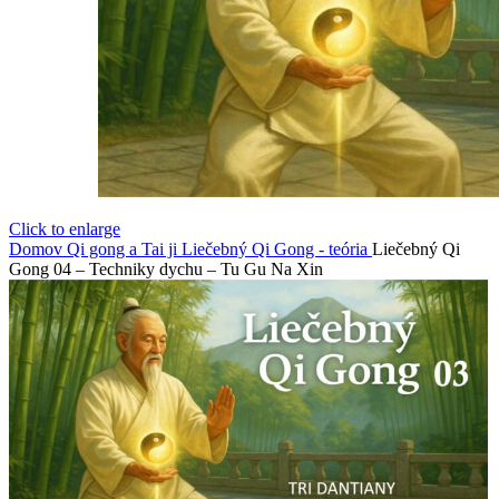
Click to enlarge
Domov
Qi gong a Tai ji
Liečebný Qi Gong - teória
Liečebný Qi
Gong 04 – Techniky dychu – Tu Gu Na Xin