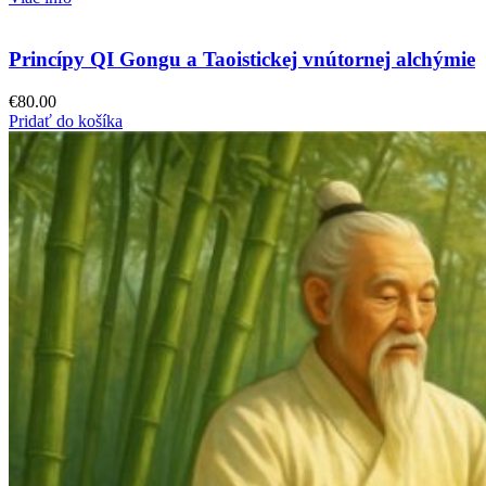
Princípy QI Gongu a Taoistickej vnútornej alchýmie
€
80.00
Pridať do košíka