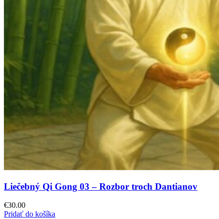
Liečebný Qi Gong 03 – Rozbor troch Dantianov
€
30.00
Pridať do košíka