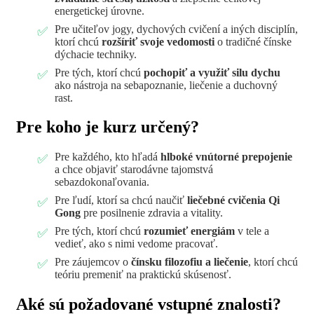
energetickej úrovne.
Pre učiteľov jogy, dychových cvičení a iných disciplín,
ktorí chcú
rozšíriť svoje vedomosti
o tradičné čínske
dýchacie techniky.
Pre tých, ktorí chcú
pochopiť a využiť silu dychu
ako nástroja na sebapoznanie, liečenie a duchovný
rast.
Pre koho je kurz určený?
Pre každého, kto hľadá
hlboké vnútorné prepojenie
a chce objaviť starodávne tajomstvá
sebazdokonaľovania.
Pre ľudí, ktorí sa chcú naučiť
liečebné cvičenia Qi
Gong
pre posilnenie zdravia a vitality.
Pre tých, ktorí chcú
rozumieť energiám
v tele a
vedieť, ako s nimi vedome pracovať.
Pre záujemcov o
čínsku filozofiu a liečenie
, ktorí chcú
teóriu premeniť na praktickú skúsenosť.
Aké sú požadované vstupné znalosti?