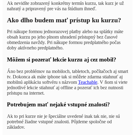
Ak nevidíte zobrazený konkrétny termín kurzu, tak kurz je už
nahratý a pripravený pre vás na štúdium ihneď.
Ako dlho budem mať prístup ku kurzu?
Pri nákupe formou jednorazovej platby alebo na splátky máte
obsah kurzu po jeho plnom uhradení prístupný bez časové
obmedzenia navždy. Pri nákupe formou predplatného počas
doby aktívneho predplatného.
Môžem si pozerať lekcie kurzu aj cez mobil?
Áno bez problémov na mobiloch, tabletoch, počítačoch aj smart
tv. Dokonca ak máte iphone tak si môžete zdarma stiahnuť aj
mobilnú aplikáciu softvéru s názvom
Teachable
. V ňom si viete
jednotlivé lekcie stiahnuť aj offline a pozerať ich bez nutnosti
prístupu na internet.
Potrebujem mať nejaké vstupné znalosti?
Ak to pri kurze nie je špeciálne uvedené inak tak nie, nie sú
potrebné žiadne vstupné znalosti. Pôjdeme spoločne od
základov.