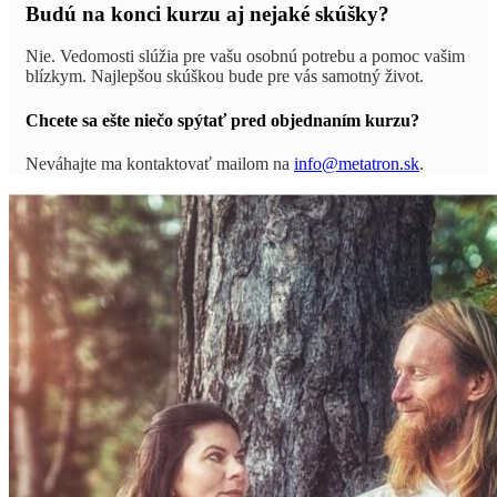
Budú na konci kurzu aj nejaké skúšky?
Nie. Vedomosti slúžia pre vašu osobnú potrebu a pomoc vašim
blízkym. Najlepšou skúškou bude pre vás samotný život.
Chcete sa ešte niečo spýtať pred objednaním kurzu?
Neváhajte ma kontaktovať mailom na
info@metatron.sk
.