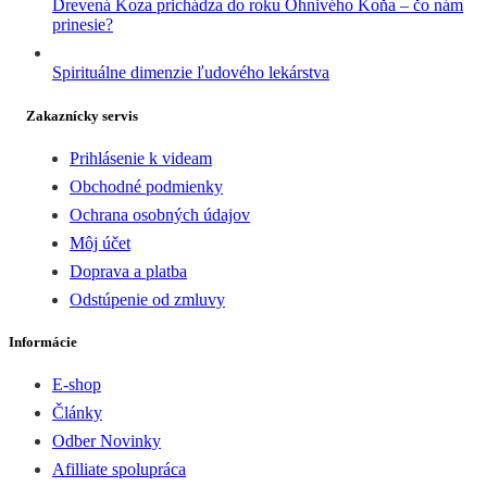
Drevená Koza prichádza do roku Ohnivého Koňa – čo nám
prinesie?
Spirituálne dimenzie ľudového lekárstva
Zakaznícky servis
Prihlásenie k videam
Obchodné podmienky
Ochrana osobných údajov
Môj účet
Doprava a platba
Odstúpenie od zmluvy
Informácie
E-shop
Články
Odber Novinky
Afilliate spolupráca