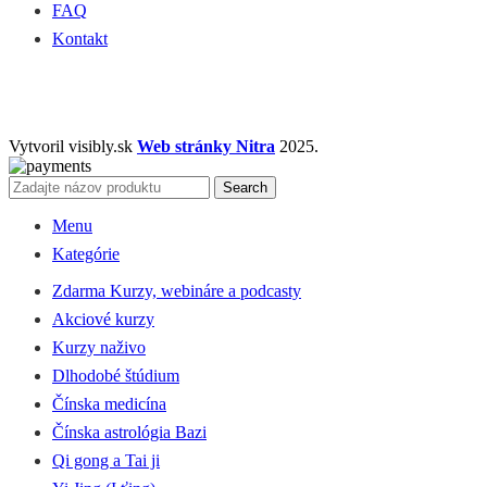
FAQ
Kontakt
Vytvoril visibly.sk
Web stránky Nitra
2025.
Search
Menu
Kategórie
Zdarma Kurzy, webináre a podcasty
Akciové kurzy
Kurzy naživo
Dlhodobé štúdium
Čínska medicína
Čínska astrológia Bazi
Qi gong a Tai ji