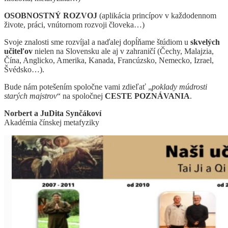
OSOBNOSTNÝ ROZVOJ
(aplikácia princípov v každodennom
živote, práci, vnútornom rozvoji človeka…)
Svoje znalosti sme rozvíjal a naďalej dopĺňame štúdiom u
skvelých
učiteľov
nielen na Slovensku ale aj v zahraničí (Čechy, Malajzia,
Čína, Anglicko, Amerika, Kanada, Francúzsko, Nemecko, Izrael,
Švédsko…).
Bude nám potešením spoločne vami zdieľať „
poklady múdrosti
starých majstrov
“ na spoločnej
CESTE POZNÁVANIA
.
Norbert a JuDita Synčákoví
Akadémia čínskej metafyziky