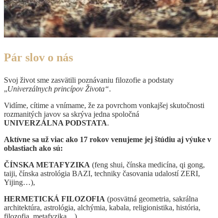
Pár slov o nás
Svoj život sme zasvätili poznávaniu filozofie a podstaty
„
Univerzálnych princípov Života“
.
Vidíme, cítime a vnímame, že za povrchom vonkajšej skutočnosti
rozmanitých javov sa skrýva jedna spoločná
UNIVERZÁLNA PODSTATA
.
Aktívne sa už viac ako 17 rokov venujeme jej štúdiu aj výuke v
oblastiach ako sú:
ČÍNSKA METAFYZIKA
(feng shui, čínska medicína, qi gong,
taiji, čínska astrológia BAZI, techniky časovania udalostí ZERI,
Yijing…),
HERMETICKÁ FILOZOFIA
(posvätná geometria, sakrálna
architektúra, astrológia, alchýmia, kabala, religionistika, história,
filozofia, metafyzika…)