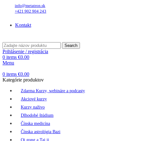
info@metatron.sk
+421 902 904 243
Štvrtok
, 6. August 2026.
Meniny má
Jozefína
, zajtra
Štefánia
.
Kontakt
Štvrtok
, 6. August 2026.
Meniny má
Jozefína
, zajtra
Štefánia
.
Search
Prihlásenie / registrácia
0
items
€
0.00
Menu
0
items
€
0.00
Kategórie produktov
Zdarma Kurzy, webináre a podcasty
Akciové kurzy
Kurzy naživo
Dlhodobé štúdium
Čínska medicína
Čínska astrológia Bazi
Qi gong a Tai ji