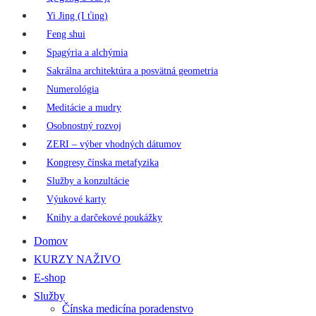
Yi Jing (I ťing)
Feng shui
Spagýria a alchýmia
Sakrálna architektúra a posvätná geometria
Numerológia
Meditácie a mudry
Osobnostný rozvoj
ZERI – výber vhodných dátumov
Kongresy čínska metafyzika
Služby a konzultácie
Výukové karty
Knihy a darčekové poukážky
Domov
KURZY NAŽIVO
E-shop
Služby
Čínska medicína poradenstvo